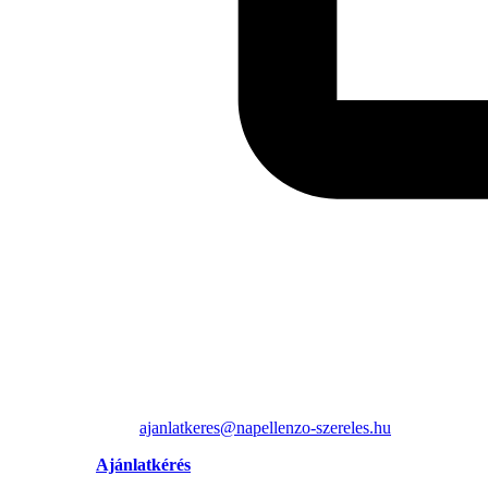
ajanlatkeres@napellenzo-szereles.hu
Ajánlatkérés