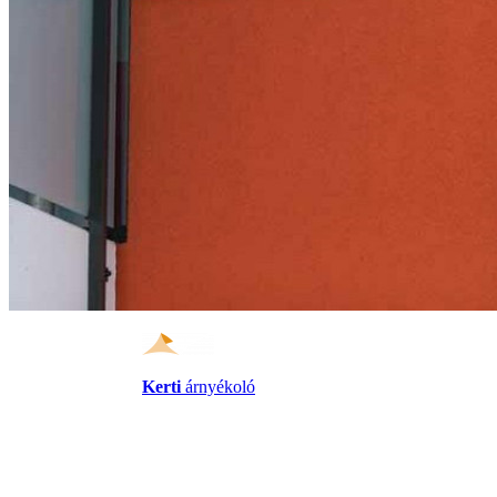
Kerti
árnyékoló