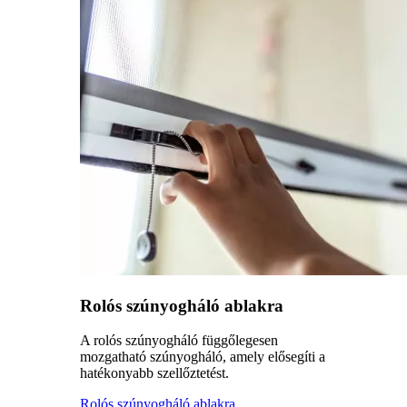
Rolós szúnyogháló ablakra
A rolós szúnyogháló függőlegesen
mozgatható szúnyogháló, amely elősegíti a
hatékonyabb szellőztetést.
Rolós szúnyogháló ablakra