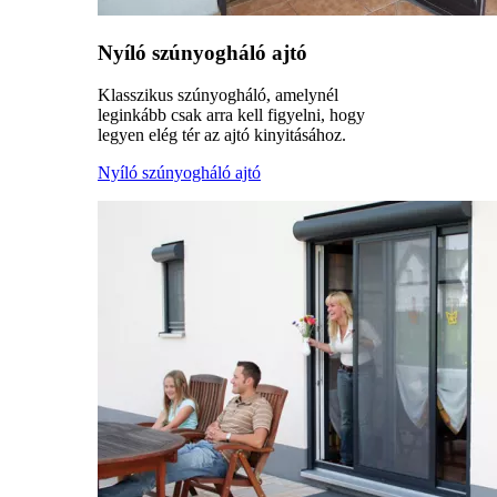
Nyíló szúnyogháló ajtó
Klasszikus szúnyogháló, amelynél
leginkább csak arra kell figyelni, hogy
legyen elég tér az ajtó kinyitásához.
Nyíló szúnyogháló ajtó