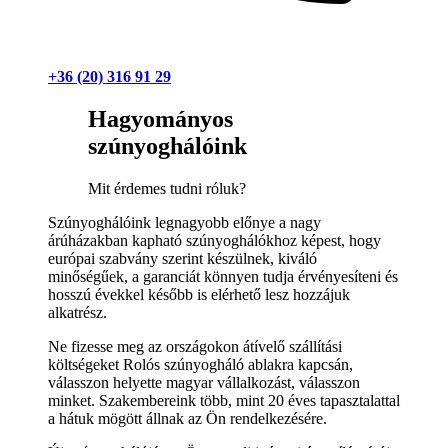
+36 (20) 316 91 29
Hagyományos
szúnyoghálóink
Mit érdemes tudni róluk?
Szúnyoghálóink legnagyobb előnye a nagy
árúházakban kapható szúnyoghálókhoz képest, hogy
európai szabvány szerint készülnek, kiváló
minőségűek, a garanciát könnyen tudja érvényesíteni és
hosszú évekkel később is elérhető lesz hozzájuk
alkatrész.
Ne fizesse meg az országokon átívelő szállítási
költségeket Rolós szúnyogháló ablakra kapcsán,
válasszon helyette magyar vállalkozást, válasszon
minket. Szakembereink több, mint 20 éves tapasztalattal
a hátuk mögött állnak az Ön rendelkezésére.