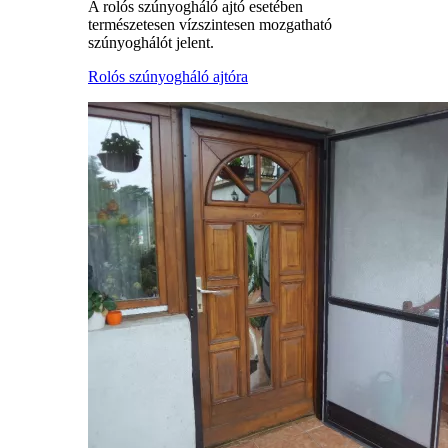
A rolós szúnyogháló ajtó esetében
természetesen vízszintesen mozgatható
szúnyoghálót jelent.
Rolós szúnyogháló ajtóra