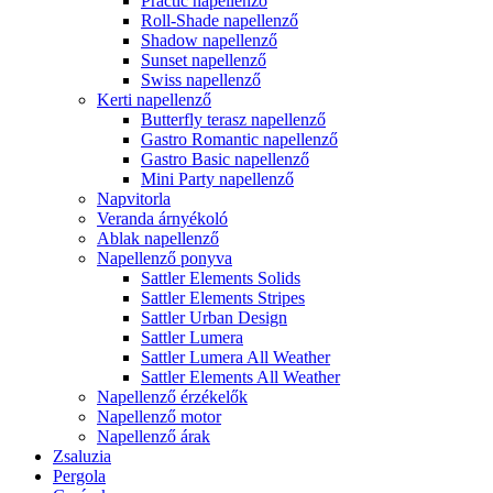
Practic napellenző
Roll-Shade napellenző
Shadow napellenző
Sunset napellenző
Swiss napellenző
Kerti napellenző
Butterfly terasz napellenző
Gastro Romantic napellenző
Gastro Basic napellenző
Mini Party napellenző
Napvitorla
Veranda árnyékoló
Ablak napellenző
Napellenző ponyva
Sattler Elements Solids
Sattler Elements Stripes
Sattler Urban Design
Sattler Lumera
Sattler Lumera All Weather
Sattler Elements All Weather
Napellenző érzékelők
Napellenző motor
Napellenző árak
Zsaluzia
Pergola