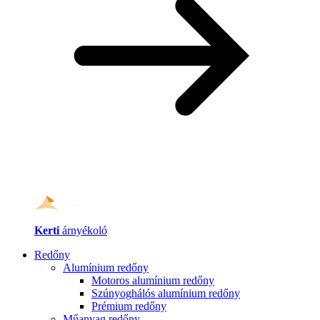
Kerti
árnyékoló
Redőny
Alumínium redőny
Motoros alumínium redőny
Szúnyoghálós alumínium redőny
Prémium redőny
Műanyag redőny