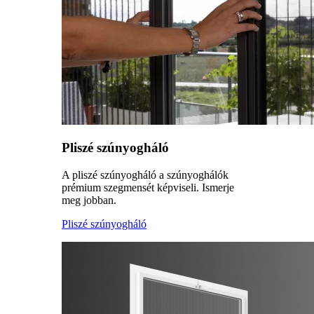
Pliszé szúnyogháló
A pliszé szúnyogháló a szúnyoghálók
prémium szegmensét képviseli. Ismerje
meg jobban.
Pliszé szúnyogháló