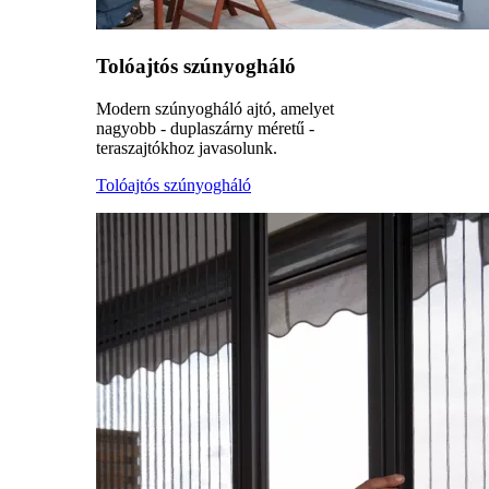
Tolóajtós szúnyogháló
Modern szúnyogháló ajtó, amelyet
nagyobb - duplaszárny méretű -
teraszajtókhoz javasolunk.
Tolóajtós szúnyogháló