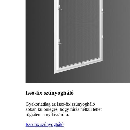
Isso-fix szúnyogháló
Gyakorlatilag az Isso-fix szúnyogháló
abban különleges, hogy fúrás nélkül lehet
rögzíteni a nyílászáróra.
Isso-fix szúnyogháló