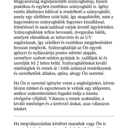
Magyarország legnépszerűbb szúnyoghálója, hiszen
praktikus és egyben esztétikus szúnyogháló is. Igény
esetén állatbiztos hálóval is rendelhető a szúnyogháló,
amely egy sűrűbben szött háló, így strapabíróbb, mint a
hagyományos szúnyoghálók Ingyenes kiszállással,
felméréssel és tanácsadással várjuk leendő ügyfeleinket.
Szúnyoghálóink teflon bevonatú, üvegszálas hálók,
amelyek ellenállnak az infravörös és az UV
sugárzásnak, így színűket és esztétikus megjelenésüket
hosszan megőrzik. Szúnyoghálóját az Ön egyedi
igényei és nyílászárója pontos méretei alapján,
személyre szabott módon gyártjuk le, szállítjuk ki és
szereljük fel 2 héten belül. Szúnyoghálóinkat kiváló
minőségűek és remek ár / érték aránnyal rendelkeznek
és szerelhetőek ablakra, ajtóra, ahogy Ön szeretné.
Ha Ön is szeretné igénybe venni a segítségünket, kérem
hívjon minket és egyeztessen le velünk egy időpontot,
amikor szakemberünket fogadni tudja a munka
elvégzése céljából. Válassza a remek szaktudást, a
kiváló minőséget és a kedvező árakat, azaz válasszon
minket.
Ha megválaszolatlan kérdései maradtak vagy Ön is