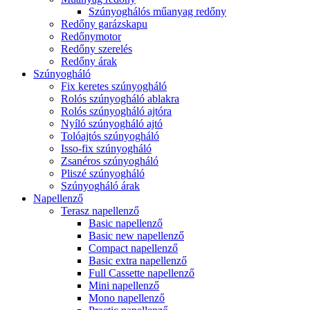
Szúnyoghálós műanyag redőny
Redőny garázskapu
Redőnymotor
Redőny szerelés
Redőny árak
Szúnyogháló
Fix keretes szúnyogháló
Rolós szúnyogháló ablakra
Rolós szúnyogháló ajtóra
Nyíló szúnyogháló ajtó
Tolóajtós szúnyogháló
Isso-fix szúnyogháló
Zsanéros szúnyogháló
Pliszé szúnyogháló
Szúnyogháló árak
Napellenző
Terasz napellenző
Basic napellenző
Basic new napellenző
Compact napellenző
Basic extra napellenző
Full Cassette napellenző
Mini napellenző
Mono napellenző