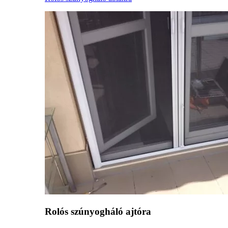
Rolós szúnyogháló ajtóra