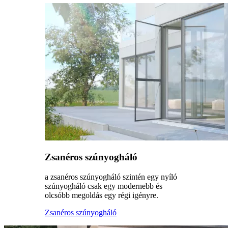
Zsanéros szúnyogháló
a zsanéros szúnyogháló szintén egy nyíló
szúnyogháló csak egy modernebb és
olcsóbb megoldás egy régi igényre.
Zsanéros szúnyogháló