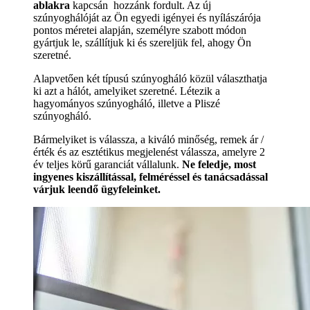
ablakra
kapcsán hozzánk fordult. Az új
szúnyoghálóját az Ön egyedi igényei és nyílászárója
pontos méretei alapján, személyre szabott módon
gyártjuk le, szállítjuk ki és szereljük fel, ahogy Ön
szeretné.
Alapvetően két típusú szúnyogháló közül választhatja
ki azt a hálót, amelyiket szeretné. Létezik a
hagyományos szúnyogháló, illetve a Pliszé
szúnyogháló.
Bármelyiket is válassza, a kiváló minőség, remek ár /
érték és az esztétikus megjelenést válassza, amelyre 2
év teljes körű garanciát vállalunk.
Ne feledje, most
ingyenes kiszállítással, felméréssel és tanácsadással
várjuk leendő ügyfeleinket.