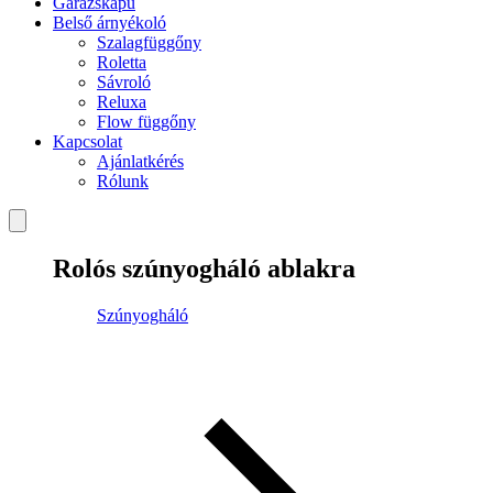
Garázskapu
Belső árnyékoló
Szalagfüggőny
Roletta
Sávroló
Reluxa
Flow függőny
Kapcsolat
Ajánlatkérés
Rólunk
Rolós szúnyogháló ablakra
Szúnyogháló