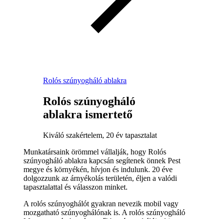
Rolós szúnyogháló ablakra
Rolós szúnyogháló
ablakra ismertető
Kiváló szakértelem, 20 év tapasztalat
Munkatársaink örömmel vállalják, hogy Rolós
szúnyogháló ablakra kapcsán segítenek önnek Pest
megye és környékén, hívjon és indulunk. 20 éve
dolgozzunk az árnyékolás területén, éljen a valódi
tapasztalattal és válasszon minket.
A rolós szúnyoghálót gyakran nevezik mobil vagy
mozgatható szúnyoghálónak is. A rolós szúnyogháló