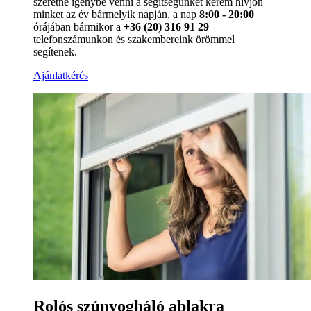
szeretné igénybe venni a segítségünket kérem hívjon
minket az év bármelyik napján, a nap
8:00 - 20:00
órájában bármikor a
+36 (20) 316 91 29
telefonszámunkon és szakembereink örömmel
segítenek.
Ajánlatkérés
Rolós szúnyogháló ablakra