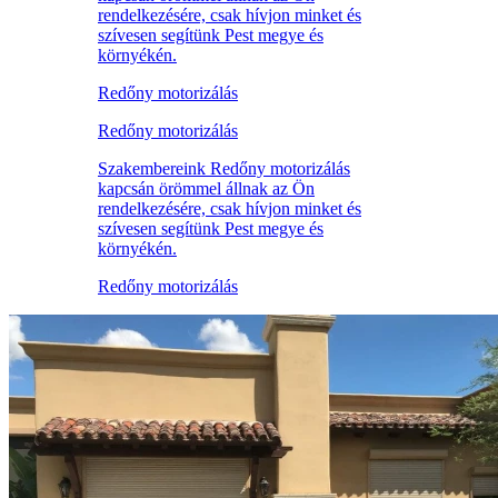
rendelkezésére, csak hívjon minket és
szívesen segítünk Pest megye és
környékén.
Redőny motorizálás
Redőny motorizálás
Szakembereink Redőny motorizálás
kapcsán örömmel állnak az Ön
rendelkezésére, csak hívjon minket és
szívesen segítünk Pest megye és
környékén.
Redőny motorizálás