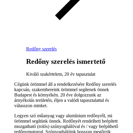
Redőny szerelés
Redőny szerelés ismertető
Kiváló szakértelem, 20 év tapasztalat
Cégünk örömmel áll a rendelkezésére Redőny szerelés
kapcsán, szakembereink örömmel segítenek önnek
Budapest és környékén. 20 éve dolgozzunk az
árnyékolás területén, éljen a valódi tapasztalattal és
válasszon minket.
Legyen szó műanyag vagy alumínium redőnyről, mi
örömmel segítünk önnek. Redőnyét rendelheti beépített
mozgatható (rolós) szúnyoghálóval és / vagy beépíthető
redőnymotorral. Szúnyoghálóink hosszan megőrzik