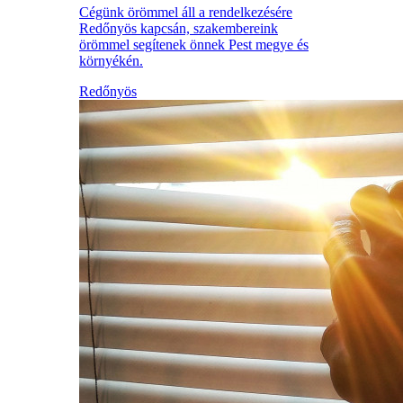
Cégünk örömmel áll a rendelkezésére
Redőnyös kapcsán, szakembereink
örömmel segítenek önnek Pest megye és
környékén.
Redőnyös