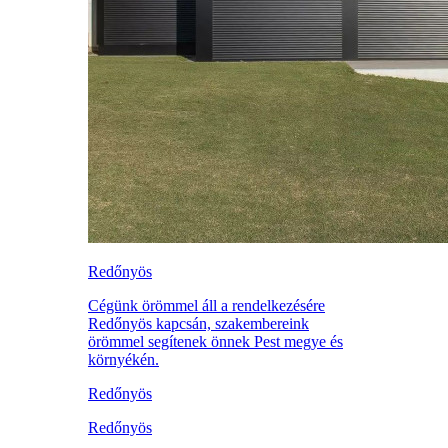
Redőnyös
Cégünk örömmel áll a rendelkezésére
Redőnyös kapcsán, szakembereink
örömmel segítenek önnek Pest megye és
környékén.
Redőnyös
Redőnyös