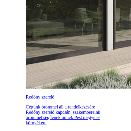
Redőny szerelő
Cégünk örömmel áll a rendelkezésére
Redőny szerelő kapcsán, szakembereink
örömmel segítenek önnek Pest megye és
környékén.