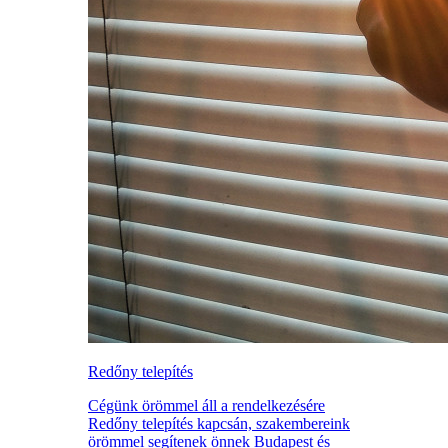
Redőny telepítés
Cégünk örömmel áll a rendelkezésére
Redőny telepítés kapcsán, szakembereink
örömmel segítenek önnek Budapest és