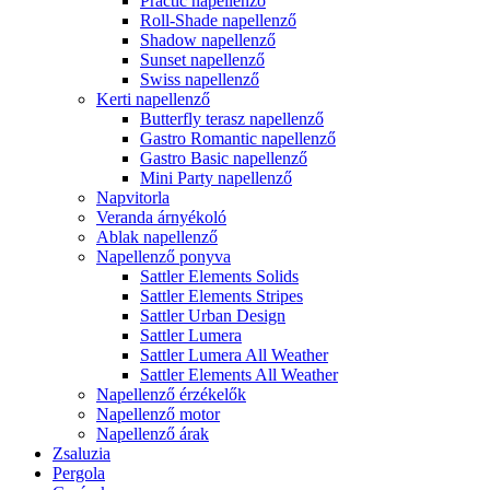
Practic napellenző
Roll-Shade napellenző
Shadow napellenző
Sunset napellenző
Swiss napellenző
Kerti napellenző
Butterfly terasz napellenző
Gastro Romantic napellenző
Gastro Basic napellenző
Mini Party napellenző
Napvitorla
Veranda árnyékoló
Ablak napellenző
Napellenző ponyva
Sattler Elements Solids
Sattler Elements Stripes
Sattler Urban Design
Sattler Lumera
Sattler Lumera All Weather
Sattler Elements All Weather
Napellenző érzékelők
Napellenző motor
Napellenző árak
Zsaluzia
Pergola