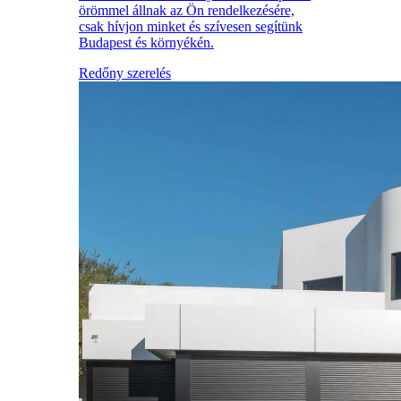
örömmel állnak az Ön rendelkezésére,
csak hívjon minket és szívesen segítünk
Budapest és környékén.
Redőny szerelés