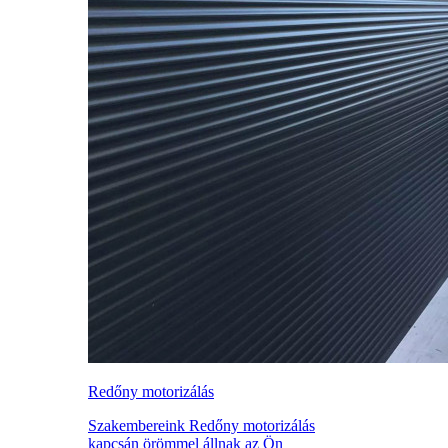
Redőny motorizálás
Szakembereink Redőny motorizálás
kapcsán örömmel állnak az Ön