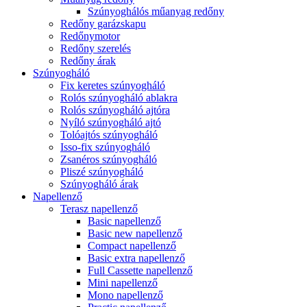
Szúnyoghálós műanyag redőny
Redőny garázskapu
Redőnymotor
Redőny szerelés
Redőny árak
Szúnyogháló
Fix keretes szúnyogháló
Rolós szúnyogháló ablakra
Rolós szúnyogháló ajtóra
Nyíló szúnyogháló ajtó
Tolóajtós szúnyogháló
Isso-fix szúnyogháló
Zsanéros szúnyogháló
Pliszé szúnyogháló
Szúnyogháló árak
Napellenző
Terasz napellenző
Basic napellenző
Basic new napellenző
Compact napellenző
Basic extra napellenző
Full Cassette napellenző
Mini napellenző
Mono napellenző