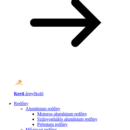
Kerti
árnyékoló
Redőny
Alumínium redőny
Motoros alumínium redőny
Szúnyoghálós alumínium redőny
Prémium redőny
Műanyag redőny