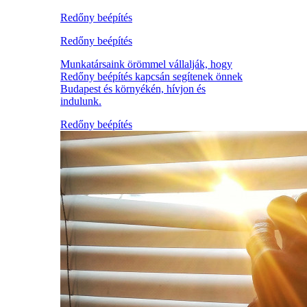
Redőny beépítés
Redőny beépítés
Munkatársaink örömmel vállalják, hogy
Redőny beépítés kapcsán segítenek önnek
Budapest és környékén, hívjon és
indulunk.
Redőny beépítés