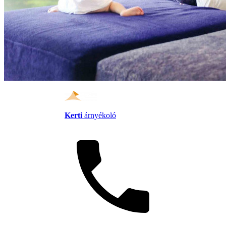
Kerti
árnyékoló