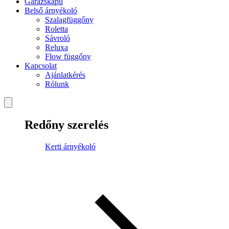
Garázskapu
Belső árnyékoló
Szalagfüggőny
Roletta
Sávroló
Reluxa
Flow függőny
Kapcsolat
Ajánlatkérés
Rólunk
Redőny szerelés
Kerti árnyékoló