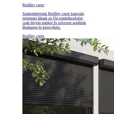
Redőny csere
Szakembereink Redőny csere kapcsán
örömmel állnak az Ön rendelkezésére,
csak hívjon minket és szívesen segítünk
Budapest és környékén.
Redőny csere