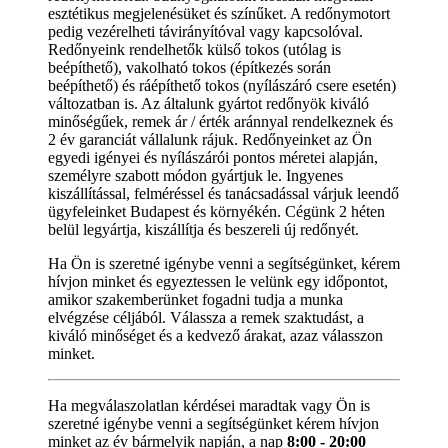
esztétikus megjelenésüket és színűket. A redőnymotort
pedig vezérelheti távirányítóval vagy kapcsolóval.
Redőnyeink rendelhetők külső tokos (utólag is
beépíthető), vakolható tokos (építkezés során
beépíthető) és ráépíthető tokos (nyílászáró csere esetén)
változatban is. Az általunk gyártot redőnyök kiváló
minőségűek, remek ár / érték aránnyal rendelkeznek és
2 év garanciát vállalunk rájuk. Redőnyeinket az Ön
egyedi igényei és nyílászárói pontos méretei alapján,
személyre szabott módon gyártjuk le. Ingyenes
kiszállítással, felméréssel és tanácsadással várjuk leendő
ügyfeleinket Budapest és környékén. Cégünk 2 héten
belül legyártja, kiszállítja és beszereli új redőnyét.
Ha Ön is szeretné igénybe venni a segítségünket, kérem
hívjon minket és egyeztessen le velünk egy időpontot,
amikor szakemberünket fogadni tudja a munka
elvégzése céljából. Válassza a remek szaktudást, a
kiváló minőséget és a kedvező árakat, azaz válasszon
minket.
Ha megválaszolatlan kérdései maradtak vagy Ön is
szeretné igénybe venni a segítségünket kérem hívjon
minket az év bármelyik napján, a nap
8:00 - 20:00