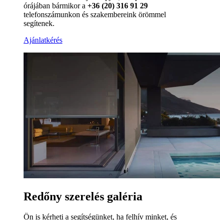
órájában bármikor a
+36 (20) 316 91 29
telefonszámunkon és szakembereink örömmel
segítenek.
Ajánlatkérés
Redőny szerelés galéria
Ön is kérheti a segítségünket, ha felhív minket, és