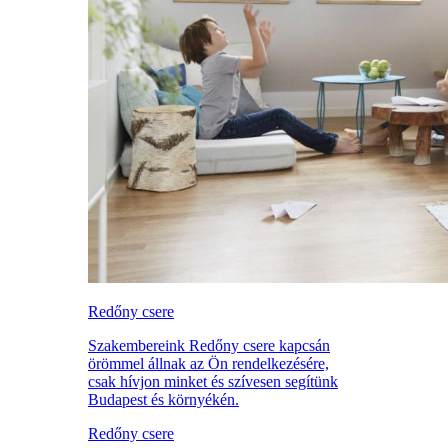
Redőny csere
Szakembereink Redőny csere kapcsán
örömmel állnak az Ön rendelkezésére,
csak hívjon minket és szívesen segítünk
Budapest és környékén.
Redőny csere