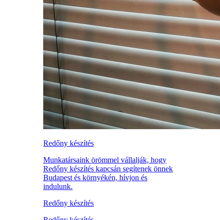
Redőny készítés
Munkatársaink örömmel vállalják, hogy
Redőny készítés kapcsán segítenek önnek
Budapest és környékén, hívjon és
indulunk.
Redőny készítés
Redőny készítés