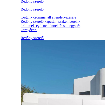
Redőny szerelő
Redőny szerelő
Cégünk örömmel áll a rendelkezésére
Redőny szerelő kapcsán, szakembereink
örömmel segítenek önnek Pest megye és
környékén.
Redőny szerelő