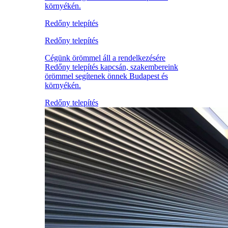
környékén.
Redőny telepítés
Redőny telepítés
Cégünk örömmel áll a rendelkezésére
Redőny telepítés kapcsán, szakembereink
örömmel segítenek önnek Budapest és
környékén.
Redőny telepítés