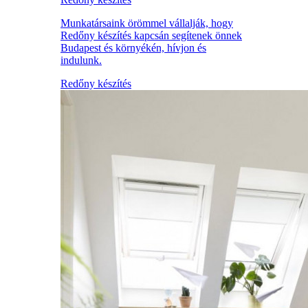
Munkatársaink örömmel vállalják, hogy
Redőny készítés kapcsán segítenek önnek
Budapest és környékén, hívjon és
indulunk.
Redőny készítés