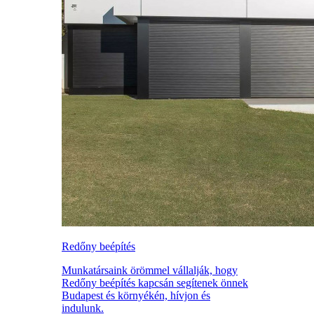
Redőny beépítés
Munkatársaink örömmel vállalják, hogy
Redőny beépítés kapcsán segítenek önnek
Budapest és környékén, hívjon és
indulunk.