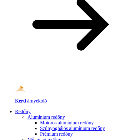
Kerti
árnyékoló
Redőny
Alumínium redőny
Motoros alumínium redőny
Szúnyoghálós alumínium redőny
Prémium redőny
Műanyag redőny