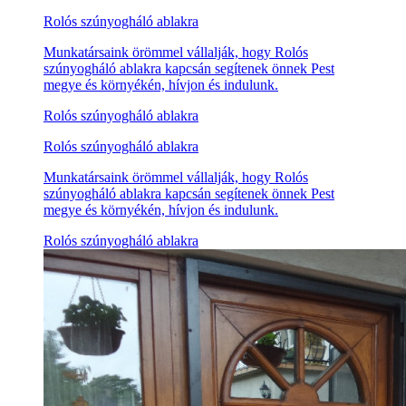
Rolós szúnyogháló ablakra
Munkatársaink örömmel vállalják, hogy Rolós
szúnyogháló ablakra kapcsán segítenek önnek Pest
megye és környékén, hívjon és indulunk.
Rolós szúnyogháló ablakra
Rolós szúnyogháló ablakra
Munkatársaink örömmel vállalják, hogy Rolós
szúnyogháló ablakra kapcsán segítenek önnek Pest
megye és környékén, hívjon és indulunk.
Rolós szúnyogháló ablakra