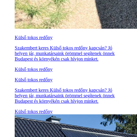
Külső tokos redőny
Szakembert keres Külső tokos redőny kapcsán? Jó
helyen jár, munkatársaink örömmel segítenek önnek
Budapest és környékén csak hívjon minket.
Külső tokos redőny
Külső tokos redőny
Szakembert keres Külső tokos redőny kapcsán? Jó
helyen jár, munkatársaink örömmel segítenek önnek
Budapest és környékén csak hívjon minket.
Külső tokos redőny