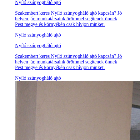
Nyíló szúnyogháló ajtó
Szakembert keres Nyíló szúnyogháló ajtó kapcsán? Jó
helyen jár, munkatársaink örömmel segítenek önnek
Pest megye és környékén csak hívjon minket.
Nyíló szúnyogháló ajtó
Nyíló szúnyogháló ajtó
Szakembert keres Nyíló szúnyogháló ajtó kapcsán? Jó
helyen jár, munkatársaink örömmel segítenek önnek
Pest megye és környékén csak hívjon minket.
Nyíló szúnyogháló ajtó