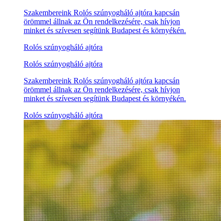
Szakembereink Rolós szúnyogháló ajtóra kapcsán
örömmel állnak az Ön rendelkezésére, csak hívjon
minket és szívesen segítünk Budapest és környékén.
Rolós szúnyogháló ajtóra
Rolós szúnyogháló ajtóra
Szakembereink Rolós szúnyogháló ajtóra kapcsán
örömmel állnak az Ön rendelkezésére, csak hívjon
minket és szívesen segítünk Budapest és környékén.
Rolós szúnyogháló ajtóra