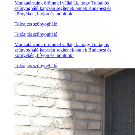
Munkatársaink örömmel vállalják, hogy Tolóajtós
szúnyogháló kapcsán segítenek önnek Budapest és
környékén, hívjon és indulunk.
Tolóajtós szúnyogháló
Tolóajtós szúnyogháló
Munkatársaink örömmel vállalják, hogy Tolóajtós
szúnyogháló kapcsán segítenek önnek Budapest és
környékén, hívjon és indulunk.
Tolóajtós szúnyogháló