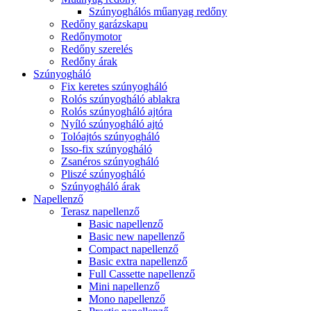
Szúnyoghálós műanyag redőny
Redőny garázskapu
Redőnymotor
Redőny szerelés
Redőny árak
Szúnyogháló
Fix keretes szúnyogháló
Rolós szúnyogháló ablakra
Rolós szúnyogháló ajtóra
Nyíló szúnyogháló ajtó
Tolóajtós szúnyogháló
Isso-fix szúnyogháló
Zsanéros szúnyogháló
Pliszé szúnyogháló
Szúnyogháló árak
Napellenző
Terasz napellenző
Basic napellenző
Basic new napellenző
Compact napellenző
Basic extra napellenző
Full Cassette napellenző
Mini napellenző
Mono napellenző