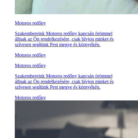
Motoros redőny
Szakembereink Motoros redőny kapcsán örömmel
állnak az Ön rendelkezésére, csak hívjon minket és
szívesen segítünk Pest megye és környékén.
Motoros redőny
Motoros redőny
Szakembereink Motoros redőny kapcsán örömmel
állnak az Ön rendelkezésére, csak hívjon minket és
szívesen segítünk Pest megye és környékén.
Motoros redőny