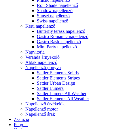
Practic napellenző
Roll-Shade napellenző
Shadow napellenző
Sunset napellenző
Swiss napellenző
Kerti napellenző
Butterfly terasz napellenző
Gastro Romantic napellenző
Gastro Basic napellenző
Mini Party napellenző
Napvitorla
Veranda árnyékoló
Ablak napellenző
Napellenző ponyva
Sattler Elements Solids
Sattler Elements Stripes
Sattler Urban Design
Sattler Lumera
Sattler Lumera All Weather
Sattler Elements All Weather
Napellenző érzékelők
Napellenző motor
Napellenző árak
Zsaluzia
Pergola