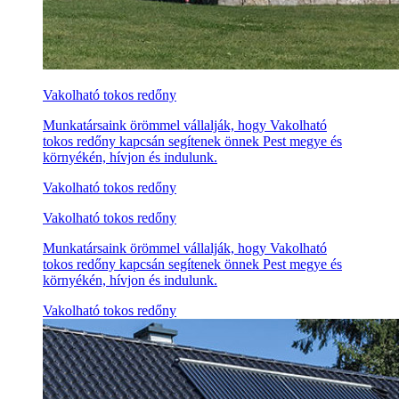
Vakolható tokos redőny
Munkatársaink örömmel vállalják, hogy Vakolható
tokos redőny kapcsán segítenek önnek Pest megye és
környékén, hívjon és indulunk.
Vakolható tokos redőny
Vakolható tokos redőny
Munkatársaink örömmel vállalják, hogy Vakolható
tokos redőny kapcsán segítenek önnek Pest megye és
környékén, hívjon és indulunk.
Vakolható tokos redőny