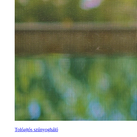
Tolóajtós szúnyogháló