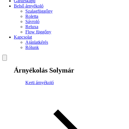
Garázskapu
Belső árnyékoló
Szalagfüggőny
Roletta
Sávroló
Reluxa
Flow függőny
Kapcsolat
Ajánlatkérés
Rólunk
Árnyékolás Solymár
Kerti árnyékoló