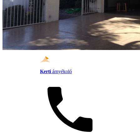
Kerti
árnyékoló