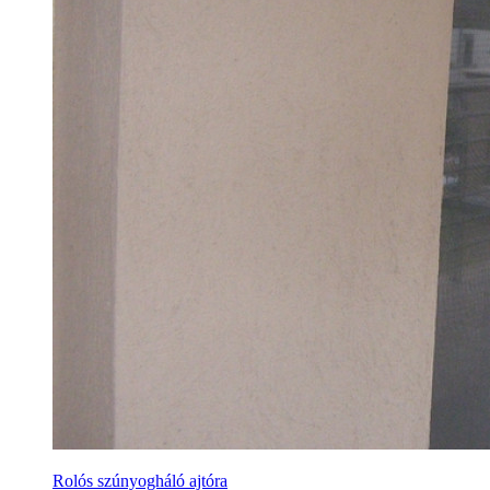
Rolós szúnyogháló ajtóra