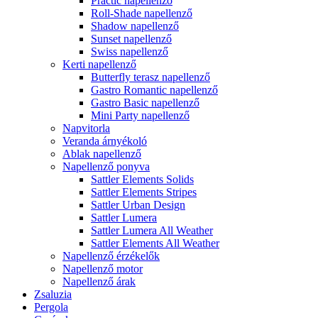
Practic napellenző
Roll-Shade napellenző
Shadow napellenző
Sunset napellenző
Swiss napellenző
Kerti napellenző
Butterfly terasz napellenző
Gastro Romantic napellenző
Gastro Basic napellenző
Mini Party napellenző
Napvitorla
Veranda árnyékoló
Ablak napellenző
Napellenző ponyva
Sattler Elements Solids
Sattler Elements Stripes
Sattler Urban Design
Sattler Lumera
Sattler Lumera All Weather
Sattler Elements All Weather
Napellenző érzékelők
Napellenző motor
Napellenző árak
Zsaluzia
Pergola