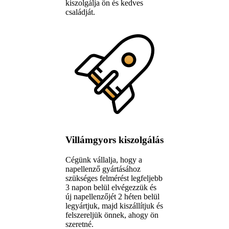
kiszolgálja ön és kedves
családját.
Villámgyors kiszolgálás
Cégünk vállalja, hogy a
napellenző gyártásához
szükséges felmérést legfeljebb
3 napon belül elvégezzük és
új napellenzőjét 2 héten belül
legyártjuk, majd kiszállítjuk és
felszereljük önnek, ahogy ön
szeretné.