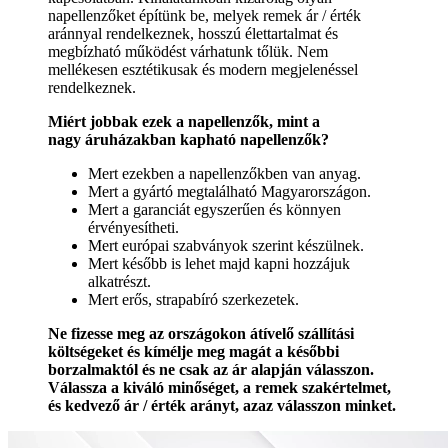
napellenzőket építünk be, melyek remek ár / érték
aránnyal rendelkeznek, hosszú élettartalmat és
megbízható működést várhatunk tőlük. Nem
mellékesen esztétikusak és modern megjelenéssel
rendelkeznek.
Miért jobbak ezek a napellenzők, mint a
nagy áruházakban kapható napellenzők?
Mert ezekben a napellenzőkben van anyag.
Mert a gyártó megtalálható Magyarországon.
Mert a garanciát egyszerűen és könnyen
érvényesítheti.
Mert európai szabványok szerint készülnek.
Mert később is lehet majd kapni hozzájuk
alkatrészt.
Mert erős, strapabíró szerkezetek.
Ne fizesse meg az országokon átívelő szállítási
költségeket és kímélje meg magát a későbbi
borzalmaktól és ne csak az ár alapján válasszon.
Válassza a kiváló minőséget, a remek szakértelmet,
és kedvező ár / érték arányt, azaz válasszon minket.