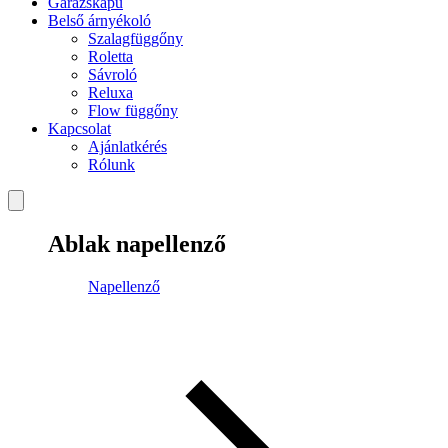
Garázskapu
Belső árnyékoló
Szalagfüggőny
Roletta
Sávroló
Reluxa
Flow függőny
Kapcsolat
Ajánlatkérés
Rólunk
Ablak napellenző
Napellenző