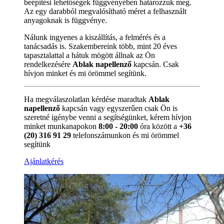
beépítési lehetőségek függvényében határozzuk meg.
Az egy darabból megvalósítható méret a felhasznált
anyagoknak is függvénye.
Nálunk ingyenes a kiszállítás, a felmérés és a
tanácsadás is. Szakembereink több, mint 20 éves
tapasztalattal a hátuk mögött állnak az Ön
rendelkezésére
Ablak napellenző
kapcsán. Csak
hívjon minket és mi örömmel segítünk.
Ha megválaszolatlan kérdése maradtak
Ablak
napellenző
kapcsán vagy egyszerűen csak Ön is
szeretné igénybe venni a segítségünket, kérem hívjon
minket munkanapokon
8:00 - 20:00
óra között a
+36
(20) 316 91 29
telefonszámunkon és mi örömmel
segítünk
Ajánlatkérés