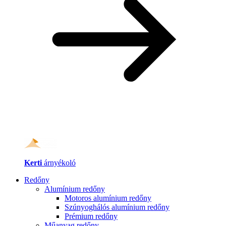
Kerti
árnyékoló
Redőny
Alumínium redőny
Motoros alumínium redőny
Szúnyoghálós alumínium redőny
Prémium redőny
Műanyag redőny