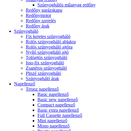
Szúnyoghálós műanyag redőny
Redőny garázskapu
Redőnymotor
Redőny szerelés
Redőny árak
Szúnyogháló
Fix keretes szúnyogháló
Rolós szúnyogháló ablakra
Rolós szúnyogháló ajtóra
Nyíló szúnyogháló ajtó
Tolóajtós szúnyogháló
Isso-fix szúnyogháló
Zsanéros szúnyogháló
Pliszé szúnyogháló
Szúnyogháló árak
Napellenző
Terasz napellenző
Basic napellenző
Basic new napellenző
Compact napellenző
Basic extra napellenző
Full Cassette napellenző
Mini napellenző
Mono napellenző