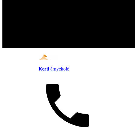
Kerti
árnyékoló