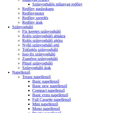
Szúnyoghálós műanyag redőny
Redőny garázskapu
Redőnymotor
Redőny szerelés
Redőny árak
Szúnyogháló
Fix keretes szúnyogháló
Rolós szúnyogháló ablakra
Rolós szúnyogháló ajtóra
Nyíló szúnyogháló ajtó
Tolóajtós szúnyogháló
Isso-fix szúnyogháló
Zsanéros szúnyogháló
Pliszé szúnyogháló
Szúnyogháló árak
Napellenző
Terasz napellenző
Basic napellenző
Basic new napellenző
Compact napellenző
Basic extra napellenző
Full Cassette napellenző
Mini napellenző
Mono napellenző