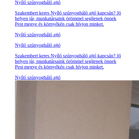
Nyíló szúnyogháló ajtó
Szakembert keres Nyíló szúnyogháló ajtó kapcsán? Jó
helyen jár, munkatársaink örömmel segítenek önnek
Pest megye és környékén csak hívjon minket.
Nyíló szúnyogháló ajtó
Nyíló szúnyogháló ajtó
Szakembert keres Nyíló szúnyogháló ajtó kapcsán? Jó
helyen jár, munkatársaink örömmel segítenek önnek
Pest megye és környékén csak hívjon minket.
Nyíló szúnyogháló ajtó