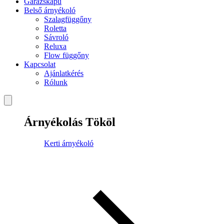
Garázskapu
Belső árnyékoló
Szalagfüggőny
Roletta
Sávroló
Reluxa
Flow függőny
Kapcsolat
Ajánlatkérés
Rólunk
Árnyékolás Tököl
Kerti árnyékoló