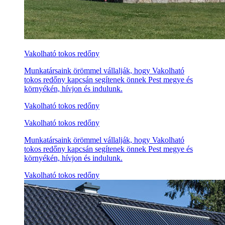
Vakolható tokos redőny
Munkatársaink örömmel vállalják, hogy Vakolható
tokos redőny kapcsán segítenek önnek Pest megye és
környékén, hívjon és indulunk.
Vakolható tokos redőny
Vakolható tokos redőny
Munkatársaink örömmel vállalják, hogy Vakolható
tokos redőny kapcsán segítenek önnek Pest megye és
környékén, hívjon és indulunk.
Vakolható tokos redőny