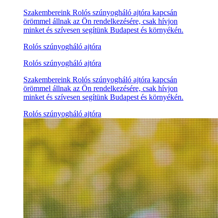
Szakembereink Rolós szúnyogháló ajtóra kapcsán
örömmel állnak az Ön rendelkezésére, csak hívjon
minket és szívesen segítünk Budapest és környékén.
Rolós szúnyogháló ajtóra
Rolós szúnyogháló ajtóra
Szakembereink Rolós szúnyogháló ajtóra kapcsán
örömmel állnak az Ön rendelkezésére, csak hívjon
minket és szívesen segítünk Budapest és környékén.
Rolós szúnyogháló ajtóra