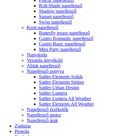
Practic napellenző
Roll-Shade napellenző
Shadow napellenző
Sunset napellenző
Swiss napellenző
Kerti napellenző
Butterfly terasz napellenző
Gastro Romantic napellenző
Gastro Basic napellenző
Mini Party napellenző
Napvitorla
Veranda árnyékoló
Ablak napellenző
Napellenző ponyva
Sattler Elements Solids
Sattler Elements Stripes
Sattler Urban Design
Sattler Lumera
Sattler Lumera All Weather
Sattler Elements All Weather
Napellenző érzékelők
Napellenző motor
Napellenző árak
Zsaluzia
Pergola