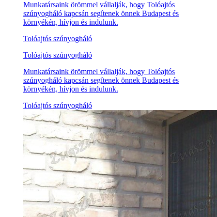
Munkatársaink örömmel vállalják, hogy Tolóajtós
szúnyogháló kapcsán segítenek önnek Budapest és
környékén, hívjon és indulunk.
Tolóajtós szúnyogháló
Tolóajtós szúnyogháló
Munkatársaink örömmel vállalják, hogy Tolóajtós
szúnyogháló kapcsán segítenek önnek Budapest és
környékén, hívjon és indulunk.
Tolóajtós szúnyogháló