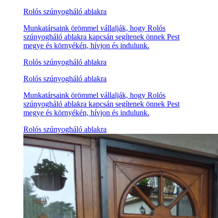
Rolós szúnyogháló ablakra
Munkatársaink örömmel vállalják, hogy Rolós
szúnyogháló ablakra kapcsán segítenek önnek Pest
megye és környékén, hívjon és indulunk.
Rolós szúnyogháló ablakra
Rolós szúnyogháló ablakra
Munkatársaink örömmel vállalják, hogy Rolós
szúnyogháló ablakra kapcsán segítenek önnek Pest
megye és környékén, hívjon és indulunk.
Rolós szúnyogháló ablakra