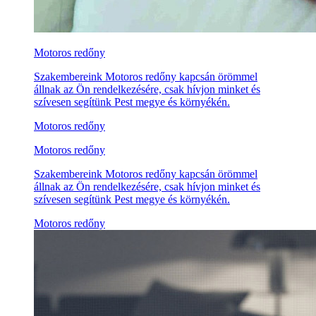
Motoros redőny
Szakembereink Motoros redőny kapcsán örömmel
állnak az Ön rendelkezésére, csak hívjon minket és
szívesen segítünk Pest megye és környékén.
Motoros redőny
Motoros redőny
Szakembereink Motoros redőny kapcsán örömmel
állnak az Ön rendelkezésére, csak hívjon minket és
szívesen segítünk Pest megye és környékén.
Motoros redőny