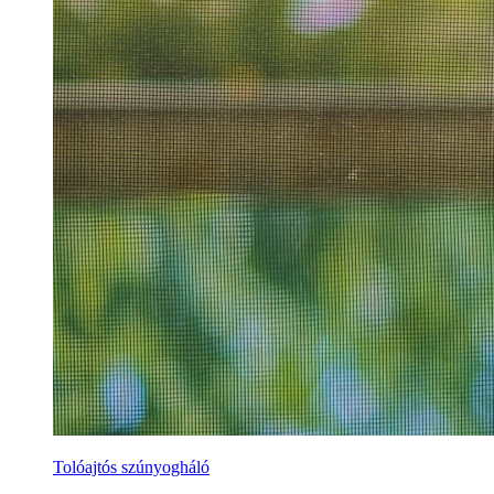
Tolóajtós szúnyogháló