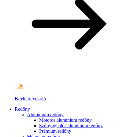
Kerti
árnyékoló
Redőny
Alumínium redőny
Motoros alumínium redőny
Szúnyoghálós alumínium redőny
Prémium redőny
Műanyag redőny