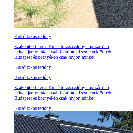
Külső tokos redőny
Szakembert keres Külső tokos redőny kapcsán? Jó
helyen jár, munkatársaink örömmel segítenek önnek
Budapest és környékén csak hívjon minket.
Külső tokos redőny
Külső tokos redőny
Szakembert keres Külső tokos redőny kapcsán? Jó
helyen jár, munkatársaink örömmel segítenek önnek
Budapest és környékén csak hívjon minket.
Külső tokos redőny