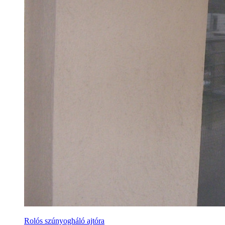
Rolós szúnyogháló ajtóra