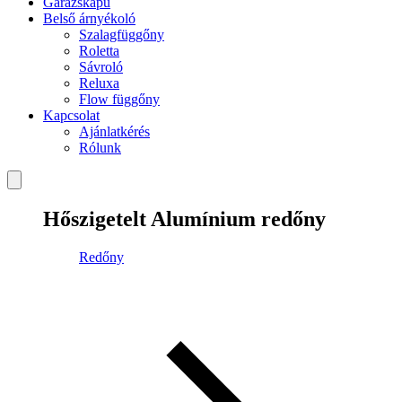
Garázskapu
Belső árnyékoló
Szalagfüggőny
Roletta
Sávroló
Reluxa
Flow függőny
Kapcsolat
Ajánlatkérés
Rólunk
Hőszigetelt Alumínium redőny
Redőny