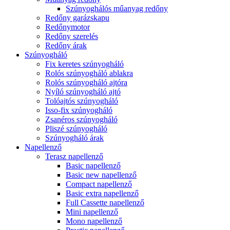
Szúnyoghálós műanyag redőny
Redőny garázskapu
Redőnymotor
Redőny szerelés
Redőny árak
Szúnyogháló
Fix keretes szúnyogháló
Rolós szúnyogháló ablakra
Rolós szúnyogháló ajtóra
Nyíló szúnyogháló ajtó
Tolóajtós szúnyogháló
Isso-fix szúnyogháló
Zsanéros szúnyogháló
Pliszé szúnyogháló
Szúnyogháló árak
Napellenző
Terasz napellenző
Basic napellenző
Basic new napellenző
Compact napellenző
Basic extra napellenző
Full Cassette napellenző
Mini napellenző
Mono napellenző