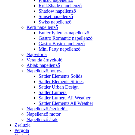
Practic napellenző
Roll-Shade napellenző
Shadow napellenző
Sunset napellenző
Swiss napellenző
Kerti napellenző
Butterfly terasz napellenző
Gastro Romantic napellenző
Gastro Basic napellenző
Mini Party napellenző
Napvitorla
Veranda árnyékoló
Ablak napellenző
Napellenző ponyva
Sattler Elements Solids
Sattler Elements Stripes
Sattler Urban Design
Sattler Lumera
Sattler Lumera All Weather
Sattler Elements All Weather
Napellenző érzékelők
Napellenző motor
Napellenző árak
Zsaluzia
Pergola