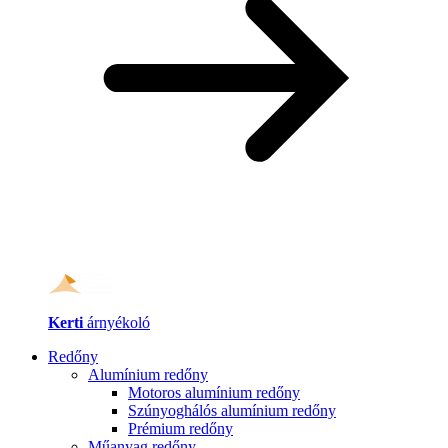
Kerti
árnyékoló
Redőny
Alumínium redőny
Motoros alumínium redőny
Szúnyoghálós alumínium redőny
Prémium redőny
Műanyag redőny