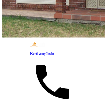
Kerti
árnyékoló