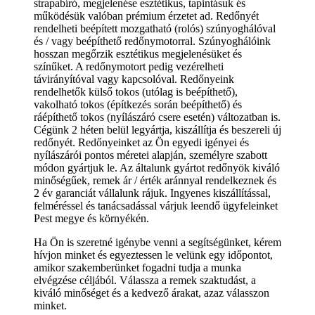
strapabíró, megjelenése esztétikus, tapintásuk és
működésük valóban prémium érzetet ad. Redőnyét
rendelheti beépített mozgatható (rolós) szúnyoghálóval
és / vagy beépíthető redőnymotorral. Szúnyoghálóink
hosszan megőrzik esztétikus megjelenésüket és
színűket. A redőnymotort pedig vezérelheti
távirányítóval vagy kapcsolóval. Redőnyeink
rendelhetők külső tokos (utólag is beépíthető),
vakolható tokos (építkezés során beépíthető) és
ráépíthető tokos (nyílászáró csere esetén) változatban is.
Cégünk 2 héten belül legyártja, kiszállítja és beszereli új
redőnyét. Redőnyeinket az Ön egyedi igényei és
nyílászárói pontos méretei alapján, személyre szabott
módon gyártjuk le. Az általunk gyártot redőnyök kiváló
minőségűek, remek ár / érték aránnyal rendelkeznek és
2 év garanciát vállalunk rájuk. Ingyenes kiszállítással,
felméréssel és tanácsadással várjuk leendő ügyfeleinket
Pest megye és környékén.
Ha Ön is szeretné igénybe venni a segítségünket, kérem
hívjon minket és egyeztessen le velünk egy időpontot,
amikor szakemberünket fogadni tudja a munka
elvégzése céljából. Válassza a remek szaktudást, a
kiváló minőséget és a kedvező árakat, azaz válasszon
minket.