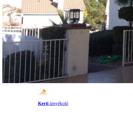
Kerti
árnyékoló