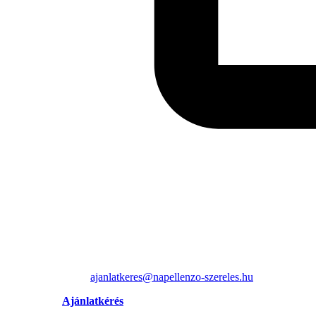
ajanlatkeres@napellenzo-szereles.hu
Ajánlatkérés