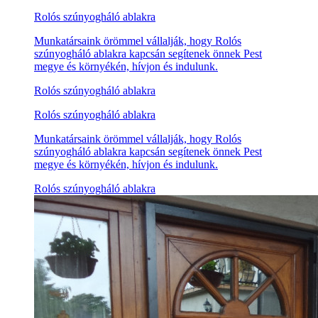
Rolós szúnyogháló ablakra
Munkatársaink örömmel vállalják, hogy Rolós
szúnyogháló ablakra kapcsán segítenek önnek Pest
megye és környékén, hívjon és indulunk.
Rolós szúnyogháló ablakra
Rolós szúnyogháló ablakra
Munkatársaink örömmel vállalják, hogy Rolós
szúnyogháló ablakra kapcsán segítenek önnek Pest
megye és környékén, hívjon és indulunk.
Rolós szúnyogháló ablakra