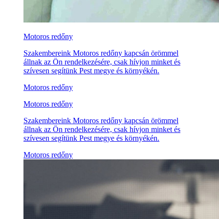
Motoros redőny
Szakembereink Motoros redőny kapcsán örömmel
állnak az Ön rendelkezésére, csak hívjon minket és
szívesen segítünk Pest megye és környékén.
Motoros redőny
Motoros redőny
Szakembereink Motoros redőny kapcsán örömmel
állnak az Ön rendelkezésére, csak hívjon minket és
szívesen segítünk Pest megye és környékén.
Motoros redőny