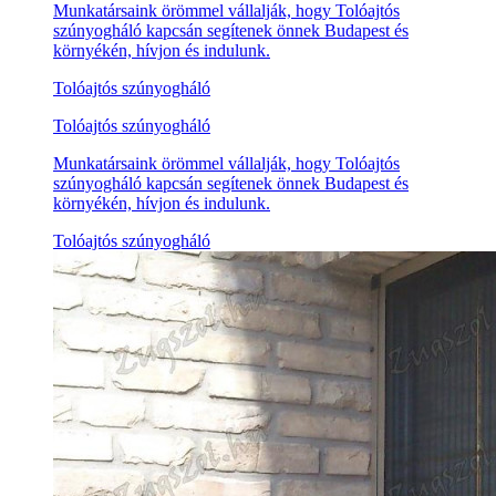
Munkatársaink örömmel vállalják, hogy Tolóajtós
szúnyogháló kapcsán segítenek önnek Budapest és
környékén, hívjon és indulunk.
Tolóajtós szúnyogháló
Tolóajtós szúnyogháló
Munkatársaink örömmel vállalják, hogy Tolóajtós
szúnyogháló kapcsán segítenek önnek Budapest és
környékén, hívjon és indulunk.
Tolóajtós szúnyogháló