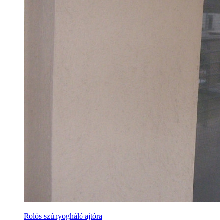
Rolós szúnyogháló ajtóra