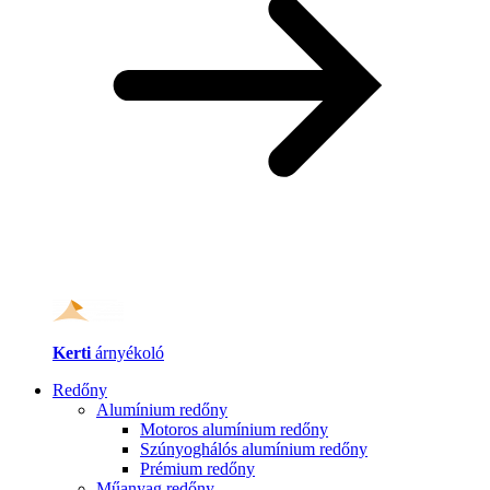
Kerti
árnyékoló
Redőny
Alumínium redőny
Motoros alumínium redőny
Szúnyoghálós alumínium redőny
Prémium redőny
Műanyag redőny