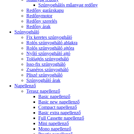
Szúnyoghálós műanyag redőny
Redőny garázskapu
Redőnymotor
Redőny szerelés
Redőny árak
Szúnyogháló
Fix keretes szúnyogháló
Rolós szúnyogháló ablakra
Rolós szúnyogháló ajtóra
Nyíló szúnyogháló ajtó
Tolóajtós szúnyogháló
Isso-fix szúnyogháló
Zsanéros szúnyogháló
Pliszé szúnyogháló
Szúnyogháló árak
Napellenző
Terasz napellenző
Basic napellenző
Basic new napellenző
Compact napellenző
Basic extra napellenző
Full Cassette napellenző
Mini napellenző
Mono napellenző