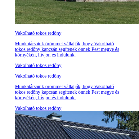
Vakolható tokos redőny
Munkatársaink örömmel vállalják, hogy Vakolható
tokos redőny kapcsán segítenek önnek Pest megye és
környékén, hívjon és indulunk.
Vakolható tokos redőny
Vakolható tokos redőny
Munkatársaink örömmel vállalják, hogy Vakolható
tokos redőny kapcsán segítenek önnek Pest megye és
környékén, hívjon és indulunk.
Vakolható tokos redőny