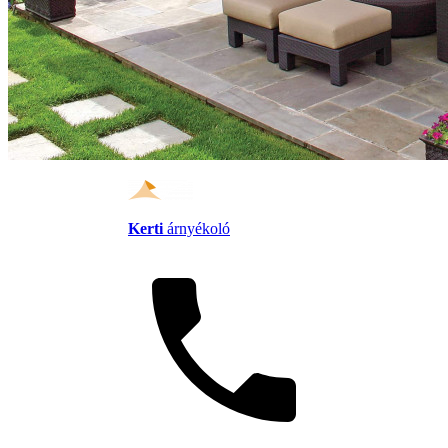
Kerti
árnyékoló