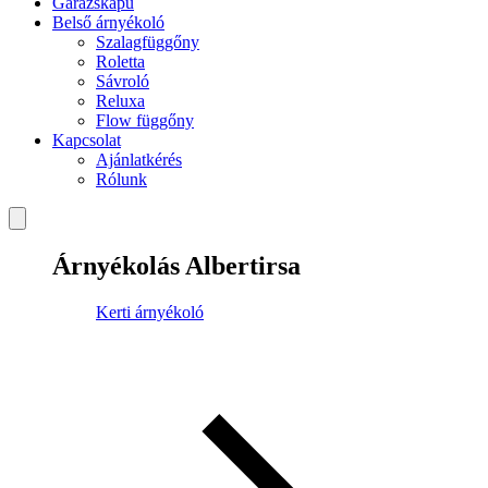
Garázskapu
Belső árnyékoló
Szalagfüggőny
Roletta
Sávroló
Reluxa
Flow függőny
Kapcsolat
Ajánlatkérés
Rólunk
Árnyékolás Albertirsa
Kerti árnyékoló