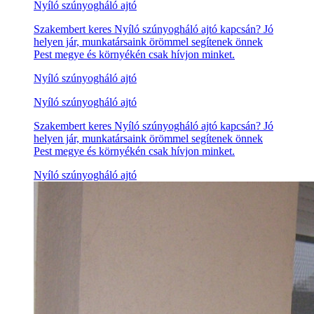
Nyíló szúnyogháló ajtó
Szakembert keres Nyíló szúnyogháló ajtó kapcsán? Jó
helyen jár, munkatársaink örömmel segítenek önnek
Pest megye és környékén csak hívjon minket.
Nyíló szúnyogháló ajtó
Nyíló szúnyogháló ajtó
Szakembert keres Nyíló szúnyogháló ajtó kapcsán? Jó
helyen jár, munkatársaink örömmel segítenek önnek
Pest megye és környékén csak hívjon minket.
Nyíló szúnyogháló ajtó