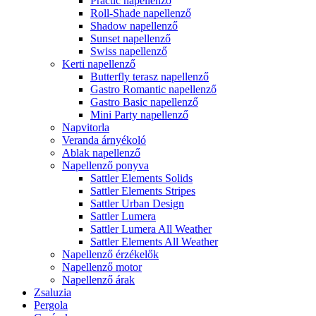
Practic napellenző
Roll-Shade napellenző
Shadow napellenző
Sunset napellenző
Swiss napellenző
Kerti napellenző
Butterfly terasz napellenző
Gastro Romantic napellenző
Gastro Basic napellenző
Mini Party napellenző
Napvitorla
Veranda árnyékoló
Ablak napellenző
Napellenző ponyva
Sattler Elements Solids
Sattler Elements Stripes
Sattler Urban Design
Sattler Lumera
Sattler Lumera All Weather
Sattler Elements All Weather
Napellenző érzékelők
Napellenző motor
Napellenző árak
Zsaluzia
Pergola