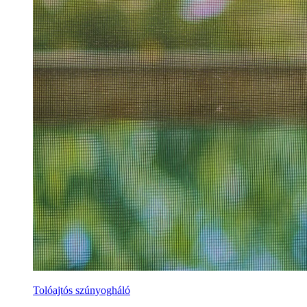
Tolóajtós szúnyogháló