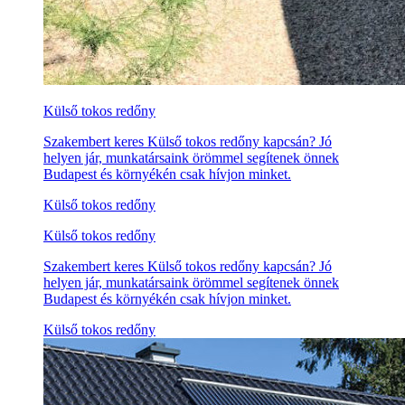
Külső tokos redőny
Szakembert keres Külső tokos redőny kapcsán? Jó
helyen jár, munkatársaink örömmel segítenek önnek
Budapest és környékén csak hívjon minket.
Külső tokos redőny
Külső tokos redőny
Szakembert keres Külső tokos redőny kapcsán? Jó
helyen jár, munkatársaink örömmel segítenek önnek
Budapest és környékén csak hívjon minket.
Külső tokos redőny