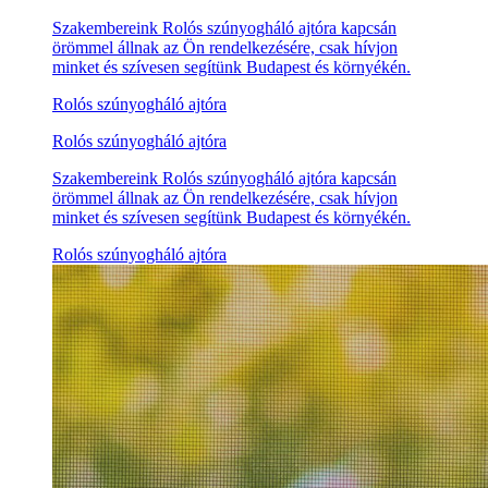
Szakembereink Rolós szúnyogháló ajtóra kapcsán
örömmel állnak az Ön rendelkezésére, csak hívjon
minket és szívesen segítünk Budapest és környékén.
Rolós szúnyogháló ajtóra
Rolós szúnyogháló ajtóra
Szakembereink Rolós szúnyogháló ajtóra kapcsán
örömmel állnak az Ön rendelkezésére, csak hívjon
minket és szívesen segítünk Budapest és környékén.
Rolós szúnyogháló ajtóra