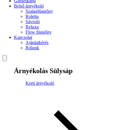
Garázskapu
Belső árnyékoló
Szalagfüggőny
Roletta
Sávroló
Reluxa
Flow függőny
Kapcsolat
Ajánlatkérés
Rólunk
Árnyékolás Sülysáp
Kerti árnyékoló