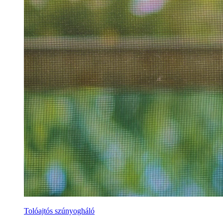
Tolóajtós szúnyogháló