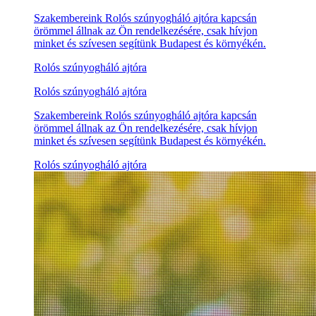
Szakembereink Rolós szúnyogháló ajtóra kapcsán
örömmel állnak az Ön rendelkezésére, csak hívjon
minket és szívesen segítünk Budapest és környékén.
Rolós szúnyogháló ajtóra
Rolós szúnyogháló ajtóra
Szakembereink Rolós szúnyogháló ajtóra kapcsán
örömmel állnak az Ön rendelkezésére, csak hívjon
minket és szívesen segítünk Budapest és környékén.
Rolós szúnyogháló ajtóra