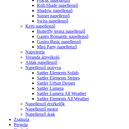
Practic napellenző
Roll-Shade napellenző
Shadow napellenző
Sunset napellenző
Swiss napellenző
Kerti napellenző
Butterfly terasz napellenző
Gastro Romantic napellenző
Gastro Basic napellenző
Mini Party napellenző
Napvitorla
Veranda árnyékoló
Ablak napellenző
Napellenző ponyva
Sattler Elements Solids
Sattler Elements Stripes
Sattler Urban Design
Sattler Lumera
Sattler Lumera All Weather
Sattler Elements All Weather
Napellenző érzékelők
Napellenző motor
Napellenző árak
Zsaluzia
Pergola