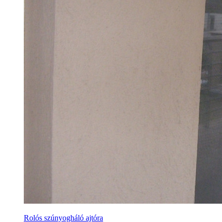
Rolós szúnyogháló ajtóra