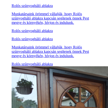
Rolós szúnyogháló ablakra
Munkatársaink örömmel vállalják, hogy Rolós
szúnyogháló ablakra kapcsán segítenek önnek Pest
megye és környékén, hívjon és indulunk.
Rolós szúnyogháló ablakra
Rolós szúnyogháló ablakra
Munkatársaink örömmel vállalják, hogy Rolós
szúnyogháló ablakra kapcsán segítenek önnek Pest
megye és környékén, hívjon és indulunk.
Rolós szúnyogháló ablakra