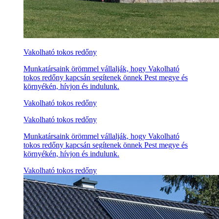
Vakolható tokos redőny
Munkatársaink örömmel vállalják, hogy Vakolható
tokos redőny kapcsán segítenek önnek Pest megye és
környékén, hívjon és indulunk.
Vakolható tokos redőny
Vakolható tokos redőny
Munkatársaink örömmel vállalják, hogy Vakolható
tokos redőny kapcsán segítenek önnek Pest megye és
környékén, hívjon és indulunk.
Vakolható tokos redőny