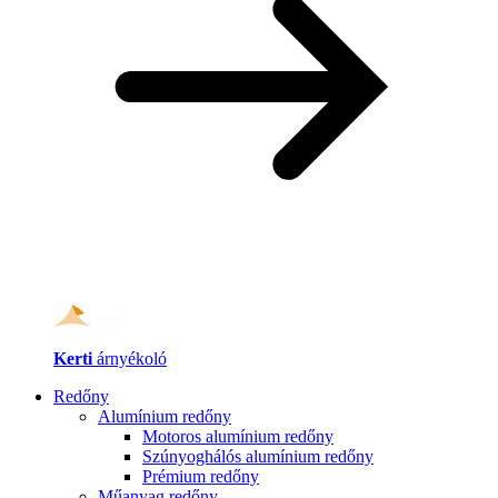
Kerti
árnyékoló
Redőny
Alumínium redőny
Motoros alumínium redőny
Szúnyoghálós alumínium redőny
Prémium redőny
Műanyag redőny