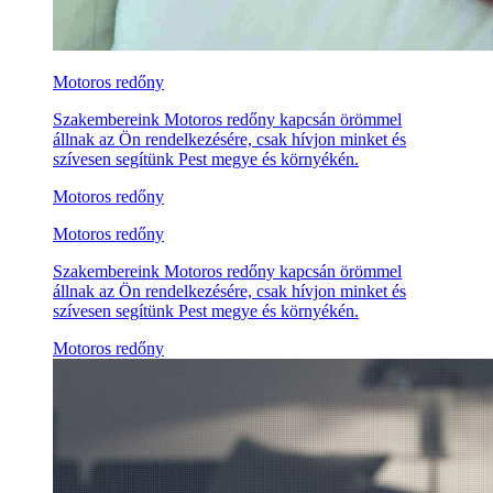
Motoros redőny
Szakembereink Motoros redőny kapcsán örömmel
állnak az Ön rendelkezésére, csak hívjon minket és
szívesen segítünk Pest megye és környékén.
Motoros redőny
Motoros redőny
Szakembereink Motoros redőny kapcsán örömmel
állnak az Ön rendelkezésére, csak hívjon minket és
szívesen segítünk Pest megye és környékén.
Motoros redőny