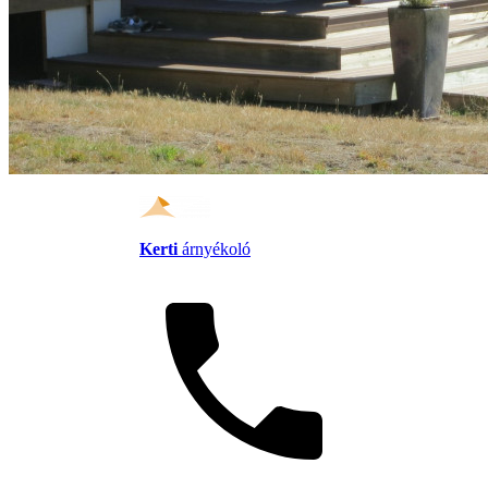
Kerti
árnyékoló