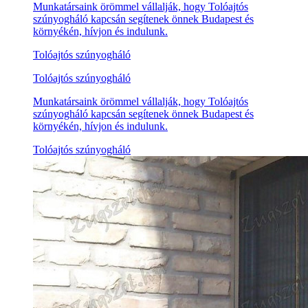
Munkatársaink örömmel vállalják, hogy Tolóajtós
szúnyogháló kapcsán segítenek önnek Budapest és
környékén, hívjon és indulunk.
Tolóajtós szúnyogháló
Tolóajtós szúnyogháló
Munkatársaink örömmel vállalják, hogy Tolóajtós
szúnyogháló kapcsán segítenek önnek Budapest és
környékén, hívjon és indulunk.
Tolóajtós szúnyogháló