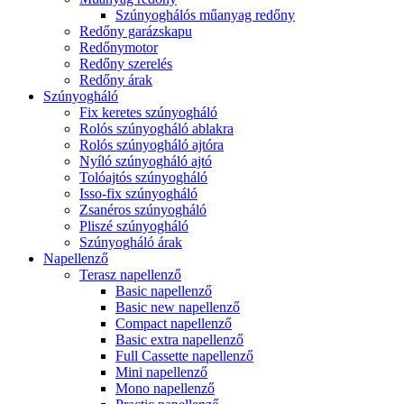
Szúnyoghálós műanyag redőny
Redőny garázskapu
Redőnymotor
Redőny szerelés
Redőny árak
Szúnyogháló
Fix keretes szúnyogháló
Rolós szúnyogháló ablakra
Rolós szúnyogháló ajtóra
Nyíló szúnyogháló ajtó
Tolóajtós szúnyogháló
Isso-fix szúnyogháló
Zsanéros szúnyogháló
Pliszé szúnyogháló
Szúnyogháló árak
Napellenző
Terasz napellenző
Basic napellenző
Basic new napellenző
Compact napellenző
Basic extra napellenző
Full Cassette napellenző
Mini napellenző
Mono napellenző