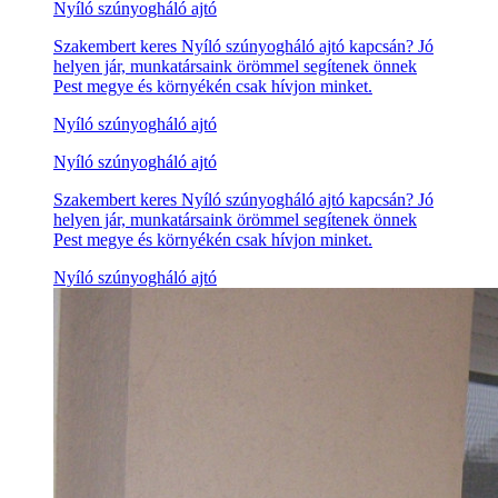
Nyíló szúnyogháló ajtó
Szakembert keres Nyíló szúnyogháló ajtó kapcsán? Jó
helyen jár, munkatársaink örömmel segítenek önnek
Pest megye és környékén csak hívjon minket.
Nyíló szúnyogháló ajtó
Nyíló szúnyogháló ajtó
Szakembert keres Nyíló szúnyogháló ajtó kapcsán? Jó
helyen jár, munkatársaink örömmel segítenek önnek
Pest megye és környékén csak hívjon minket.
Nyíló szúnyogháló ajtó