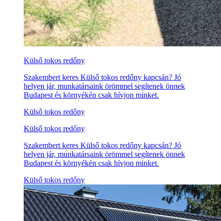
Külső tokos redőny
Szakembert keres Külső tokos redőny kapcsán? Jó
helyen jár, munkatársaink örömmel segítenek önnek
Budapest és környékén csak hívjon minket.
Külső tokos redőny
Külső tokos redőny
Szakembert keres Külső tokos redőny kapcsán? Jó
helyen jár, munkatársaink örömmel segítenek önnek
Budapest és környékén csak hívjon minket.
Külső tokos redőny