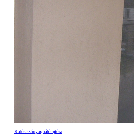
Rolós szúnyogháló ajtóra