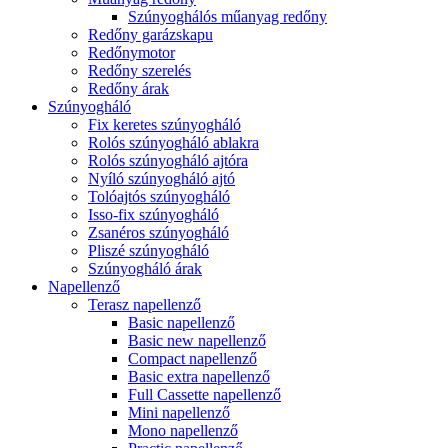
Szúnyoghálós műanyag redőny
Redőny garázskapu
Redőnymotor
Redőny szerelés
Redőny árak
Szúnyogháló
Fix keretes szúnyogháló
Rolós szúnyogháló ablakra
Rolós szúnyogháló ajtóra
Nyíló szúnyogháló ajtó
Tolóajtós szúnyogháló
Isso-fix szúnyogháló
Zsanéros szúnyogháló
Pliszé szúnyogháló
Szúnyogháló árak
Napellenző
Terasz napellenző
Basic napellenző
Basic new napellenző
Compact napellenző
Basic extra napellenző
Full Cassette napellenző
Mini napellenző
Mono napellenző