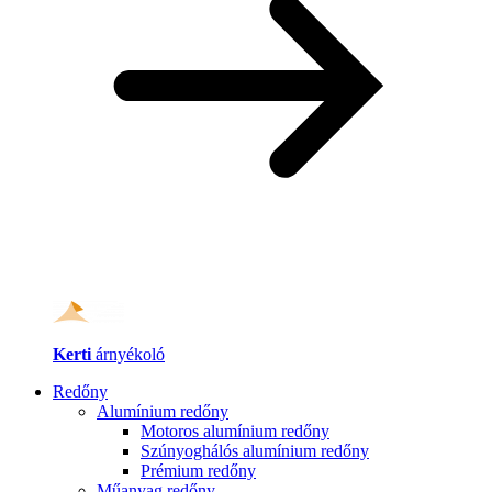
Kerti
árnyékoló
Redőny
Alumínium redőny
Motoros alumínium redőny
Szúnyoghálós alumínium redőny
Prémium redőny
Műanyag redőny