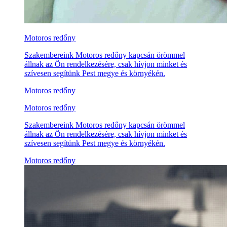
Motoros redőny
Szakembereink Motoros redőny kapcsán örömmel
állnak az Ön rendelkezésére, csak hívjon minket és
szívesen segítünk Pest megye és környékén.
Motoros redőny
Motoros redőny
Szakembereink Motoros redőny kapcsán örömmel
állnak az Ön rendelkezésére, csak hívjon minket és
szívesen segítünk Pest megye és környékén.
Motoros redőny