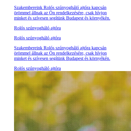
Szakembereink Rolós szúnyogháló ajtóra kapcsán
örömmel állnak az Ön rendelkezésére, csak hívjon
minket és szívesen segítünk Budapest és környékén.
Rolós szúnyogháló ajtóra
Rolós szúnyogháló ajtóra
Szakembereink Rolós szúnyogháló ajtóra kapcsán
örömmel állnak az Ön rendelkezésére, csak hívjon
minket és szívesen segítünk Budapest és környékén.
Rolós szúnyogháló ajtóra