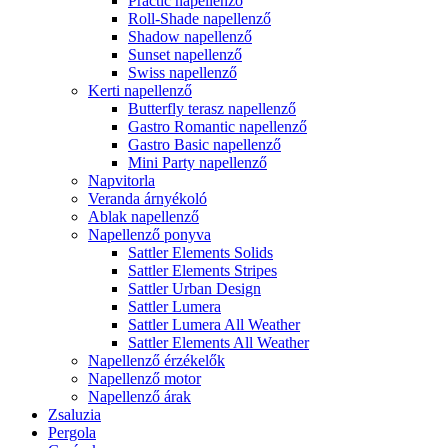
Practic napellenző
Roll-Shade napellenző
Shadow napellenző
Sunset napellenző
Swiss napellenző
Kerti napellenző
Butterfly terasz napellenző
Gastro Romantic napellenző
Gastro Basic napellenző
Mini Party napellenző
Napvitorla
Veranda árnyékoló
Ablak napellenző
Napellenző ponyva
Sattler Elements Solids
Sattler Elements Stripes
Sattler Urban Design
Sattler Lumera
Sattler Lumera All Weather
Sattler Elements All Weather
Napellenző érzékelők
Napellenző motor
Napellenző árak
Zsaluzia
Pergola