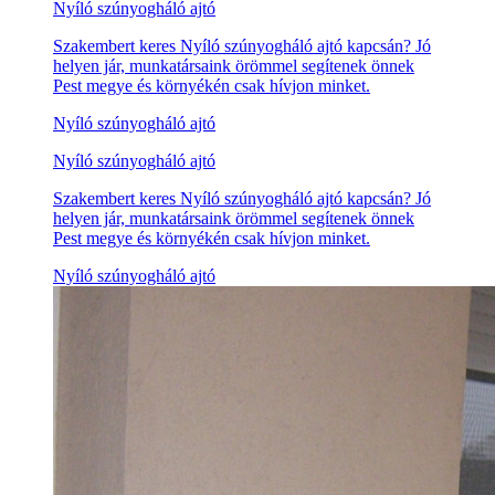
Nyíló szúnyogháló ajtó
Szakembert keres Nyíló szúnyogháló ajtó kapcsán? Jó
helyen jár, munkatársaink örömmel segítenek önnek
Pest megye és környékén csak hívjon minket.
Nyíló szúnyogháló ajtó
Nyíló szúnyogháló ajtó
Szakembert keres Nyíló szúnyogháló ajtó kapcsán? Jó
helyen jár, munkatársaink örömmel segítenek önnek
Pest megye és környékén csak hívjon minket.
Nyíló szúnyogháló ajtó