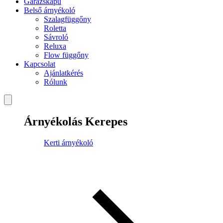
Garázskapu
Belső árnyékoló
Szalagfüggőny
Roletta
Sávroló
Reluxa
Flow függőny
Kapcsolat
Ajánlatkérés
Rólunk
Árnyékolás Kerepes
Kerti árnyékoló