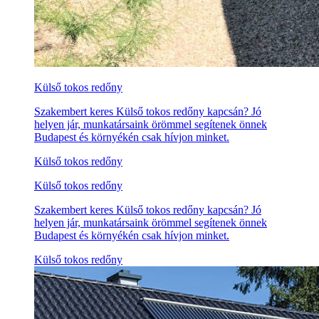
Külső tokos redőny
Szakembert keres Külső tokos redőny kapcsán? Jó
helyen jár, munkatársaink örömmel segítenek önnek
Budapest és környékén csak hívjon minket.
Külső tokos redőny
Külső tokos redőny
Szakembert keres Külső tokos redőny kapcsán? Jó
helyen jár, munkatársaink örömmel segítenek önnek
Budapest és környékén csak hívjon minket.
Külső tokos redőny