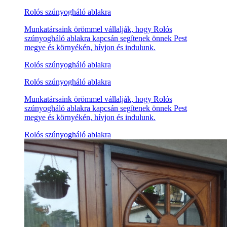
Rolós szúnyogháló ablakra
Munkatársaink örömmel vállalják, hogy Rolós
szúnyogháló ablakra kapcsán segítenek önnek Pest
megye és környékén, hívjon és indulunk.
Rolós szúnyogháló ablakra
Rolós szúnyogháló ablakra
Munkatársaink örömmel vállalják, hogy Rolós
szúnyogháló ablakra kapcsán segítenek önnek Pest
megye és környékén, hívjon és indulunk.
Rolós szúnyogháló ablakra