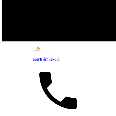
Kerti
árnyékoló