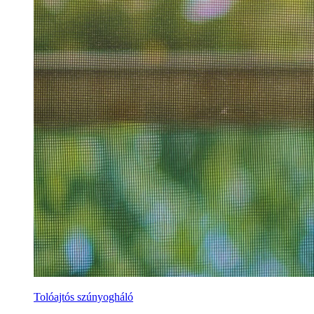
Tolóajtós szúnyogháló