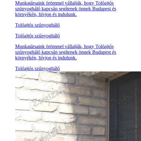
Munkatársaink örömmel vállalják, hogy Tolóajtós
szúnyogháló kapcsán segítenek önnek Budapest és
környékén, hívjon és indulunk.
Tolóajtós szúnyogháló
Tolóajtós szúnyogháló
Munkatársaink örömmel vállalják, hogy Tolóajtós
szúnyogháló kapcsán segítenek önnek Budapest és
környékén, hívjon és indulunk.
Tolóajtós szúnyogháló