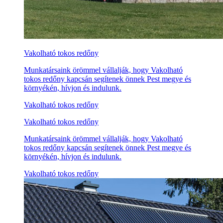
Vakolható tokos redőny
Munkatársaink örömmel vállalják, hogy Vakolható
tokos redőny kapcsán segítenek önnek Pest megye és
környékén, hívjon és indulunk.
Vakolható tokos redőny
Vakolható tokos redőny
Munkatársaink örömmel vállalják, hogy Vakolható
tokos redőny kapcsán segítenek önnek Pest megye és
környékén, hívjon és indulunk.
Vakolható tokos redőny