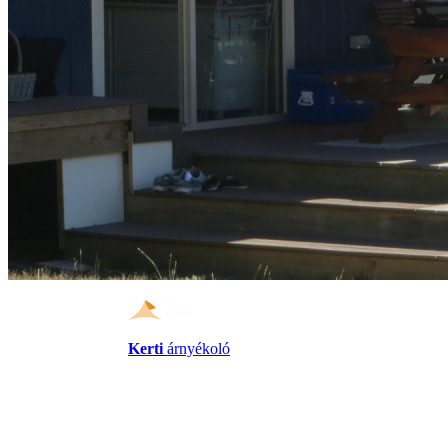
Kerti
árnyékoló