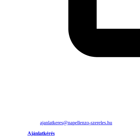
ajanlatkeres@napellenzo-szereles.hu
Ajánlatkérés