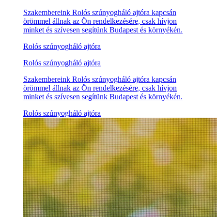
Szakembereink Rolós szúnyogháló ajtóra kapcsán
örömmel állnak az Ön rendelkezésére, csak hívjon
minket és szívesen segítünk Budapest és környékén.
Rolós szúnyogháló ajtóra
Rolós szúnyogháló ajtóra
Szakembereink Rolós szúnyogháló ajtóra kapcsán
örömmel állnak az Ön rendelkezésére, csak hívjon
minket és szívesen segítünk Budapest és környékén.
Rolós szúnyogháló ajtóra