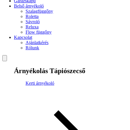
Garázskapu
Belső árnyékoló
Szalagfüggőny
Roletta
Sávroló
Reluxa
Flow függőny
Kapcsolat
Ajánlatkérés
Rólunk
Árnyékolás Tápiószecső
Kerti árnyékoló