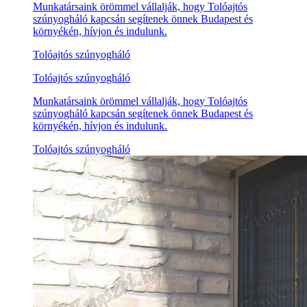
Munkatársaink örömmel vállalják, hogy Tolóajtós
szúnyogháló kapcsán segítenek önnek Budapest és
környékén, hívjon és indulunk.
Tolóajtós szúnyogháló
Tolóajtós szúnyogháló
Munkatársaink örömmel vállalják, hogy Tolóajtós
szúnyogháló kapcsán segítenek önnek Budapest és
környékén, hívjon és indulunk.
Tolóajtós szúnyogháló