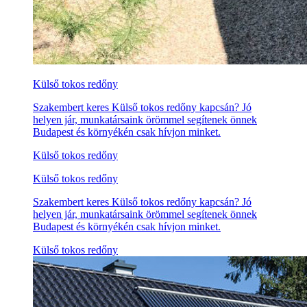
Külső tokos redőny
Szakembert keres Külső tokos redőny kapcsán? Jó
helyen jár, munkatársaink örömmel segítenek önnek
Budapest és környékén csak hívjon minket.
Külső tokos redőny
Külső tokos redőny
Szakembert keres Külső tokos redőny kapcsán? Jó
helyen jár, munkatársaink örömmel segítenek önnek
Budapest és környékén csak hívjon minket.
Külső tokos redőny