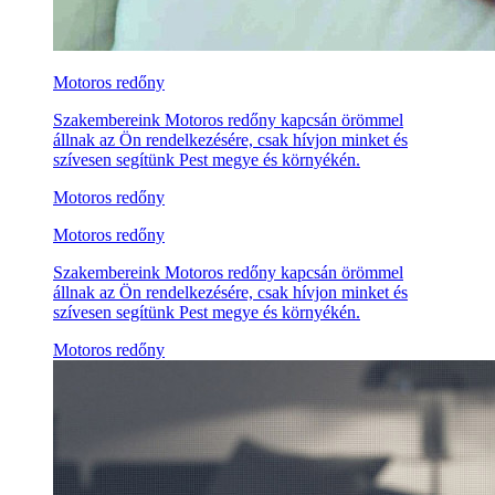
Motoros redőny
Szakembereink Motoros redőny kapcsán örömmel
állnak az Ön rendelkezésére, csak hívjon minket és
szívesen segítünk Pest megye és környékén.
Motoros redőny
Motoros redőny
Szakembereink Motoros redőny kapcsán örömmel
állnak az Ön rendelkezésére, csak hívjon minket és
szívesen segítünk Pest megye és környékén.
Motoros redőny