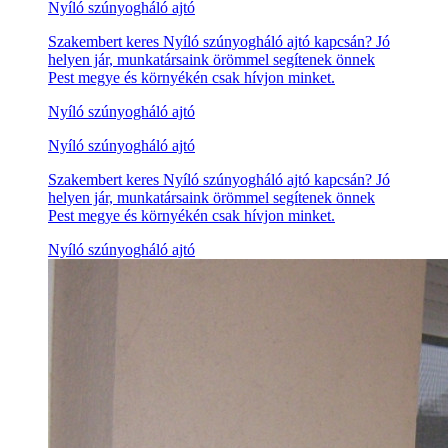
Nyíló szúnyogháló ajtó
Szakembert keres Nyíló szúnyogháló ajtó kapcsán? Jó
helyen jár, munkatársaink örömmel segítenek önnek
Pest megye és környékén csak hívjon minket.
Nyíló szúnyogháló ajtó
Nyíló szúnyogháló ajtó
Szakembert keres Nyíló szúnyogháló ajtó kapcsán? Jó
helyen jár, munkatársaink örömmel segítenek önnek
Pest megye és környékén csak hívjon minket.
Nyíló szúnyogháló ajtó