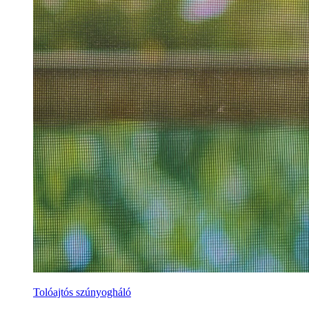
Tolóajtós szúnyogháló