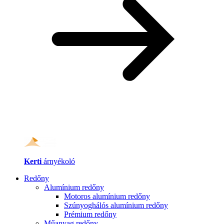
Kerti
árnyékoló
Redőny
Alumínium redőny
Motoros alumínium redőny
Szúnyoghálós alumínium redőny
Prémium redőny
Műanyag redőny