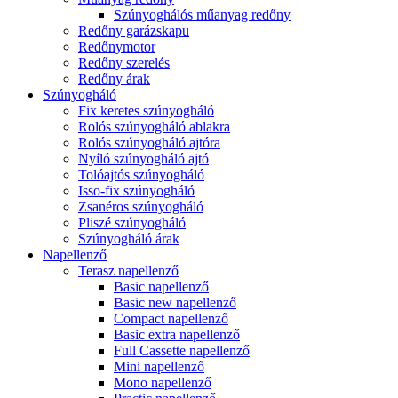
Szúnyoghálós műanyag redőny
Redőny garázskapu
Redőnymotor
Redőny szerelés
Redőny árak
Szúnyogháló
Fix keretes szúnyogháló
Rolós szúnyogháló ablakra
Rolós szúnyogháló ajtóra
Nyíló szúnyogháló ajtó
Tolóajtós szúnyogháló
Isso-fix szúnyogháló
Zsanéros szúnyogháló
Pliszé szúnyogháló
Szúnyogháló árak
Napellenző
Terasz napellenző
Basic napellenző
Basic new napellenző
Compact napellenző
Basic extra napellenző
Full Cassette napellenző
Mini napellenző
Mono napellenző