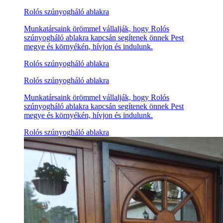
Rolós szúnyogháló ablakra
Munkatársaink örömmel vállalják, hogy Rolós
szúnyogháló ablakra kapcsán segítenek önnek Pest
megye és környékén, hívjon és indulunk.
Rolós szúnyogháló ablakra
Rolós szúnyogháló ablakra
Munkatársaink örömmel vállalják, hogy Rolós
szúnyogháló ablakra kapcsán segítenek önnek Pest
megye és környékén, hívjon és indulunk.
Rolós szúnyogháló ablakra