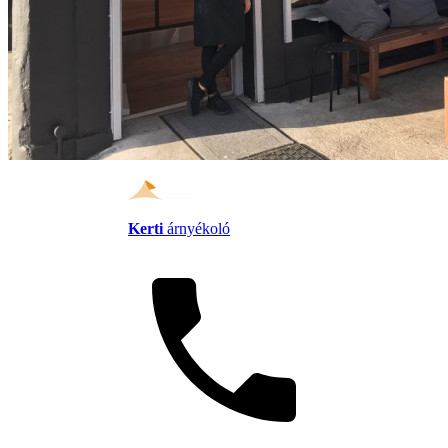
Kerti
árnyékoló