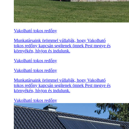
Vakolható tokos redőny
Munkatársaink örömmel vállalják, hogy Vakolható
tokos redőny kapcsán segítenek önnek Pest megye és
környékén, hívjon és indulunk.
Vakolható tokos redőny
Vakolható tokos redőny
Munkatársaink örömmel vállalják, hogy Vakolható
tokos redőny kapcsán segítenek önnek Pest megye és
környékén, hívjon és indulunk.
Vakolható tokos redőny