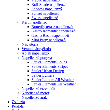
Practic napellenző
Roll-Shade napellenző
Shadow napellenző
Sunset napellenző
Swiss napellenző
Kerti napellenző
Butterfly terasz napellenző
Gastro Romantic napellenző
Gastro Basic napellenző
Mini Party napellenző
Napvitorla
Veranda árnyékoló
Ablak napellenző
Napellenző ponyva
Sattler Elements Solids
Sattler Elements Stripes
Sattler Urban Design
Sattler Lumera
Sattler Lumera All Weather
Sattler Elements All Weather
Napellenző érzékelők
Napellenző motor
Napellenző árak
Zsaluzia
Pergola