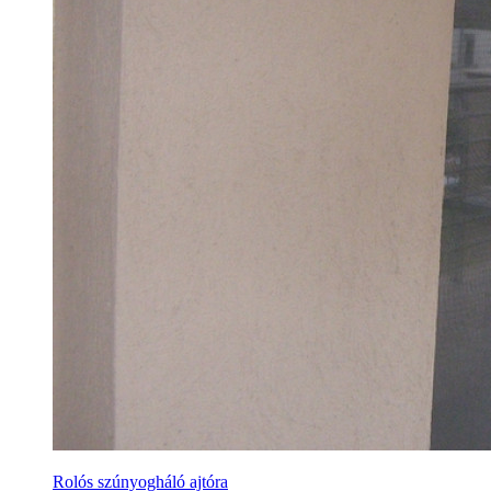
Rolós szúnyogháló ajtóra