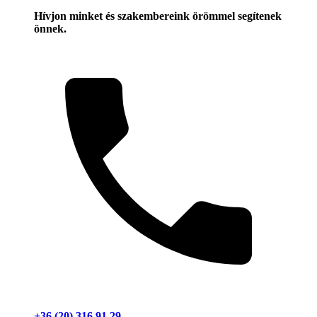
Hívjon minket és szakembereink örömmel segítenek
önnek.
+36 (20) 316 91 29