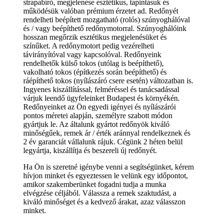
strapabíró, megjelenése esztétikus, tapintásuk és
működésük valóban prémium érzetet ad. Redőnyét
rendelheti beépített mozgatható (rolós) szúnyoghálóval
és / vagy beépíthető redőnymotorral. Szúnyoghálóink
hosszan megőrzik esztétikus megjelenésüket és
színűket. A redőnymotort pedig vezérelheti
távirányítóval vagy kapcsolóval. Redőnyeink
rendelhetők külső tokos (utólag is beépíthető),
vakolható tokos (építkezés során beépíthető) és
ráépíthető tokos (nyílászáró csere esetén) változatban is.
Ingyenes kiszállítással, felméréssel és tanácsadással
várjuk leendő ügyfeleinket Budapest és környékén.
Redőnyeinket az Ön egyedi igényei és nyílászárói
pontos méretei alapján, személyre szabott módon
gyártjuk le. Az általunk gyártot redőnyök kiváló
minőségűek, remek ár / érték aránnyal rendelkeznek és
2 év garanciát vállalunk rájuk. Cégünk 2 héten belül
legyártja, kiszállítja és beszereli új redőnyét.
Ha Ön is szeretné igénybe venni a segítségünket, kérem
hívjon minket és egyeztessen le velünk egy időpontot,
amikor szakemberünket fogadni tudja a munka
elvégzése céljából. Válassza a remek szaktudást, a
kiváló minőséget és a kedvező árakat, azaz válasszon
minket.