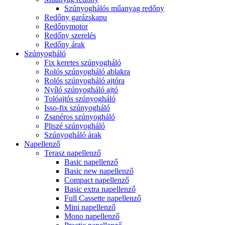
Szúnyoghálós műanyag redőny
Redőny garázskapu
Redőnymotor
Redőny szerelés
Redőny árak
Szúnyogháló
Fix keretes szúnyogháló
Rolós szúnyogháló ablakra
Rolós szúnyogháló ajtóra
Nyíló szúnyogháló ajtó
Tolóajtós szúnyogháló
Isso-fix szúnyogháló
Zsanéros szúnyogháló
Pliszé szúnyogháló
Szúnyogháló árak
Napellenző
Terasz napellenző
Basic napellenző
Basic new napellenző
Compact napellenző
Basic extra napellenző
Full Cassette napellenző
Mini napellenző
Mono napellenző