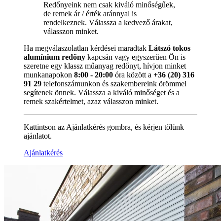
Redőnyeink nem csak kiváló minőségűek,
de remek ár / érték aránnyal is
rendelkeznek. Válassza a kedvező árakat,
válasszon minket.
Ha megválaszolatlan kérdései maradtak
Látszó tokos
alumínium redőny
kapcsán vagy egyszerűen Ön is
szeretne egy klassz műanyag redőnyt, hívjon minket
munkanapokon
8:00 - 20:00
óra között a
+36 (20) 316
91 29
telefonszámunkon és szakembereink örömmel
segítenek önnek. Válassza a kiváló minőséget és a
remek szakértelmet, azaz válasszon minket.
Kattintson az Ajánlatkérés gombra, és kérjen tőlünk
ajánlatot.
Ajánlatkérés