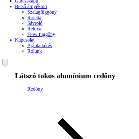
Garázskapu
Belső árnyékoló
Szalagfüggőny
Roletta
Sávroló
Reluxa
Flow függőny
Kapcsolat
Ajánlatkérés
Rólunk
Látszó tokos alumínium redőny
Redőny