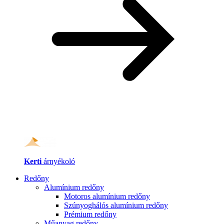
Kerti
árnyékoló
Redőny
Alumínium redőny
Motoros alumínium redőny
Szúnyoghálós alumínium redőny
Prémium redőny
Műanyag redőny