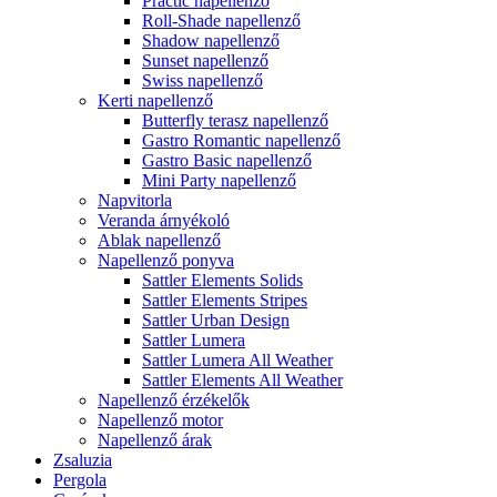
Practic napellenző
Roll-Shade napellenző
Shadow napellenző
Sunset napellenző
Swiss napellenző
Kerti napellenző
Butterfly terasz napellenző
Gastro Romantic napellenző
Gastro Basic napellenző
Mini Party napellenző
Napvitorla
Veranda árnyékoló
Ablak napellenző
Napellenző ponyva
Sattler Elements Solids
Sattler Elements Stripes
Sattler Urban Design
Sattler Lumera
Sattler Lumera All Weather
Sattler Elements All Weather
Napellenző érzékelők
Napellenző motor
Napellenző árak
Zsaluzia
Pergola