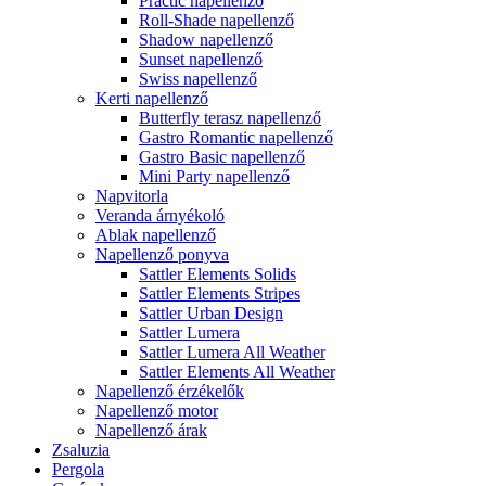
Practic napellenző
Roll-Shade napellenző
Shadow napellenző
Sunset napellenző
Swiss napellenző
Kerti napellenző
Butterfly terasz napellenző
Gastro Romantic napellenző
Gastro Basic napellenző
Mini Party napellenző
Napvitorla
Veranda árnyékoló
Ablak napellenző
Napellenző ponyva
Sattler Elements Solids
Sattler Elements Stripes
Sattler Urban Design
Sattler Lumera
Sattler Lumera All Weather
Sattler Elements All Weather
Napellenző érzékelők
Napellenző motor
Napellenző árak
Zsaluzia
Pergola