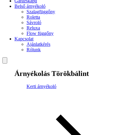
Garázskapu
Belső árnyékoló
Szalagfüggőny
Roletta
Sávroló
Reluxa
Flow függőny
Kapcsolat
Ajánlatkérés
Rólunk
Árnyékolás Törökbálint
Kerti árnyékoló