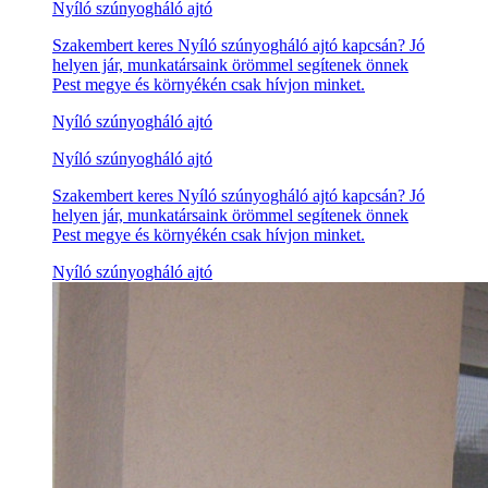
Nyíló szúnyogháló ajtó
Szakembert keres Nyíló szúnyogháló ajtó kapcsán? Jó
helyen jár, munkatársaink örömmel segítenek önnek
Pest megye és környékén csak hívjon minket.
Nyíló szúnyogháló ajtó
Nyíló szúnyogháló ajtó
Szakembert keres Nyíló szúnyogháló ajtó kapcsán? Jó
helyen jár, munkatársaink örömmel segítenek önnek
Pest megye és környékén csak hívjon minket.
Nyíló szúnyogháló ajtó