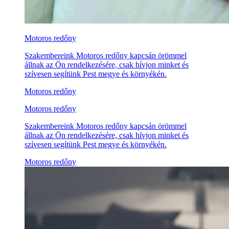
Motoros redőny
Szakembereink Motoros redőny kapcsán örömmel
állnak az Ön rendelkezésére, csak hívjon minket és
szívesen segítünk Pest megye és környékén.
Motoros redőny
Motoros redőny
Szakembereink Motoros redőny kapcsán örömmel
állnak az Ön rendelkezésére, csak hívjon minket és
szívesen segítünk Pest megye és környékén.
Motoros redőny