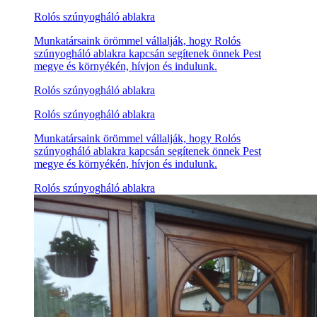
Rolós szúnyogháló ablakra
Munkatársaink örömmel vállalják, hogy Rolós
szúnyogháló ablakra kapcsán segítenek önnek Pest
megye és környékén, hívjon és indulunk.
Rolós szúnyogháló ablakra
Rolós szúnyogháló ablakra
Munkatársaink örömmel vállalják, hogy Rolós
szúnyogháló ablakra kapcsán segítenek önnek Pest
megye és környékén, hívjon és indulunk.
Rolós szúnyogháló ablakra