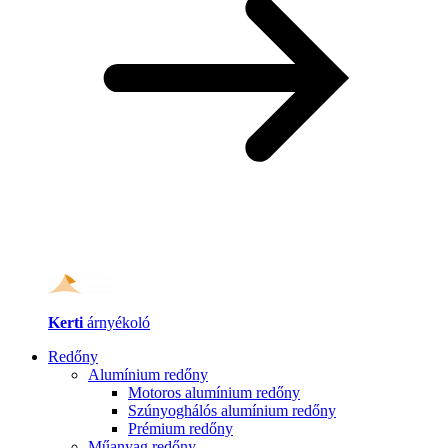
Kerti
árnyékoló
Redőny
Alumínium redőny
Motoros alumínium redőny
Szúnyoghálós alumínium redőny
Prémium redőny
Műanyag redőny