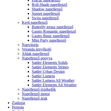
Practic napellenző
Roll-Shade napellenző
Shadow napellenző
Sunset napellenző
Swiss napellenző
Kerti napellenző
Butterfly terasz napellenző
Gastro Romantic napellenző
Gastro Basic napellenző
Mini Party napellenző
Napvitorla
Veranda árnyékoló
Ablak napellenző
Napellenző ponyva
Sattler Elements Solids
Sattler Elements Stripes
Sattler Urban Design
Sattler Lumera
Sattler Lumera All Weather
Sattler Elements All Weather
Napellenző érzékelők
Napellenző motor
Napellenző árak
Zsaluzia
Pergola