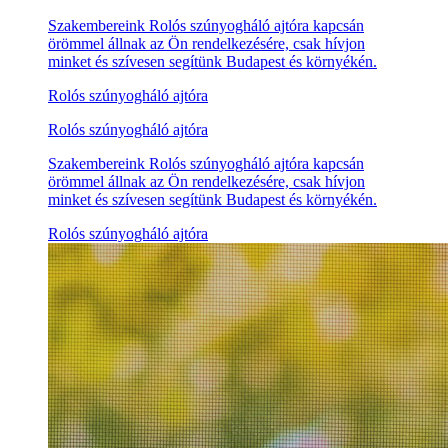
Szakembereink Rolós szúnyogháló ajtóra kapcsán
örömmel állnak az Ön rendelkezésére, csak hívjon
minket és szívesen segítünk Budapest és környékén.
Rolós szúnyogháló ajtóra
Rolós szúnyogháló ajtóra
Szakembereink Rolós szúnyogháló ajtóra kapcsán
örömmel állnak az Ön rendelkezésére, csak hívjon
minket és szívesen segítünk Budapest és környékén.
Rolós szúnyogháló ajtóra