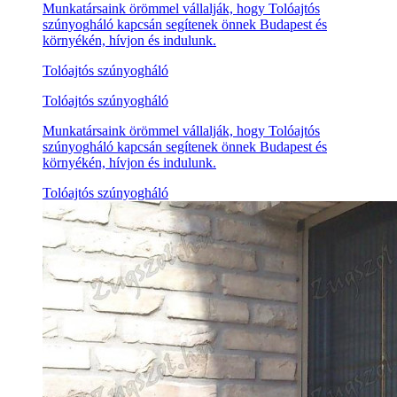
Munkatársaink örömmel vállalják, hogy Tolóajtós
szúnyogháló kapcsán segítenek önnek Budapest és
környékén, hívjon és indulunk.
Tolóajtós szúnyogháló
Tolóajtós szúnyogháló
Munkatársaink örömmel vállalják, hogy Tolóajtós
szúnyogháló kapcsán segítenek önnek Budapest és
környékén, hívjon és indulunk.
Tolóajtós szúnyogháló