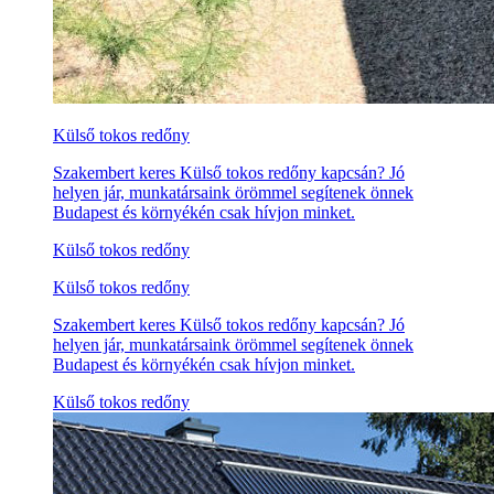
Külső tokos redőny
Szakembert keres Külső tokos redőny kapcsán? Jó
helyen jár, munkatársaink örömmel segítenek önnek
Budapest és környékén csak hívjon minket.
Külső tokos redőny
Külső tokos redőny
Szakembert keres Külső tokos redőny kapcsán? Jó
helyen jár, munkatársaink örömmel segítenek önnek
Budapest és környékén csak hívjon minket.
Külső tokos redőny