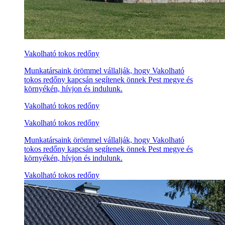
Vakolható tokos redőny
Munkatársaink örömmel vállalják, hogy Vakolható
tokos redőny kapcsán segítenek önnek Pest megye és
környékén, hívjon és indulunk.
Vakolható tokos redőny
Vakolható tokos redőny
Munkatársaink örömmel vállalják, hogy Vakolható
tokos redőny kapcsán segítenek önnek Pest megye és
környékén, hívjon és indulunk.
Vakolható tokos redőny