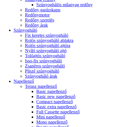
Szúnyoghálós műanyag redőny
Redőny garázskapu
Redőnymotor
Redőny szerelés
Redőny árak
Szúnyogháló
Fix keretes szúnyogháló
Rolós szúnyogháló ablakra
Rolós szúnyogháló ajtóra
Nyíló szúnyogháló ajtó
Tolóajtós szúnyogháló
Isso-fix szúnyogháló
Zsanéros szúnyogháló
Pliszé szúnyogháló
Szúnyogháló árak
Napellenző
Terasz napellenző
Basic napellenző
Basic new napellenző
Compact napellenző
Basic extra napellenző
Full Cassette napellenző
Mini napellenző
Mono napellenző