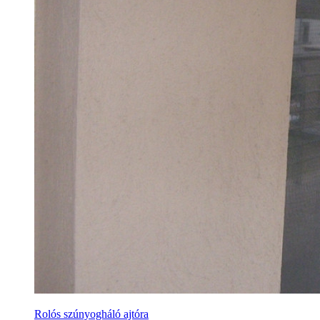
Rolós szúnyogháló ajtóra