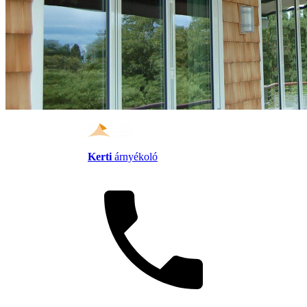
Kerti
árnyékoló