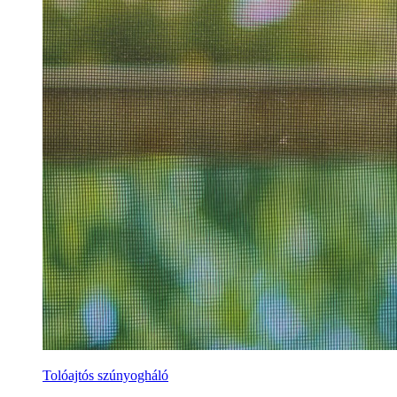
Tolóajtós szúnyogháló