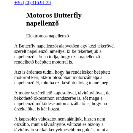
+36 (20) 316 91 29
Motoros Butterfly
napellenző
Elektromos napellenző
A Butterfly napellenzőt alapvetően egy kézi tekerővel
szerelt napellenző, amellyel ki-be tekerhetjük a
napellenzőt. Jó ha tudja, hogy ez a napellenző
rendelhető beépített motorral is.
Azt is érdemes tudni, hogy ha rendeléskor beépített
motorral kéri, akkor olcsóbban motorizálhatja a
napellenzőjét, mintha ezt később utólag tenné meg.
A motor vezérelhető kapcsolóval, távirányítóval, de
beköthető okosotthon rendszerbe is, sőt maga a
napellenző működése automatizálható is, hogy ha
érzékelőket is kér hozzá.
A kapcsolós változatot nem ajánljuk, hiszen nem
olcsóbb, mint a távirányítós változat és bizony a
távirányító sokkal kényelmesebb megoldás, mint a