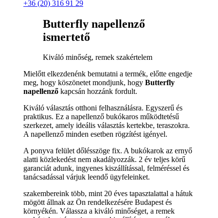
+36 (20) 316 91 29
Butterfly napellenző
ismertető
Kiváló minőség, remek szakértelem
Mielőtt elkezdenénk bemutatni a termék, előtte engedje
meg, hogy köszönetet mondjunk, hogy
Butterfly
napellenző
kapcsán hozzánk fordult.
Kiváló választás otthoni felhasználásra. Egyszerű és
praktikus. Ez a napellenző bukókaros működtetésű
szerkezet, amely ideális választás kertekbe, teraszokra.
A napellenző minden esetben rögzítést igényel.
A ponyva felület dőlésszöge fix. A bukókarok az ernyő
alatti közlekedést nem akadályozzák. 2 év teljes körű
garanciát adunk, ingyenes kiszállítással, felméréssel és
tanácsadással várjuk leendő ügyfeleinket.
szakembereink több, mint 20 éves tapasztalattal a hátuk
mögött állnak az Ön rendelkezésére Budapest és
környékén. Válassza a kiváló minőséget, a remek