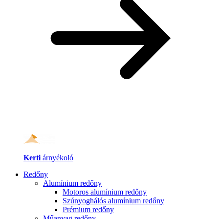
Kerti
árnyékoló
Redőny
Alumínium redőny
Motoros alumínium redőny
Szúnyoghálós alumínium redőny
Prémium redőny
Műanyag redőny