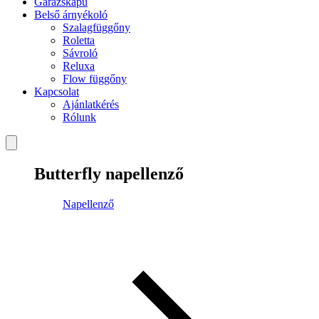
Garázskapu
Belső árnyékoló
Szalagfüggőny
Roletta
Sávroló
Reluxa
Flow függőny
Kapcsolat
Ajánlatkérés
Rólunk
Butterfly napellenző
Napellenző