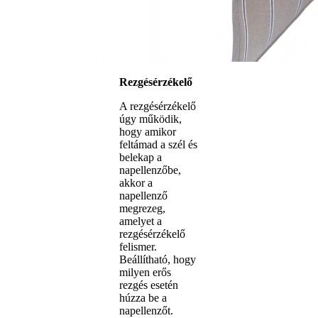
Rezgésérzékelő
A rezgésérzékelő
úgy működik,
hogy amikor
feltámad a szél és
belekap a
napellenzőbe,
akkor a
napellenző
megrezeg,
amelyet a
rezgésérzékelő
felismer.
Beállítható, hogy
milyen erős
rezgés esetén
húzza be a
napellenzőt.