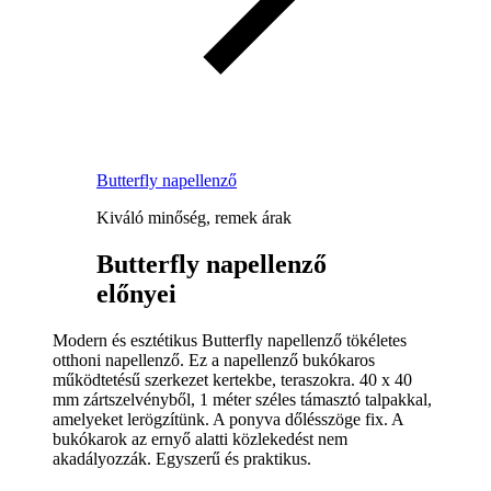
Butterfly napellenző
Kiváló minőség, remek árak
Butterfly napellenző
előnyei
Modern és esztétikus Butterfly napellenző tökéletes
otthoni napellenző. Ez a napellenző bukókaros
működtetésű szerkezet kertekbe, teraszokra. 40 x 40
mm zártszelvényből, 1 méter széles támasztó talpakkal,
amelyeket lerögzítünk. A ponyva dőlésszöge fix. A
bukókarok az ernyő alatti közlekedést nem
akadályozzák. Egyszerű és praktikus.