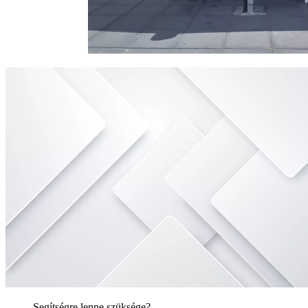
Segítségre lenne szüksége?