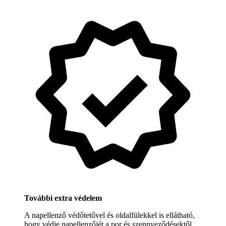
További extra védelem
A napellenző védőtetővel és oldalfülekkel is ellátható,
hogy védje napellenzőjét a por és szennyeződésektől