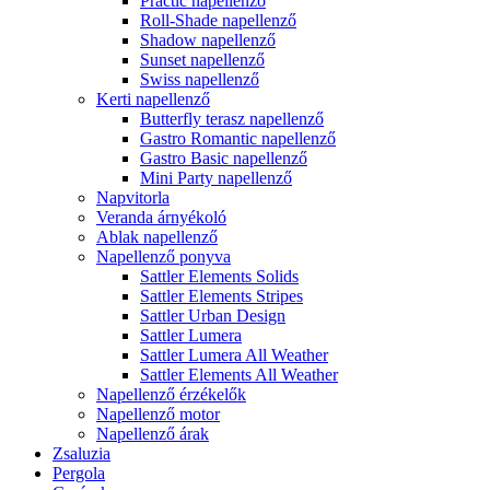
Practic napellenző
Roll-Shade napellenző
Shadow napellenző
Sunset napellenző
Swiss napellenző
Kerti napellenző
Butterfly terasz napellenző
Gastro Romantic napellenző
Gastro Basic napellenző
Mini Party napellenző
Napvitorla
Veranda árnyékoló
Ablak napellenző
Napellenző ponyva
Sattler Elements Solids
Sattler Elements Stripes
Sattler Urban Design
Sattler Lumera
Sattler Lumera All Weather
Sattler Elements All Weather
Napellenző érzékelők
Napellenző motor
Napellenző árak
Zsaluzia
Pergola