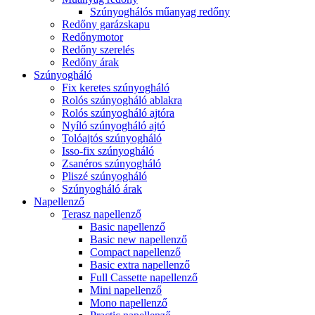
Szúnyoghálós műanyag redőny
Redőny garázskapu
Redőnymotor
Redőny szerelés
Redőny árak
Szúnyogháló
Fix keretes szúnyogháló
Rolós szúnyogháló ablakra
Rolós szúnyogháló ajtóra
Nyíló szúnyogháló ajtó
Tolóajtós szúnyogháló
Isso-fix szúnyogháló
Zsanéros szúnyogháló
Pliszé szúnyogháló
Szúnyogháló árak
Napellenző
Terasz napellenző
Basic napellenző
Basic new napellenző
Compact napellenző
Basic extra napellenző
Full Cassette napellenző
Mini napellenző
Mono napellenző