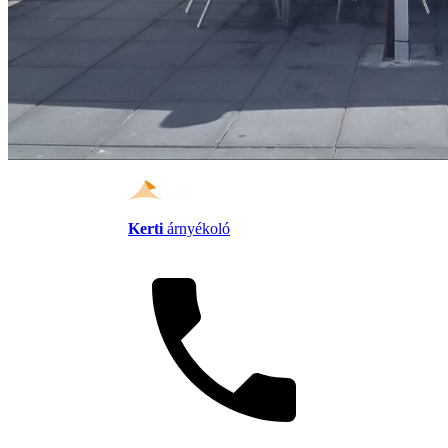
Kerti
árnyékoló