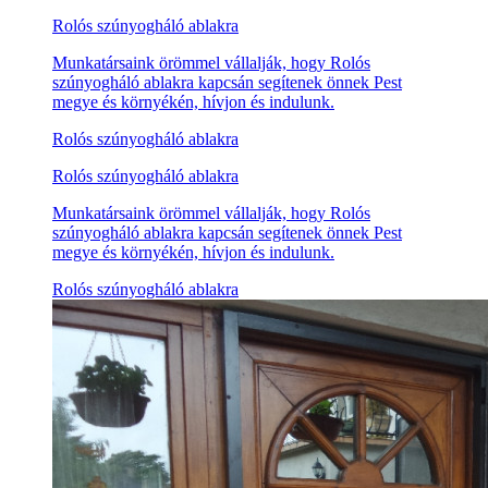
Rolós szúnyogháló ablakra
Munkatársaink örömmel vállalják, hogy Rolós
szúnyogháló ablakra kapcsán segítenek önnek Pest
megye és környékén, hívjon és indulunk.
Rolós szúnyogháló ablakra
Rolós szúnyogháló ablakra
Munkatársaink örömmel vállalják, hogy Rolós
szúnyogháló ablakra kapcsán segítenek önnek Pest
megye és környékén, hívjon és indulunk.
Rolós szúnyogháló ablakra