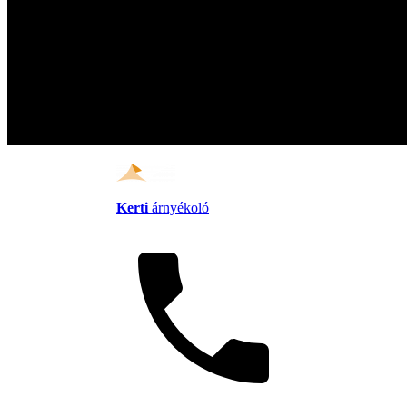
Kerti
árnyékoló