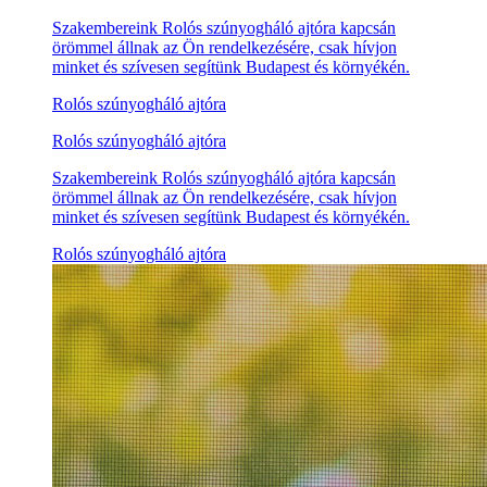
Szakembereink Rolós szúnyogháló ajtóra kapcsán
örömmel állnak az Ön rendelkezésére, csak hívjon
minket és szívesen segítünk Budapest és környékén.
Rolós szúnyogháló ajtóra
Rolós szúnyogháló ajtóra
Szakembereink Rolós szúnyogháló ajtóra kapcsán
örömmel állnak az Ön rendelkezésére, csak hívjon
minket és szívesen segítünk Budapest és környékén.
Rolós szúnyogháló ajtóra