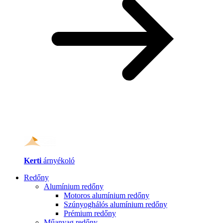
Kerti
árnyékoló
Redőny
Alumínium redőny
Motoros alumínium redőny
Szúnyoghálós alumínium redőny
Prémium redőny
Műanyag redőny