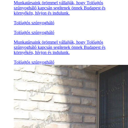
Munkatársaink örömmel vállalják, hogy Tolóajtós
szúnyogháló kapcsán segítenek önnek Budapest és
környékén, hívjon és indulunk.
Tolóajtós szúnyogháló
Tolóajtós szúnyogháló
Munkatársaink örömmel vállalják, hogy Tolóajtós
szúnyogháló kapcsán segítenek önnek Budapest és
környékén, hívjon és indulunk.
Tolóajtós szúnyogháló