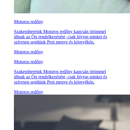
Motoros redőny
Szakembereink Motoros redőny kapcsán örömmel
állnak az Ön rendelkezésére, csak hívjon minket és
szívesen segítünk Pest megye és környékén.
Motoros redőny
Motoros redőny
Szakembereink Motoros redőny kapcsán örömmel
állnak az Ön rendelkezésére, csak hívjon minket és
szívesen segítünk Pest megye és környékén.
Motoros redőny