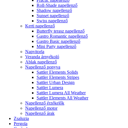
Practic napellenző
Roll-Shade napellenző
Shadow napellenző
Sunset napellenző
Swiss napellenző
Kerti napellenző
Butterfly terasz napellenző
Gastro Romantic napellenző
Gastro Basic napellenző
Mini Party napellenző
Napvitorla
Veranda árnyékoló
Ablak napellenző
Napellenző ponyva
Sattler Elements Solids
Sattler Elements Stripes
Sattler Urban Design
Sattler Lumera
Sattler Lumera All Weather
Sattler Elements All Weather
Napellenző érzékelők
Napellenző motor
Napellenző árak
Zsaluzia
Pergola