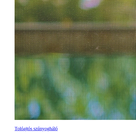
Tolóajtós szúnyogháló