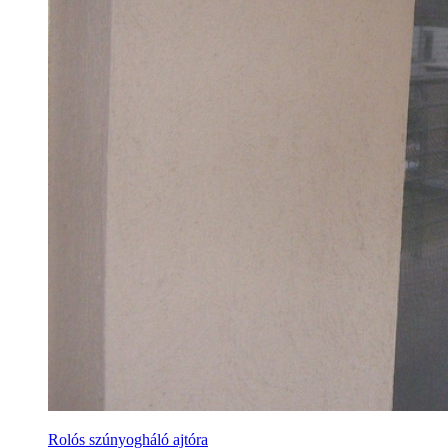
Rolós szúnyogháló ajtóra