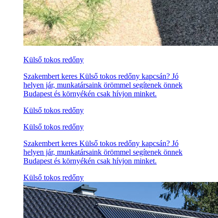
Külső tokos redőny
Szakembert keres Külső tokos redőny kapcsán? Jó
helyen jár, munkatársaink örömmel segítenek önnek
Budapest és környékén csak hívjon minket.
Külső tokos redőny
Külső tokos redőny
Szakembert keres Külső tokos redőny kapcsán? Jó
helyen jár, munkatársaink örömmel segítenek önnek
Budapest és környékén csak hívjon minket.
Külső tokos redőny