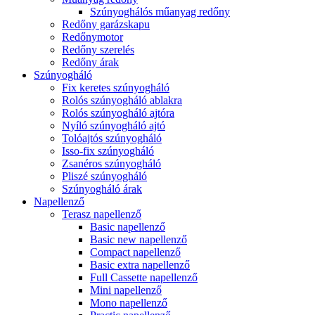
Szúnyoghálós műanyag redőny
Redőny garázskapu
Redőnymotor
Redőny szerelés
Redőny árak
Szúnyogháló
Fix keretes szúnyogháló
Rolós szúnyogháló ablakra
Rolós szúnyogháló ajtóra
Nyíló szúnyogháló ajtó
Tolóajtós szúnyogháló
Isso-fix szúnyogháló
Zsanéros szúnyogháló
Pliszé szúnyogháló
Szúnyogháló árak
Napellenző
Terasz napellenző
Basic napellenző
Basic new napellenző
Compact napellenző
Basic extra napellenző
Full Cassette napellenző
Mini napellenző
Mono napellenző