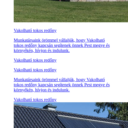
Vakolható tokos redőny
Munkatársaink örömmel vállalják, hogy Vakolható
tokos redőny kapcsán segítenek önnek Pest megye és
környékén, hívjon és indulunk.
Vakolható tokos redőny
Vakolható tokos redőny
Munkatársaink örömmel vállalják, hogy Vakolható
tokos redőny kapcsán segítenek önnek Pest megye és
környékén, hívjon és indulunk.
Vakolható tokos redőny