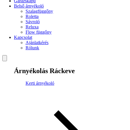
Garázskapu
Belső árnyékoló
Szalagfüggőny
Roletta
Sávroló
Reluxa
Flow függőny
Kapcsolat
Ajánlatkérés
Rólunk
Árnyékolás Ráckeve
Kerti árnyékoló