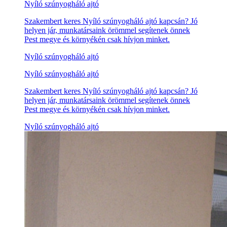
Nyíló szúnyogháló ajtó
Szakembert keres Nyíló szúnyogháló ajtó kapcsán? Jó
helyen jár, munkatársaink örömmel segítenek önnek
Pest megye és környékén csak hívjon minket.
Nyíló szúnyogháló ajtó
Nyíló szúnyogháló ajtó
Szakembert keres Nyíló szúnyogháló ajtó kapcsán? Jó
helyen jár, munkatársaink örömmel segítenek önnek
Pest megye és környékén csak hívjon minket.
Nyíló szúnyogháló ajtó