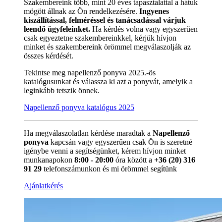
Szakembereink több, mint 20 éves tapasztalattal a hátuk
mögött állnak az Ön rendelkezésére.
Ingyenes
kiszállítással, felméréssel és tanácsadással várjuk
leendő ügyfeleinket.
Ha kérdés volna vagy egyszerűen
csak egyeztetne szakembereinkkel, kérjük hívjon
minket és szakembereink örömmel megválaszolják az
összes kérdését.
Tekintse meg napellenző ponyva 2025.-ös
katalógusunkat és válassza ki azt a ponyvát, amelyik a
leginkább tetszik önnek.
Napellenző ponyva katalógus 2025
Ha megválaszolatlan kérdése maradtak a
Napellenző
ponyva
kapcsán vagy egyszerűen csak Ön is szeretné
igénybe venni a segítségünket, kérem hívjon minket
munkanapokon
8:00 - 20:00
óra között a
+36 (20) 316
91 29
telefonszámunkon és mi örömmel segítünk
Ajánlatkérés