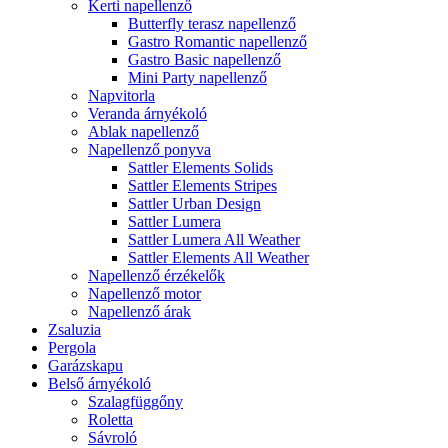
Kerti napellenző
Butterfly terasz napellenző
Gastro Romantic napellenző
Gastro Basic napellenző
Mini Party napellenző
Napvitorla
Veranda árnyékoló
Ablak napellenző
Napellenző ponyva
Sattler Elements Solids
Sattler Elements Stripes
Sattler Urban Design
Sattler Lumera
Sattler Lumera All Weather
Sattler Elements All Weather
Napellenző érzékelők
Napellenző motor
Napellenző árak
Zsaluzia
Pergola
Garázskapu
Belső árnyékoló
Szalagfüggőny
Roletta
Sávroló