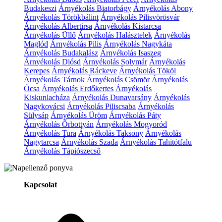
Budakeszi
Árnyékolás Biatorbágy
Árnyékolás Abony
Árnyékolás Törökbálint
Árnyékolás Pilisvörösvár
Árnyékolás Albertirsa
Árnyékolás Kistarcsa
Árnyékolás Üllő
Árnyékolás Halásztelek
Árnyékolás
Maglód
Árnyékolás Pilis
Árnyékolás Nagykáta
Árnyékolás Budakalász
Árnyékolás Isaszeg
Árnyékolás Diósd
Árnyékolás Solymár
Árnyékolás
Kerepes
Árnyékolás Ráckeve
Árnyékolás Tököl
Árnyékolás Tárnok
Árnyékolás Csömör
Árnyékolás
Ócsa
Árnyékolás Erdőkertes
Árnyékolás
Kiskunlacháza
Árnyékolás Dunavarsány
Árnyékolás
Nagykovácsi
Árnyékolás Piliscsaba
Árnyékolás
Sülysáp
Árnyékolás Üröm
Árnyékolás Páty
Árnyékolás Őrbottyán
Árnyékolás Mogyoród
Árnyékolás Tura
Árnyékolás Taksony
Árnyékolás
Nagytarcsa
Árnyékolás Szada
Árnyékolás Tahitótfalu
Árnyékolás Tápiószecső
Kapcsolat