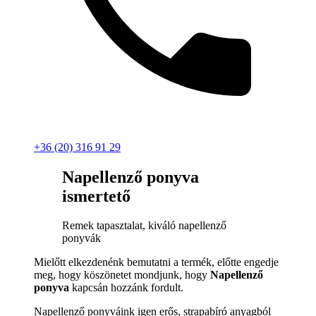
+36 (20) 316 91 29
Napellenző ponyva
ismertető
Remek tapasztalat, kiváló napellenző
ponyvák
Mielőtt elkezdenénk bemutatni a termék, előtte engedje
meg, hogy köszönetet mondjunk, hogy
Napellenző
ponyva
kapcsán hozzánk fordult.
Napellenző ponyváink igen erős, strapabíró anyagból