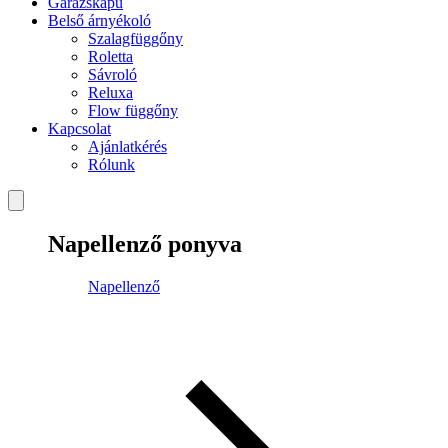
Garázskapu
Belső árnyékoló
Szalagfüggőny
Roletta
Sávroló
Reluxa
Flow függőny
Kapcsolat
Ajánlatkérés
Rólunk
Napellenző ponyva
Napellenző