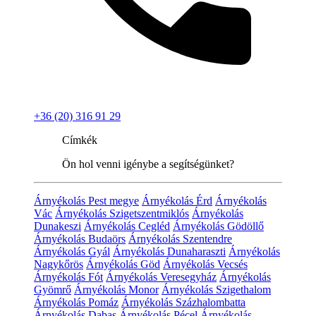
+36 (20) 316 91 29
Címkék
Ön hol venni igénybe a segítségünket?
Árnyékolás Pest megye
Árnyékolás Érd
Árnyékolás
Vác
Árnyékolás Szigetszentmiklós
Árnyékolás
Dunakeszi
Árnyékolás Cegléd
Árnyékolás Gödöllő
Árnyékolás Budaörs
Árnyékolás Szentendre
Árnyékolás Gyál
Árnyékolás Dunaharaszti
Árnyékolás
Nagykőrös
Árnyékolás Göd
Árnyékolás Vecsés
Árnyékolás Fót
Árnyékolás Veresegyház
Árnyékolás
Gyömrő
Árnyékolás Monor
Árnyékolás Szigethalom
Árnyékolás Pomáz
Árnyékolás Százhalombatta
Árnyékolás Dabas
Árnyékolás Pécel
Árnyékolás