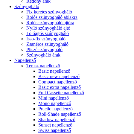
Redőny árak
Szúnyogháló
Fix keretes szúnyogháló
Rolós szúnyogháló ablakra
Rolós szúnyogháló ajtóra
Nyíló szúnyogháló ajtó
Tolóajtós szúnyogháló
Isso-fix szúnyogháló
Zsanéros szúnyogháló
Pliszé szúnyogháló
Szúnyogháló árak
Napellenző
Terasz napellenző
Basic napellenző
Basic new napellenző
Compact napellenző
Basic extra napellenző
Full Cassette napellenző
Mini napellenző
Mono napellenző
Practic napellenző
Roll-Shade napellenző
Shadow napellenző
Sunset napellenző
Swiss napellenző