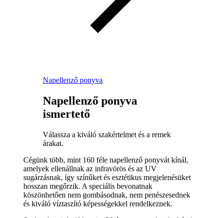
Napellenző ponyva
Napellenző ponyva
ismertető
Válassza a kiváló szakértelmet és a remek
árakat.
Cégünk több, mint 160 féle napellenző ponyvát kínál,
amelyek ellenállnak az infravörös és az UV
sugárzásnak, így színűket és esztétikus megjelenésüket
hosszan megőrzik. A speciális bevonatnak
köszönhetően nem gombásodnak, nem penészesednek
és kiváló víztaszító képességekkel rendelkeznek.