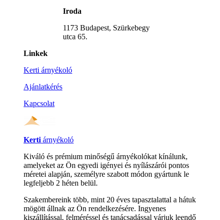
Iroda
1173 Budapest, Szürkebegy
utca 65.
Linkek
Kerti árnyékoló
Ajánlatkérés
Kapcsolat
Kerti
árnyékoló
Kiváló és prémium minőségű árnyékolókat kínálunk,
amelyeket az Ön egyedi igényei és nyílászárói pontos
méretei alapján, személyre szabott módon gyártunk le
legfeljebb 2 héten belül.
Szakembereink több, mint 20 éves tapasztalattal a hátuk
mögött állnak az Ön rendelkezésére. Ingyenes
kiszállítással, felméréssel és tanácsadással várjuk leendő