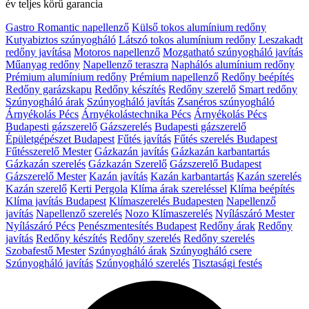
év teljes körű garancia
Gastro Romantic napellenző
Külső tokos alumínium redőny
Kutyabiztos szúnyogháló
Látszó tokos alumínium redőny
Leszakadt
redőny javítása
Motoros napellenző
Mozgatható szúnyogháló javítás
Műanyag redőny
Napellenző teraszra
Naphálós alumínium redőny
Prémium alumínium redőny
Prémium napellenző
Redőny beépítés
Redőny garázskapu
Redőny készítés
Redőny szerelő
Smart redőny
Szúnyogháló árak
Szúnyogháló javítás
Zsanéros szúnyogháló
Árnyékolás Pécs
Árnyékolástechnika Pécs
Árnyékolás Pécs
Budapesti gázszerelő
Gázszerelés
Budapesti gázszerelő
Épületgépészet Budapest
Fűtés javítás
Fűtés szerelés Budapest
Fűtésszerelő Mester
Gázkazán javítás
Gázkazán karbantartás
Gázkazán szerelés
Gázkazán Szerelő
Gázszerelő Budapest
Gázszerelő Mester
Kazán javítás
Kazán karbantartás
Kazán szerelés
Kazán szerelő
Kerti Pergola
Klíma árak szereléssel
Klíma beépítés
Klíma javítás Budapest
Klímaszerelés Budapesten
Napellenző
javítás
Napellenző szerelés
Nozo Klímaszerelés
Nyílászáró Mester
Nyílászáró Pécs
Penészmentesítés Budapest
Redőny árak
Redőny
javítás
Redőny készítés
Redőny szerelés
Redőny szerelés
Szobafestő Mester
Szúnyogháló árak
Szúnyogháló csere
Szúnyogháló javítás
Szúnyogháló szerelés
Tisztasági festés