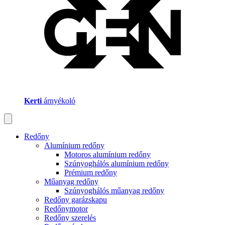
Kerti
árnyékoló
Redőny
Alumínium redőny
Motoros alumínium redőny
Szúnyoghálós alumínium redőny
Prémium redőny
Műanyag redőny
Szúnyoghálós műanyag redőny
Redőny garázskapu
Redőnymotor
Redőny szerelés