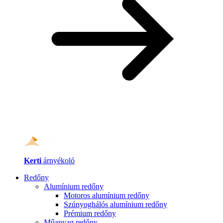
Kerti
árnyékoló
Redőny
Alumínium redőny
Motoros alumínium redőny
Szúnyoghálós alumínium redőny
Prémium redőny
Műanyag redőny