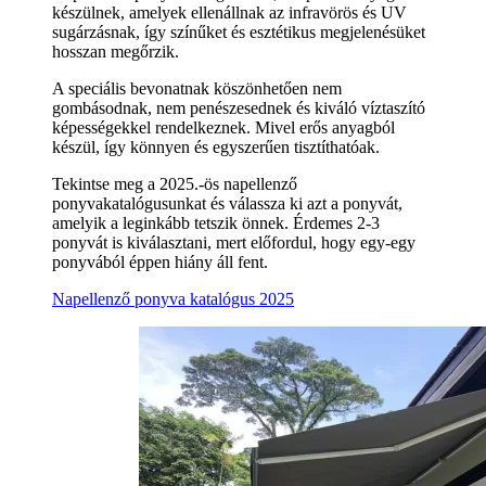
készülnek, amelyek ellenállnak az infravörös és UV
sugárzásnak, így színűket és esztétikus megjelenésüket
hosszan megőrzik.
A speciális bevonatnak köszönhetően nem
gombásodnak, nem penészesednek és kiváló víztaszító
képességekkel rendelkeznek. Mivel erős anyagból
készül, így könnyen és egyszerűen tisztíthatóak.
Tekintse meg a 2025.-ös napellenző
ponyvakatalógusunkat és válassza ki azt a ponyvát,
amelyik a leginkább tetszik önnek. Érdemes 2-3
ponyvát is kiválasztani, mert előfordul, hogy egy-egy
ponyvából éppen hiány áll fent.
Napellenző ponyva katalógus 2025