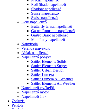
Practic napellenző
Roll-Shade napellenző
Shadow napellenző
Sunset napellenző
Swiss napellenző
Kerti napellenző
Butterfly terasz napellenző
Gastro Romantic napellenző
Gastro Basic napellenző
Mini Party napellenző
Napvitorla
Veranda árnyékoló
Ablak napellenző
Napellenző ponyva
Sattler Elements Solids
Sattler Elements Stripes
Sattler Urban Design
Sattler Lumera
Sattler Lumera All Weather
Sattler Elements All Weather
Napellenző érzékelők
Napellenző motor
Napellenző árak
Zsaluzia
Pergola