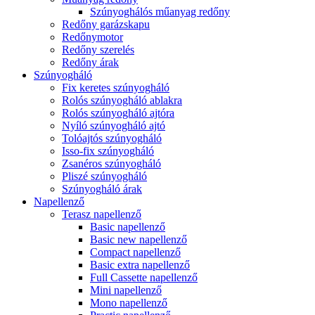
Szúnyoghálós műanyag redőny
Redőny garázskapu
Redőnymotor
Redőny szerelés
Redőny árak
Szúnyogháló
Fix keretes szúnyogháló
Rolós szúnyogháló ablakra
Rolós szúnyogháló ajtóra
Nyíló szúnyogháló ajtó
Tolóajtós szúnyogháló
Isso-fix szúnyogháló
Zsanéros szúnyogháló
Pliszé szúnyogháló
Szúnyogháló árak
Napellenző
Terasz napellenző
Basic napellenző
Basic new napellenző
Compact napellenző
Basic extra napellenző
Full Cassette napellenző
Mini napellenző
Mono napellenző