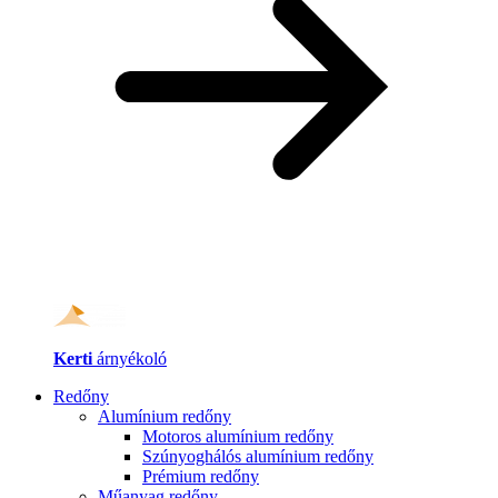
Kerti
árnyékoló
Redőny
Alumínium redőny
Motoros alumínium redőny
Szúnyoghálós alumínium redőny
Prémium redőny
Műanyag redőny