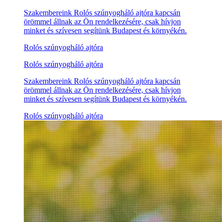
Szakembereink Rolós szúnyogháló ajtóra kapcsán
örömmel állnak az Ön rendelkezésére, csak hívjon
minket és szívesen segítünk Budapest és környékén.
Rolós szúnyogháló ajtóra
Rolós szúnyogháló ajtóra
Szakembereink Rolós szúnyogháló ajtóra kapcsán
örömmel állnak az Ön rendelkezésére, csak hívjon
minket és szívesen segítünk Budapest és környékén.
Rolós szúnyogháló ajtóra