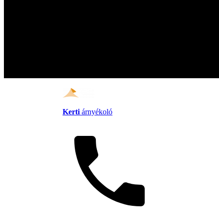
Kerti
árnyékoló