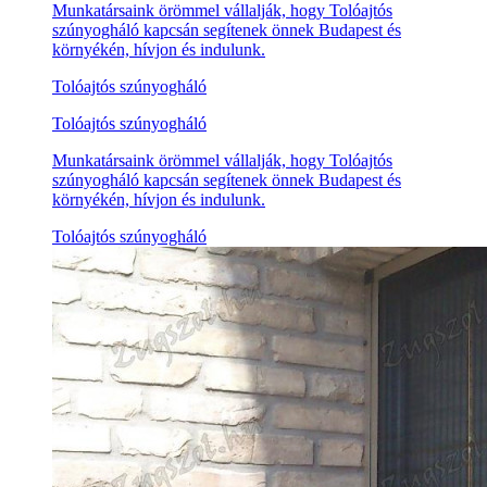
Munkatársaink örömmel vállalják, hogy Tolóajtós
szúnyogháló kapcsán segítenek önnek Budapest és
környékén, hívjon és indulunk.
Tolóajtós szúnyogháló
Tolóajtós szúnyogháló
Munkatársaink örömmel vállalják, hogy Tolóajtós
szúnyogháló kapcsán segítenek önnek Budapest és
környékén, hívjon és indulunk.
Tolóajtós szúnyogháló