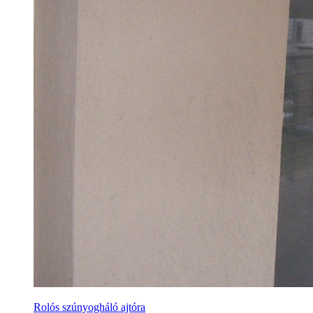
Rolós szúnyogháló ajtóra