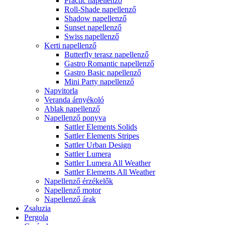
Practic napellenző
Roll-Shade napellenző
Shadow napellenző
Sunset napellenző
Swiss napellenző
Kerti napellenző
Butterfly terasz napellenző
Gastro Romantic napellenző
Gastro Basic napellenző
Mini Party napellenző
Napvitorla
Veranda árnyékoló
Ablak napellenző
Napellenző ponyva
Sattler Elements Solids
Sattler Elements Stripes
Sattler Urban Design
Sattler Lumera
Sattler Lumera All Weather
Sattler Elements All Weather
Napellenző érzékelők
Napellenző motor
Napellenző árak
Zsaluzia
Pergola