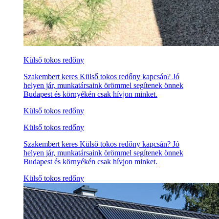
Külső tokos redőny
Szakembert keres Külső tokos redőny kapcsán? Jó
helyen jár, munkatársaink örömmel segítenek önnek
Budapest és környékén csak hívjon minket.
Külső tokos redőny
Külső tokos redőny
Szakembert keres Külső tokos redőny kapcsán? Jó
helyen jár, munkatársaink örömmel segítenek önnek
Budapest és környékén csak hívjon minket.
Külső tokos redőny