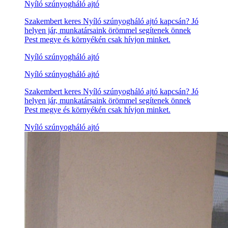
Nyíló szúnyogháló ajtó
Szakembert keres Nyíló szúnyogháló ajtó kapcsán? Jó
helyen jár, munkatársaink örömmel segítenek önnek
Pest megye és környékén csak hívjon minket.
Nyíló szúnyogháló ajtó
Nyíló szúnyogháló ajtó
Szakembert keres Nyíló szúnyogháló ajtó kapcsán? Jó
helyen jár, munkatársaink örömmel segítenek önnek
Pest megye és környékén csak hívjon minket.
Nyíló szúnyogháló ajtó