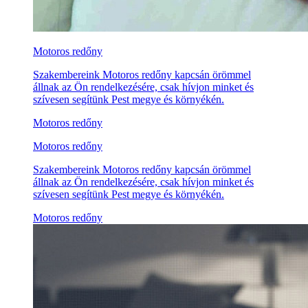
Motoros redőny
Szakembereink Motoros redőny kapcsán örömmel
állnak az Ön rendelkezésére, csak hívjon minket és
szívesen segítünk Pest megye és környékén.
Motoros redőny
Motoros redőny
Szakembereink Motoros redőny kapcsán örömmel
állnak az Ön rendelkezésére, csak hívjon minket és
szívesen segítünk Pest megye és környékén.
Motoros redőny