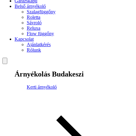
Garázskapu
Belső árnyékoló
Szalagfüggőny
Roletta
Sávroló
Reluxa
Flow függőny
Kapcsolat
Ajánlatkérés
Rólunk
Árnyékolás Budakeszi
Kerti árnyékoló