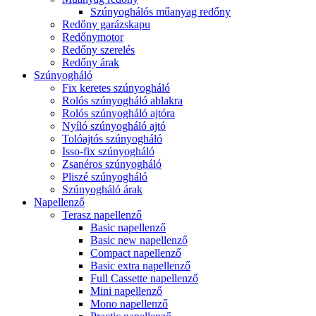
Szúnyoghálós műanyag redőny
Redőny garázskapu
Redőnymotor
Redőny szerelés
Redőny árak
Szúnyogháló
Fix keretes szúnyogháló
Rolós szúnyogháló ablakra
Rolós szúnyogháló ajtóra
Nyíló szúnyogháló ajtó
Tolóajtós szúnyogháló
Isso-fix szúnyogháló
Zsanéros szúnyogháló
Pliszé szúnyogháló
Szúnyogháló árak
Napellenző
Terasz napellenző
Basic napellenző
Basic new napellenző
Compact napellenző
Basic extra napellenző
Full Cassette napellenző
Mini napellenző
Mono napellenző