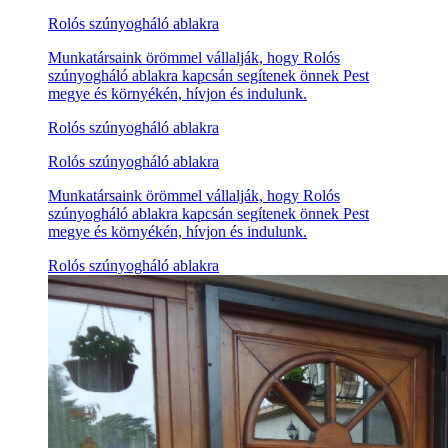
Rolós szúnyogháló ablakra
Munkatársaink örömmel vállalják, hogy Rolós
szúnyogháló ablakra kapcsán segítenek önnek Pest
megye és környékén, hívjon és indulunk.
Rolós szúnyogháló ablakra
Rolós szúnyogháló ablakra
Munkatársaink örömmel vállalják, hogy Rolós
szúnyogháló ablakra kapcsán segítenek önnek Pest
megye és környékén, hívjon és indulunk.
Rolós szúnyogháló ablakra