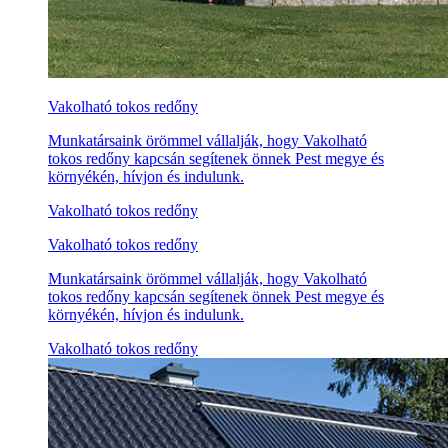
Vakolható tokos redőny
Munkatársaink örömmel vállalják, hogy Vakolható
tokos redőny kapcsán segítenek önnek Pest megye és
környékén, hívjon és indulunk.
Vakolható tokos redőny
Vakolható tokos redőny
Munkatársaink örömmel vállalják, hogy Vakolható
tokos redőny kapcsán segítenek önnek Pest megye és
környékén, hívjon és indulunk.
Vakolható tokos redőny