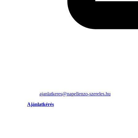
ajanlatkeres@napellenzo-szereles.hu
Ajánlatkérés