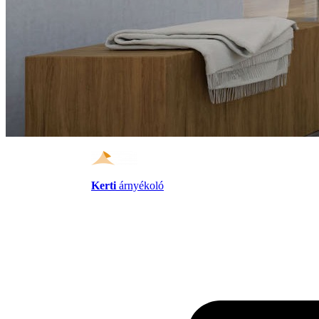
Kerti
árnyékoló