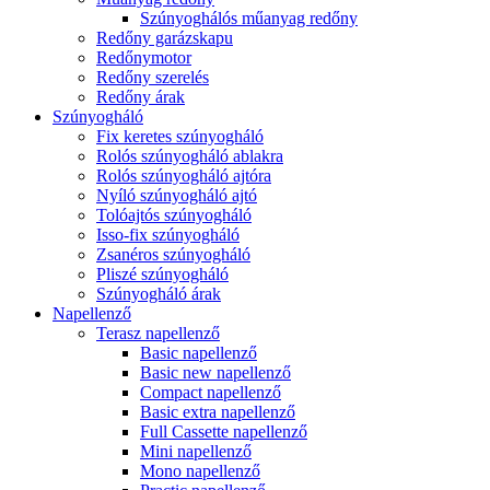
Szúnyoghálós műanyag redőny
Redőny garázskapu
Redőnymotor
Redőny szerelés
Redőny árak
Szúnyogháló
Fix keretes szúnyogháló
Rolós szúnyogháló ablakra
Rolós szúnyogháló ajtóra
Nyíló szúnyogháló ajtó
Tolóajtós szúnyogháló
Isso-fix szúnyogháló
Zsanéros szúnyogháló
Pliszé szúnyogháló
Szúnyogháló árak
Napellenző
Terasz napellenző
Basic napellenző
Basic new napellenző
Compact napellenző
Basic extra napellenző
Full Cassette napellenző
Mini napellenző
Mono napellenző