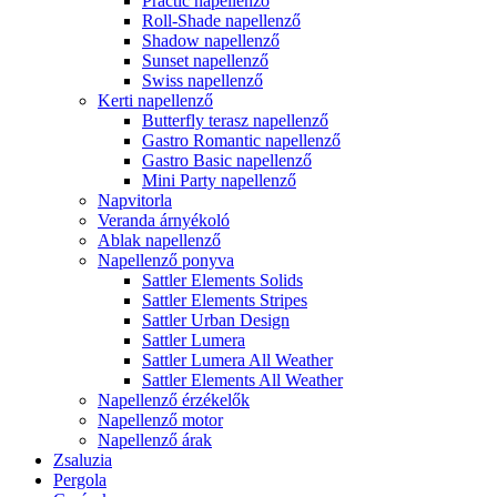
Practic napellenző
Roll-Shade napellenző
Shadow napellenző
Sunset napellenző
Swiss napellenző
Kerti napellenző
Butterfly terasz napellenző
Gastro Romantic napellenző
Gastro Basic napellenző
Mini Party napellenző
Napvitorla
Veranda árnyékoló
Ablak napellenző
Napellenző ponyva
Sattler Elements Solids
Sattler Elements Stripes
Sattler Urban Design
Sattler Lumera
Sattler Lumera All Weather
Sattler Elements All Weather
Napellenző érzékelők
Napellenző motor
Napellenző árak
Zsaluzia
Pergola