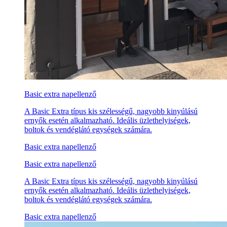
Basic extra napellenző
A Basic Extra típus kis szélességű, nagyobb kinyúlású
ernyők esetén alkalmazható. Ideális üzlethelyiségek,
boltok és vendéglátó egységek számára.
Basic extra napellenző
Basic extra napellenző
A Basic Extra típus kis szélességű, nagyobb kinyúlású
ernyők esetén alkalmazható. Ideális üzlethelyiségek,
boltok és vendéglátó egységek számára.
Basic extra napellenző