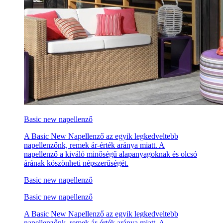
Basic new napellenző
A Basic New Napellenző az egyik legkedveltebb
napellenzőnk, remek ár-érték aránya miatt. A
napellenző a kiváló minőségű alapanyagoknak és olcsó
árának köszönheti népszerűségét.
Basic new napellenző
Basic new napellenző
A Basic New Napellenző az egyik legkedveltebb
napellenzőnk, remek ár-érték aránya miatt. A