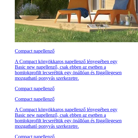
Compact napellenző
A Compact könyökkaros napellenző lényegében egy
Basic new napellenző, csak ebben az esetben a
homlokprofilt lecseréltük egy önállóan és függőlegesen
mozgatható ponyvás szerkezetre.
Compact napellenző
Compact napellenző
A Compact könyökkaros napellenző lényegében egy
Basic new napellenző, csak ebben az esetben a
homlokprofilt lecseréltük egy önállóan és függőlegesen
mozgatható ponyvás szerkezetre.
Compact napellenző