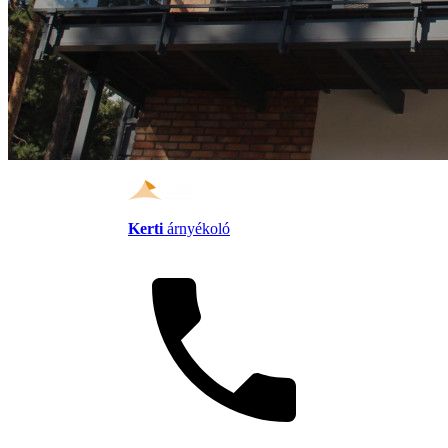
Kerti
árnyékoló