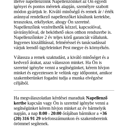
illetve napellenzőink Napellenzőinket az Ön egyedi
igényei és pontos méretek alapján, személyre szabott
módon gyártjuk le. Kiváló minőségű és remek ár / érték
aránnyal rendelkező napellenzőket kínálunk kertekbe,
teraszokra, erkélyekre, ahogy Ön szeretné.
Napellenzőink vezérelhetők kézzel, kapcsolóval,
távirányítóval, de beköthető okos otthon rendszerbe is.
Napellenzőinkre 2 év teljes körű garanciát vállalunk.
Ingyenes kiszállítással, felméréssel és tanácsadással
várjuk leendő ügyfeleinket Pest megye és környékén.
Válassza a remek szaktudást, a kiváló minőséget és a
kedvező árakat, azaz válasszon minket. Ha Ön is
szeretné igénybe venni a segítségünket, kérem hívjon
minket és egyeztessen le velünk egy időpontot, amikor
szakemberünket fogadni tudja a munka elvégzése
céljából.
Ha megválaszolatlan kérdései maradtak
Napellenző
kertbe
kapcsán vagy Ön is szeretné igénybe venni a
segítségünket kérem hívjon minket az év bármelyik
napján, a nap
8:00 - 20:00
órájában bármikor a
+36
(20) 316 91 29
telefonszámunkon és szakembereink
örömmel segítenek.