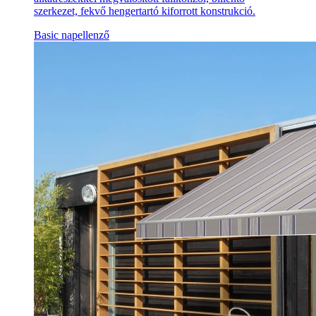
szerkezet, fekvő hengertartó kiforrott konstrukció.
Basic napellenző