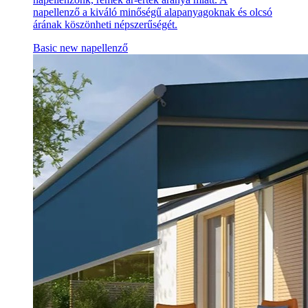
napellenző a kiváló minőségű alapanyagoknak és olcsó
árának köszönheti népszerűségét.
Basic new napellenző