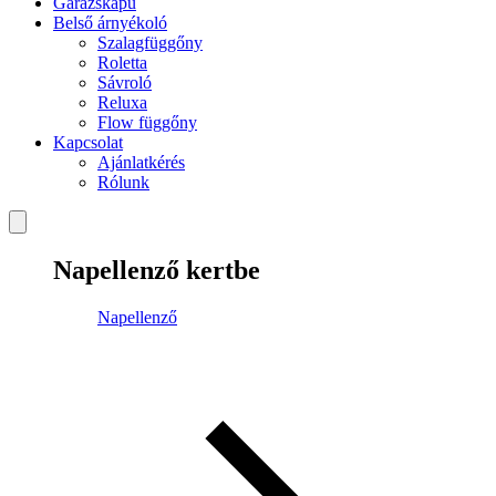
Garázskapu
Belső árnyékoló
Szalagfüggőny
Roletta
Sávroló
Reluxa
Flow függőny
Kapcsolat
Ajánlatkérés
Rólunk
Napellenző kertbe
Napellenző