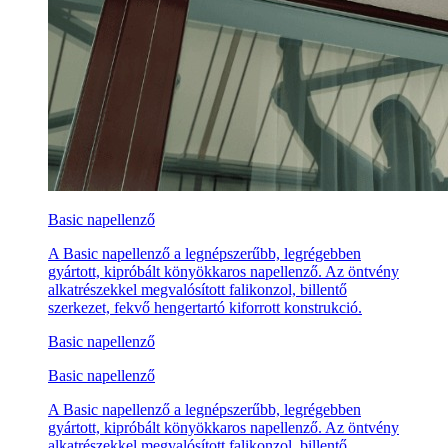
Basic napellenző
A Basic napellenző a legnépszerűbb, legrégebben
gyártott, kipróbált könyökkaros napellenző. Az öntvény
alkatrészekkel megvalósított falikonzol, billentő
szerkezet, fekvő hengertartó kiforrott konstrukció.
Basic napellenző
Basic napellenző
A Basic napellenző a legnépszerűbb, legrégebben
gyártott, kipróbált könyökkaros napellenző. Az öntvény
alkatrészekkel megvalósított falikonzol, billentő