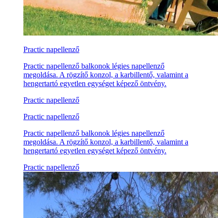
Practic napellenző
Practic napellenző balkonok légies napellenző
megoldása. A rögzítő konzol, a karbillentő, valamint a
hengertartó egyetlen egységet képező öntvény.
Practic napellenző
Practic napellenző
Practic napellenző balkonok légies napellenző
megoldása. A rögzítő konzol, a karbillentő, valamint a
hengertartó egyetlen egységet képező öntvény.
Practic napellenző