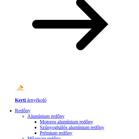
Kerti
árnyékoló
Redőny
Alumínium redőny
Motoros alumínium redőny
Szúnyoghálós alumínium redőny
Prémium redőny
Műanyag redőny