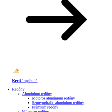
Kerti
árnyékoló
Redőny
Alumínium redőny
Motoros alumínium redőny
Szúnyoghálós alumínium redőny
Prémium redőny
Műanyag redőny