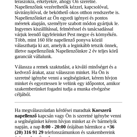
teraszokra, erkélyekre, ahogy Ön szeretné.
Napellenzőink vezérelhetők kézzel, kapcsolóval,
távirányítóval, de beköthető okos otthon rendszerbe is.
Napellenzőinket az Ön egyedi igényei és pontos
méretek alapján, személyre szabott módon gyártjuk le.
Ingyenes kiszállítással, felméréssel és tanácsadással
várjuk leendő ügyfeleinket Pest megye és környékén.
Több, mint 160 féle napellenző ponyva közül
választhatja ki azt, amelyik a leginkább tetszik önnek,
illetve napellenzőink Napellenzőinkre 2 év teljes körű
garanciát vállalunk.
Válassza a remek szaktudást, a kiváló minőséget és a
kedvező árakat, azaz válasszon minket. Ha Ön is
szeretné igénybe venni a segítségünket, kérem hívjon
minket és egyeztessen le velünk egy időpontot, amikor
szakemberünket fogadni tudja a munka elvégzése
céljából.
Ha megválaszolatlan kérdései maradtak
Korszerű
napellenző
kapcsán vagy Ön is szeretné igénybe venni
a segítségünket kérem hívjon minket az év bármelyik
napján, a nap
8:00 - 20:00
órájában bármikor a
+36
(20) 316 91 29
telefonszámunkon és szakembereink