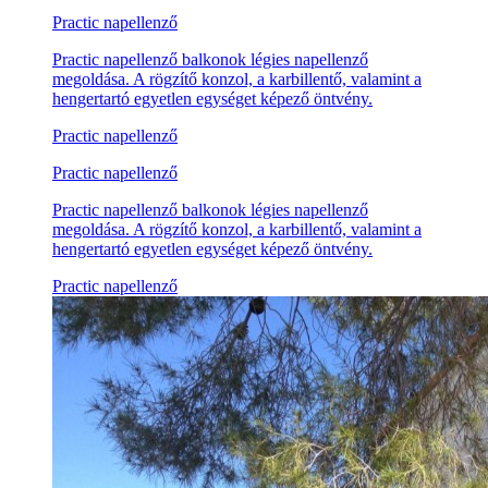
Practic napellenző
Practic napellenző balkonok légies napellenző
megoldása. A rögzítő konzol, a karbillentő, valamint a
hengertartó egyetlen egységet képező öntvény.
Practic napellenző
Practic napellenző
Practic napellenző balkonok légies napellenző
megoldása. A rögzítő konzol, a karbillentő, valamint a
hengertartó egyetlen egységet képező öntvény.
Practic napellenző