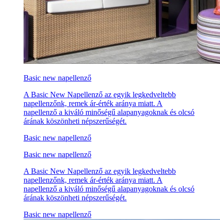
Basic new napellenző
A Basic New Napellenző az egyik legkedveltebb
napellenzőnk, remek ár-érték aránya miatt. A
napellenző a kiváló minőségű alapanyagoknak és olcsó
árának köszönheti népszerűségét.
Basic new napellenző
Basic new napellenző
A Basic New Napellenző az egyik legkedveltebb
napellenzőnk, remek ár-érték aránya miatt. A
napellenző a kiváló minőségű alapanyagoknak és olcsó
árának köszönheti népszerűségét.
Basic new napellenző