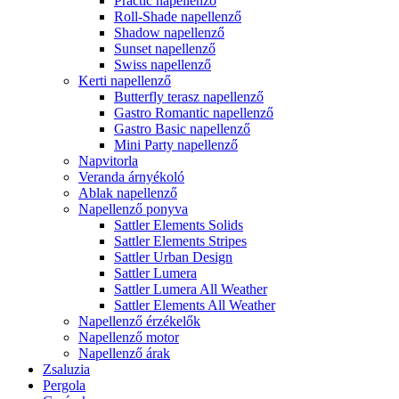
Practic napellenző
Roll-Shade napellenző
Shadow napellenző
Sunset napellenző
Swiss napellenző
Kerti napellenző
Butterfly terasz napellenző
Gastro Romantic napellenző
Gastro Basic napellenző
Mini Party napellenző
Napvitorla
Veranda árnyékoló
Ablak napellenző
Napellenző ponyva
Sattler Elements Solids
Sattler Elements Stripes
Sattler Urban Design
Sattler Lumera
Sattler Lumera All Weather
Sattler Elements All Weather
Napellenző érzékelők
Napellenző motor
Napellenző árak
Zsaluzia
Pergola