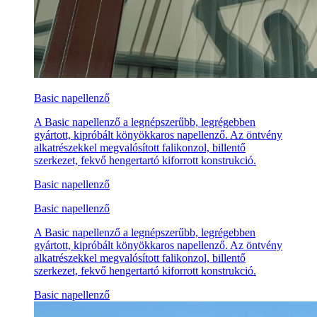
Basic napellenző
A Basic napellenző a legnépszerűbb, legrégebben
gyártott, kipróbált könyökkaros napellenző. Az öntvény
alkatrészekkel megvalósított falikonzol, billentő
szerkezet, fekvő hengertartó kiforrott konstrukció.
Basic napellenző
Basic napellenző
A Basic napellenző a legnépszerűbb, legrégebben
gyártott, kipróbált könyökkaros napellenző. Az öntvény
alkatrészekkel megvalósított falikonzol, billentő
szerkezet, fekvő hengertartó kiforrott konstrukció.
Basic napellenző