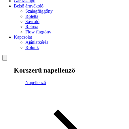
Garázskapu
Belső árnyékoló
Szalagfüggőny
Roletta
Sávroló
Reluxa
Flow függőny
Kapcsolat
Ajánlatkérés
Rólunk
Korszerű napellenző
Napellenző