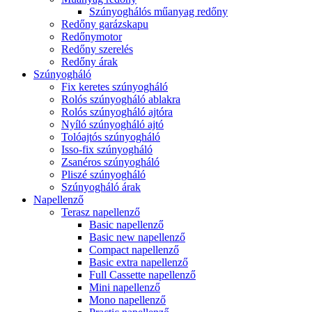
Szúnyoghálós műanyag redőny
Redőny garázskapu
Redőnymotor
Redőny szerelés
Redőny árak
Szúnyogháló
Fix keretes szúnyogháló
Rolós szúnyogháló ablakra
Rolós szúnyogháló ajtóra
Nyíló szúnyogháló ajtó
Tolóajtós szúnyogháló
Isso-fix szúnyogháló
Zsanéros szúnyogháló
Pliszé szúnyogháló
Szúnyogháló árak
Napellenző
Terasz napellenző
Basic napellenző
Basic new napellenző
Compact napellenző
Basic extra napellenző
Full Cassette napellenző
Mini napellenző
Mono napellenző