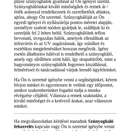
plizsé szúnyoghálók gyártását az Ön igényei szerint.
Szúnyoghálóinkat kiváló minőségűek és remek ár /
érték aránnyal rendelkeznek és szerelhetőek ablakra,
ajtóra, ahogy Ön szeretné. Szúnyoghálóját az Ön
egyedi igényei és nyílászárója pontos méretei alapján,
személyre szabott módon gyártjuk le, szállítjuk ki és
szereljük fel 2 héten belül. Szúnyoghálóink teflon
bevonatú, üvegszálas hálók, amelyek ellenállnak az
infravörös és az UV sugárzásnak, így színűket és
esztétikus megjelenésüket hosszan megőrzik. Igény
esetén állatbiztos hálóval is rendelhető a szúnyogháló,
amely egy sűrűbben szött háló, így strapabíróbb, mint a
hagyományos szúnyoghálók Ingyenes kiszállással,
felméréssel és tanácsadással várjuk leendő ügyfeleinket.
Ha Ön is szeretné igénybe venni a segítségünket, kérem
hívjon minket és egyeztessen le velünk egy időpontot,
amikor szakemberünket fogadni tudja a munka
elvégzése céljából. Válassza a remek szaktudást, a
kiváló minőséget és a kedvező árakat, azaz válasszon
minket.
Ha megválaszolatlan kérdései maradtak
Szúnyogháló
felszerelés
kapcsán vagy Ön is szeretné igénybe venni