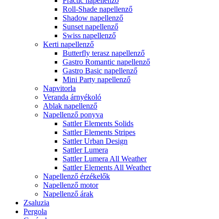
Practic napellenző
Roll-Shade napellenző
Shadow napellenző
Sunset napellenző
Swiss napellenző
Kerti napellenző
Butterfly terasz napellenző
Gastro Romantic napellenző
Gastro Basic napellenző
Mini Party napellenző
Napvitorla
Veranda árnyékoló
Ablak napellenző
Napellenző ponyva
Sattler Elements Solids
Sattler Elements Stripes
Sattler Urban Design
Sattler Lumera
Sattler Lumera All Weather
Sattler Elements All Weather
Napellenző érzékelők
Napellenző motor
Napellenző árak
Zsaluzia
Pergola