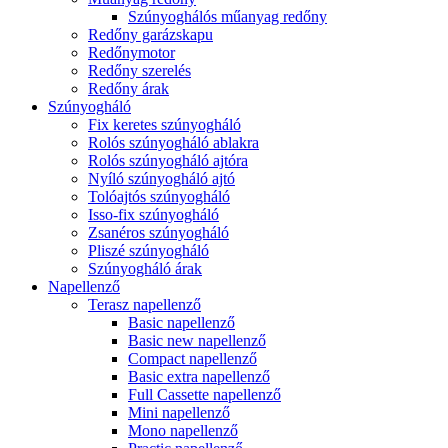
Szúnyoghálós műanyag redőny
Redőny garázskapu
Redőnymotor
Redőny szerelés
Redőny árak
Szúnyogháló
Fix keretes szúnyogháló
Rolós szúnyogháló ablakra
Rolós szúnyogháló ajtóra
Nyíló szúnyogháló ajtó
Tolóajtós szúnyogháló
Isso-fix szúnyogháló
Zsanéros szúnyogháló
Pliszé szúnyogháló
Szúnyogháló árak
Napellenző
Terasz napellenző
Basic napellenző
Basic new napellenző
Compact napellenző
Basic extra napellenző
Full Cassette napellenző
Mini napellenző
Mono napellenző