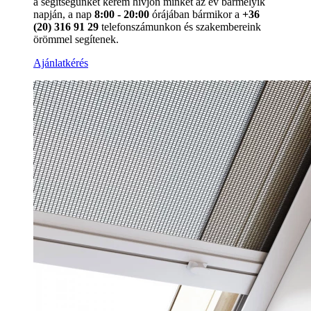
a segítségünket kérem hívjon minket az év bármelyik
napján, a nap
8:00 - 20:00
órájában bármikor a
+36
(20) 316 91 29
telefonszámunkon és szakembereink
örömmel segítenek.
Ajánlatkérés