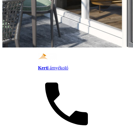
Kerti
árnyékoló