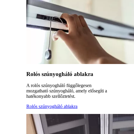
Rolós szúnyogháló ablakra
A rolós szúnyogháló függőlegesen
mozgatható szúnyogháló, amely elősegíti a
hatékonyabb szellőztetést.
Rolós szúnyogháló ablakra