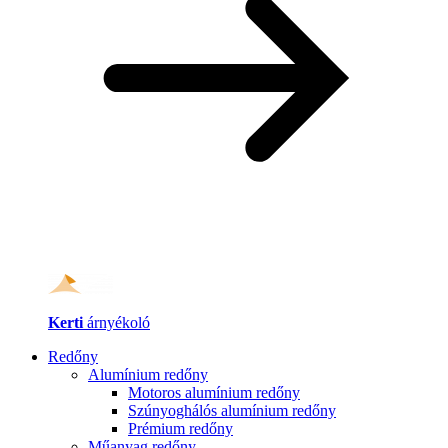
Kerti
árnyékoló
Redőny
Alumínium redőny
Motoros alumínium redőny
Szúnyoghálós alumínium redőny
Prémium redőny
Műanyag redőny