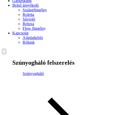
Garázskapu
Belső árnyékoló
Szalagfüggőny
Roletta
Sávroló
Reluxa
Flow függőny
Kapcsolat
Ajánlatkérés
Rólunk
Szúnyogháló felszerelés
Szúnyogháló