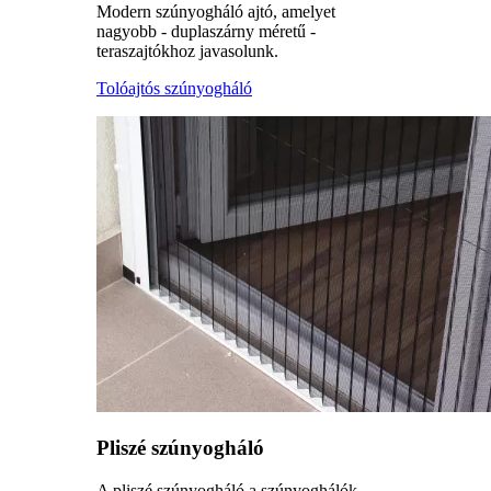
Modern szúnyogháló ajtó, amelyet
nagyobb - duplaszárny méretű -
teraszajtókhoz javasolunk.
Tolóajtós szúnyogháló
Pliszé szúnyogháló
A pliszé szúnyogháló a szúnyoghálók