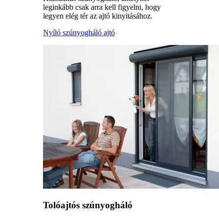
leginkább csak arra kell figyelni, hogy
legyen elég tér az ajtó kinyitásához.
Nyíló szúnyogháló ajtó
Tolóajtós szúnyogháló