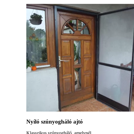
Nyíló szúnyogháló ajtó
Klasszikus szúnyogháló, amelynél