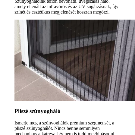
Szúnyoghálóink teflon bevonatú, üvegszálas háló,
amely ellenáll az infravörös és az UV sugárzásnak, így
színét és esztétikus megjelenését hosszan megőrzi.
Pliszé szúnyogháló
Ismerje meg a szúnyoghálók prémium szegmensét, a
pliszé szúnyoghálót. Nincs benne semmilyen
mechanikus alkatrész, így nem is tudd meghibásodni