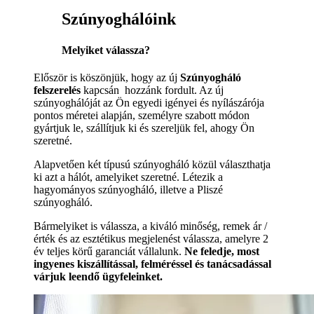
Szúnyoghálóink
Melyiket válassza?
Először is köszönjük, hogy az új
Szúnyogháló
felszerelés
kapcsán hozzánk fordult. Az új
szúnyoghálóját az Ön egyedi igényei és nyílászárója
pontos méretei alapján, személyre szabott módon
gyártjuk le, szállítjuk ki és szereljük fel, ahogy Ön
szeretné.
Alapvetően két típusú szúnyogháló közül választhatja
ki azt a hálót, amelyiket szeretné. Létezik a
hagyományos szúnyogháló, illetve a Pliszé
szúnyogháló.
Bármelyiket is válassza, a kiváló minőség, remek ár /
érték és az esztétikus megjelenést válassza, amelyre 2
év teljes körű garanciát vállalunk.
Ne feledje, most
ingyenes kiszállítással, felméréssel és tanácsadással
várjuk leendő ügyfeleinket.