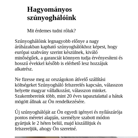
Hagyományos
szúnyoghálóink
Mit érdemes tudni róluk?
Szúnyoghálóink legnagyobb előnye a nagy
árúházakban kapható szúnyoghálókhoz képest, hogy
európai szabvány szerint készülnek, kiváló
minőségűek, a garanciát könnyen tudja érvényesíteni és
hosszú évekkel később is elérhető lesz hozzájuk
alkatrész.
Ne fizesse meg az országokon átívelő szállítási
költségeket Szúnyogháló felszerelés kapcsán, válasszon
helyette magyar vállalkozást, válasszon minket.
Szakembereink több, mint 20 éves tapasztalattal a hátuk
mögött állnak az Ön rendelkezésére.
Új szúnyoghálóját az Ön egyedi igényei és nyílászárója
pontos méretei alapján, személyre szabott módon
gyártjuk le 2 héten belül, majd kiszállítjuk és
felszereljük, ahogy Ön szeretné.