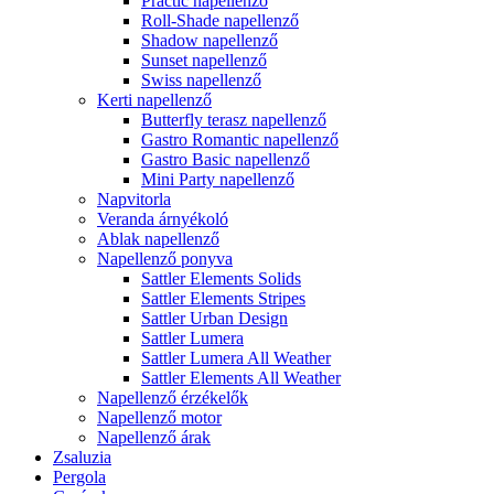
Practic napellenző
Roll-Shade napellenző
Shadow napellenző
Sunset napellenző
Swiss napellenző
Kerti napellenző
Butterfly terasz napellenző
Gastro Romantic napellenző
Gastro Basic napellenző
Mini Party napellenző
Napvitorla
Veranda árnyékoló
Ablak napellenző
Napellenző ponyva
Sattler Elements Solids
Sattler Elements Stripes
Sattler Urban Design
Sattler Lumera
Sattler Lumera All Weather
Sattler Elements All Weather
Napellenző érzékelők
Napellenző motor
Napellenző árak
Zsaluzia
Pergola