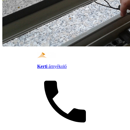
Kerti
árnyékoló