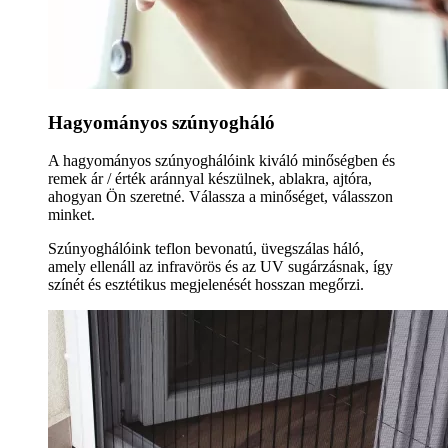
Hagyományos szúnyogháló
A hagyományos szúnyoghálóink kiváló minőségben és
remek ár / érték aránnyal készülnek, ablakra, ajtóra,
ahogyan Ön szeretné. Válassza a minőséget, válasszon
minket.
Szúnyoghálóink teflon bevonatú, üvegszálas háló,
amely ellenáll az infravörös és az UV sugárzásnak, így
színét és esztétikus megjelenését hosszan megőrzi.