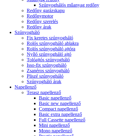
Szúnyoghálós műanyag redőny
Redőny garázskapu
Redőnymotor
Redőny szerelés
Redőny árak
Szúnyogháló
Fix keretes szúnyogháló
Rolós szúnyogháló ablakra
Rolós szúnyogháló ajtóra
Nyíló szúnyogháló ajtó
Tolóajtós szúnyogháló
Isso-fix szúnyogháló
Zsanéros szúnyogháló
Pliszé szúnyogháló
Szúnyogháló árak
Napellenző
Terasz napellenző
Basic napellenző
Basic new napellenző
Compact napellenző
Basic extra napellenző
Full Cassette napellenző
Mini napellenző
Mono napellenző