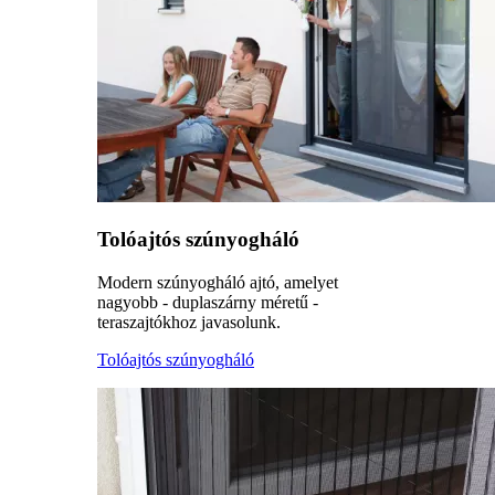
Tolóajtós szúnyogháló
Modern szúnyogháló ajtó, amelyet
nagyobb - duplaszárny méretű -
teraszajtókhoz javasolunk.
Tolóajtós szúnyogháló