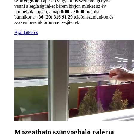
szúnyogháló
kapcsán vagy Ön is szeretné igénybe
venni a segítségünket kérem hívjon minket az év
bármelyik napján, a nap
8:00 - 20:00
órájában
bármikor a
+36 (20) 316 91 29
telefonszámunkon és
szakembereink örömmel segítenek.
Ajánlatkérés
Mozgatható szúnyogháló galéria