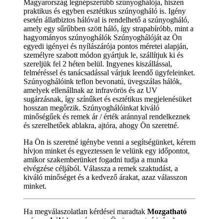
Magyarország legnépszerűbb szúnyoghálója, hiszen
praktikus és egyben esztétikus szúnyogháló is. Igény
esetén állatbiztos hálóval is rendelhető a szúnyogháló,
amely egy sűrűbben szött háló, így strapabíróbb, mint a
hagyományos szúnyoghálók Szúnyoghálóját az Ön
egyedi igényei és nyílászárója pontos méretei alapján,
személyre szabott módon gyártjuk le, szállítjuk ki és
szereljük fel 2 héten belül. Ingyenes kiszállással,
felméréssel és tanácsadással várjuk leendő ügyfeleinket.
Szúnyoghálóink teflon bevonatú, üvegszálas hálók,
amelyek ellenállnak az infravörös és az UV
sugárzásnak, így színűket és esztétikus megjelenésüket
hosszan megőrzik. Szúnyoghálóinkat kiváló
minőségűek és remek ár / érték aránnyal rendelkeznek
és szerelhetőek ablakra, ajtóra, ahogy Ön szeretné.
Ha Ön is szeretné igénybe venni a segítségünket, kérem
hívjon minket és egyeztessen le velünk egy időpontot,
amikor szakemberünket fogadni tudja a munka
elvégzése céljából. Válassza a remek szaktudást, a
kiváló minőséget és a kedvező árakat, azaz válasszon
minket.
Ha megválaszolatlan kérdései maradtak
Mozgatható