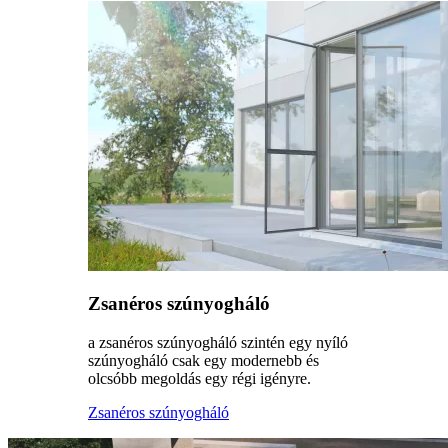
Zsanéros szúnyogháló
a zsanéros szúnyogháló szintén egy nyíló
szúnyogháló csak egy modernebb és
olcsóbb megoldás egy régi igényre.
Zsanéros szúnyogháló