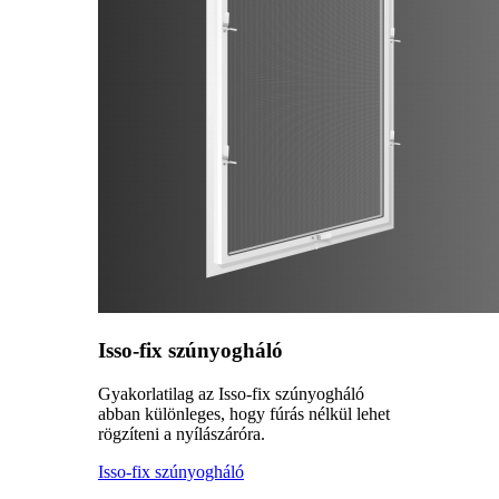
Isso-fix szúnyogháló
Gyakorlatilag az Isso-fix szúnyogháló
abban különleges, hogy fúrás nélkül lehet
rögzíteni a nyílászáróra.
Isso-fix szúnyogháló