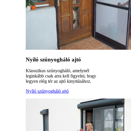
Nyíló szúnyogháló ajtó
Klasszikus szúnyogháló, amelynél
leginkább csak arra kell figyelni, hogy
legyen elég tér az ajtó kinyitásához.
Nyíló szúnyogháló ajtó