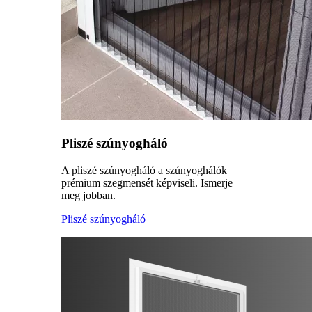
Pliszé szúnyogháló
A pliszé szúnyogháló a szúnyoghálók
prémium szegmensét képviseli. Ismerje
meg jobban.
Pliszé szúnyogháló