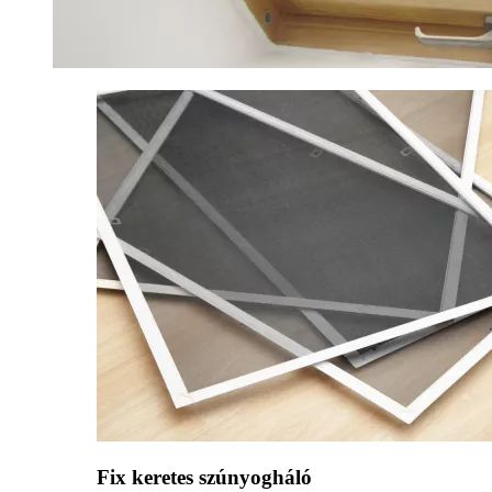
Fix keretes szúnyogháló