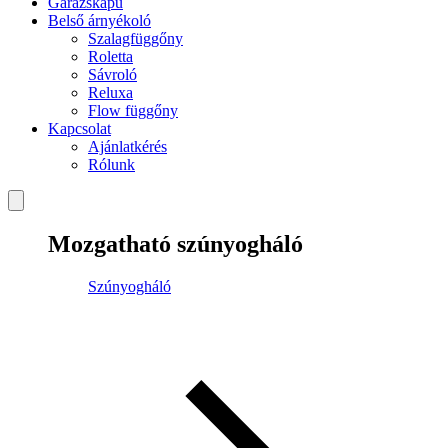
Garázskapu
Belső árnyékoló
Szalagfüggőny
Roletta
Sávroló
Reluxa
Flow függőny
Kapcsolat
Ajánlatkérés
Rólunk
Mozgatható szúnyogháló
Szúnyogháló