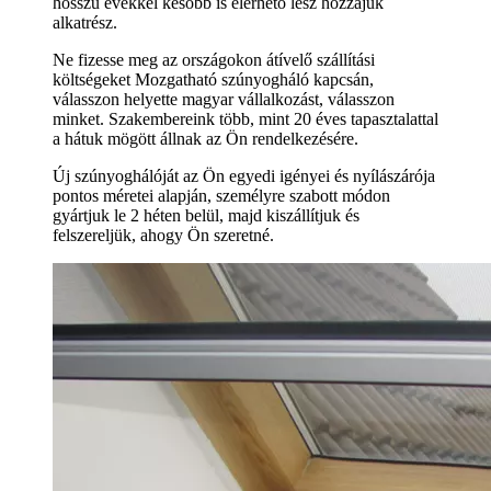
hosszú évekkel később is elérhető lesz hozzájuk
alkatrész.
Ne fizesse meg az országokon átívelő szállítási
költségeket Mozgatható szúnyogháló kapcsán,
válasszon helyette magyar vállalkozást, válasszon
minket. Szakembereink több, mint 20 éves tapasztalattal
a hátuk mögött állnak az Ön rendelkezésére.
Új szúnyoghálóját az Ön egyedi igényei és nyílászárója
pontos méretei alapján, személyre szabott módon
gyártjuk le 2 héten belül, majd kiszállítjuk és
felszereljük, ahogy Ön szeretné.