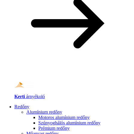
Kerti
árnyékoló
Redőny
Alumínium redőny
Motoros alumínium redőny
Szúnyoghálós alumínium redőny
Prémium redőny
Műanyag redőny