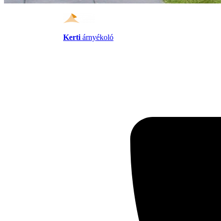
Kerti
árnyékoló