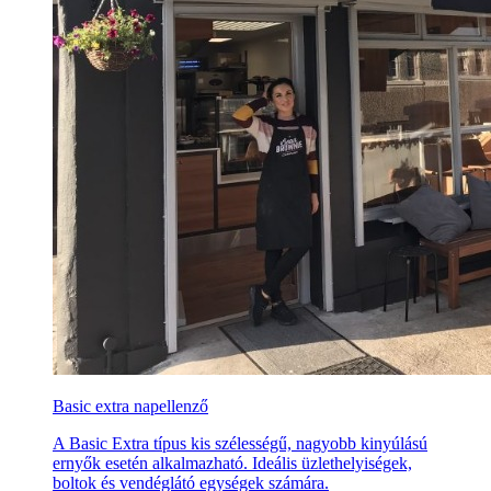
Basic extra napellenző
A Basic Extra típus kis szélességű, nagyobb kinyúlású
ernyők esetén alkalmazható. Ideális üzlethelyiségek,
boltok és vendéglátó egységek számára.