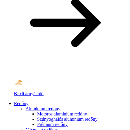
Kerti
árnyékoló
Redőny
Alumínium redőny
Motoros alumínium redőny
Szúnyoghálós alumínium redőny
Prémium redőny
Műanyag redőny