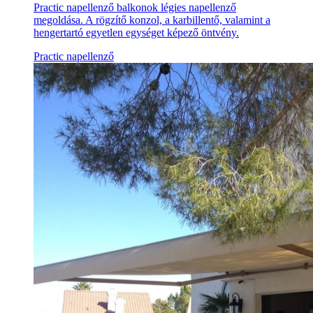
Practic napellenző balkonok légies napellenző
megoldása. A rögzítő konzol, a karbillentő, valamint a
hengertartó egyetlen egységet képező öntvény.
Practic napellenző