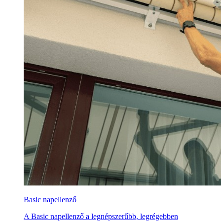
Basic napellenző
A Basic napellenző a legnépszerűbb, legrégebben