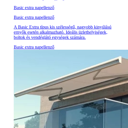
Basic extra napellenző
Basic extra napellenző
A Basic Extra típus kis szélességű, nagyobb kinyúlású
ernyők esetén alkalmazható. Ideális üzlethelyiségek,
boltok és vendéglátó egységek számára.
Basic extra napellenző