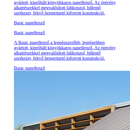
gyártott, kipróbált könyökkaros napellenző. Az öntvény
alkatrészekkel megvalósított falikonzol, billentő
szerkezet, fekvő hengertartó kiforrott konstrukció.
Basic napellenző
Basic napellenző
A Basic napellenző a legnépszerűbb, legrégebben
gyártott, kipróbált könyökkaros napellenző. Az öntvény
alkatrészekkel megvalósított falikonzol, billentő
szerkezet, fekvő hengertartó kiforrott konstrukció.
Basic napellenző