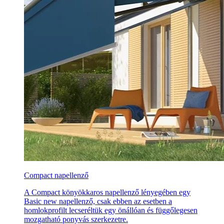
Compact napellenző
A Compact könyökkaros napellenző lényegében egy
Basic new napellenző, csak ebben az esetben a
homlokprofilt lecseréltük egy önállóan és függőlegesen
mozgatható ponyvás szerkezetre.