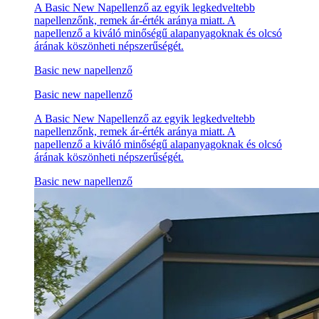
A Basic New Napellenző az egyik legkedveltebb
napellenzőnk, remek ár-érték aránya miatt. A
napellenző a kiváló minőségű alapanyagoknak és olcsó
árának köszönheti népszerűségét.
Basic new napellenző
Basic new napellenző
A Basic New Napellenző az egyik legkedveltebb
napellenzőnk, remek ár-érték aránya miatt. A
napellenző a kiváló minőségű alapanyagoknak és olcsó
árának köszönheti népszerűségét.
Basic new napellenző