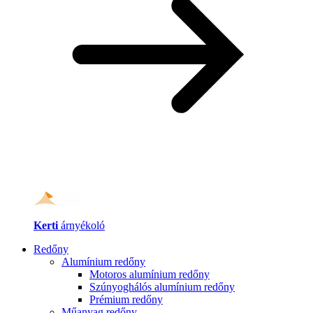
Kerti
árnyékoló
Redőny
Alumínium redőny
Motoros alumínium redőny
Szúnyoghálós alumínium redőny
Prémium redőny
Műanyag redőny