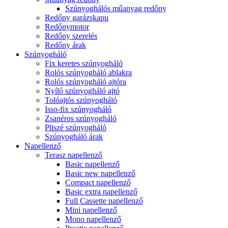
Szúnyoghálós műanyag redőny
Redőny garázskapu
Redőnymotor
Redőny szerelés
Redőny árak
Szúnyogháló
Fix keretes szúnyogháló
Rolós szúnyogháló ablakra
Rolós szúnyogháló ajtóra
Nyíló szúnyogháló ajtó
Tolóajtós szúnyogháló
Isso-fix szúnyogháló
Zsanéros szúnyogháló
Pliszé szúnyogháló
Szúnyogháló árak
Napellenző
Terasz napellenző
Basic napellenző
Basic new napellenző
Compact napellenző
Basic extra napellenző
Full Cassette napellenző
Mini napellenző
Mono napellenző