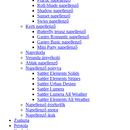
Practic napellenző
Roll-Shade napellenző
Shadow napellenző
Sunset napellenző
Swiss napellenző
Kerti napellenző
Butterfly terasz napellenző
Gastro Romantic napellenző
Gastro Basic napellenző
Mini Party napellenző
Napvitorla
Veranda árnyékoló
Ablak napellenző
Napellenző ponyva
Sattler Elements Solids
Sattler Elements Stripes
Sattler Urban Design
Sattler Lumera
Sattler Lumera All Weather
Sattler Elements All Weather
Napellenző érzékelők
Napellenző motor
Napellenző árak
Zsaluzia
Pergola