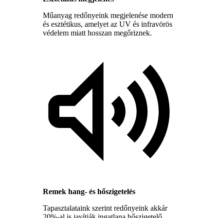
Műanyag redőnyeink megjelenése modern
és esztétikus, amelyet az UV és infravörös
védelem miatt hosszan megőriznek.
Remek hang- és hőszigetelés
Tapasztalataink szerint redőnyeink akkár
20%-al is javítják ingatlana hőszigetelő