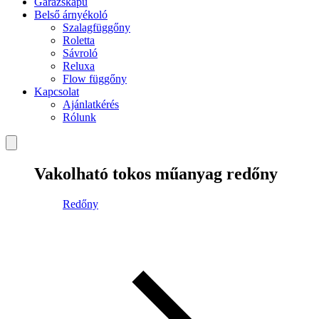
Garázskapu
Belső árnyékoló
Szalagfüggőny
Roletta
Sávroló
Reluxa
Flow függőny
Kapcsolat
Ajánlatkérés
Rólunk
Vakolható tokos műanyag redőny
Redőny