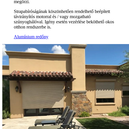
megőrzi.
Strapabíróságának köszönhetően rendelhető beépített
távirányítós motorral és / vagy mozgatható
szúnyoghálóval. Igény esetén vezérlése beköthető okos
otthon rendszerbe is.
Alumínium redőny