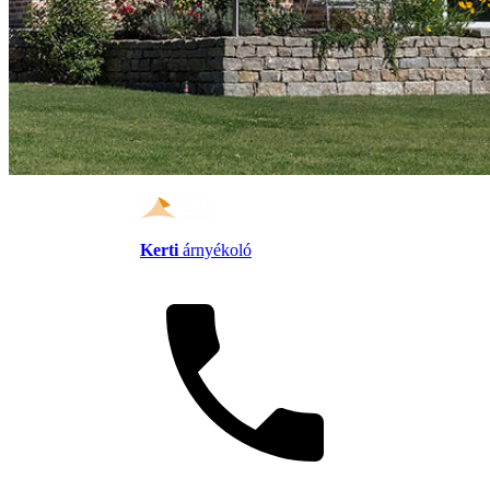
Kerti
árnyékoló