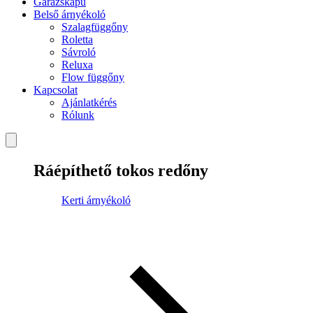
Garázskapu
Belső árnyékoló
Szalagfüggőny
Roletta
Sávroló
Reluxa
Flow függőny
Kapcsolat
Ajánlatkérés
Rólunk
Ráépíthető tokos redőny
Kerti árnyékoló