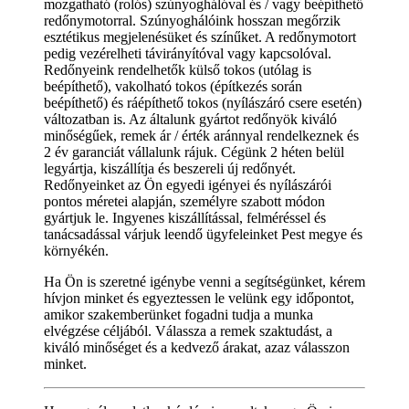
mozgatható (rolós) szúnyoghálóval és / vagy beépíthető
redőnymotorral. Szúnyoghálóink hosszan megőrzik
esztétikus megjelenésüket és színűket. A redőnymotort
pedig vezérelheti távirányítóval vagy kapcsolóval.
Redőnyeink rendelhetők külső tokos (utólag is
beépíthető), vakolható tokos (építkezés során
beépíthető) és ráépíthető tokos (nyílászáró csere esetén)
változatban is. Az általunk gyártot redőnyök kiváló
minőségűek, remek ár / érték aránnyal rendelkeznek és
2 év garanciát vállalunk rájuk. Cégünk 2 héten belül
legyártja, kiszállítja és beszereli új redőnyét.
Redőnyeinket az Ön egyedi igényei és nyílászárói
pontos méretei alapján, személyre szabott módon
gyártjuk le. Ingyenes kiszállítással, felméréssel és
tanácsadással várjuk leendő ügyfeleinket Pest megye és
környékén.
Ha Ön is szeretné igénybe venni a segítségünket, kérem
hívjon minket és egyeztessen le velünk egy időpontot,
amikor szakemberünket fogadni tudja a munka
elvégzése céljából. Válassza a remek szaktudást, a
kiváló minőséget és a kedvező árakat, azaz válasszon
minket.