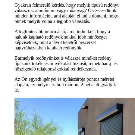
Gyakran felmerülő kérdés, hogy melyik típusú redőnyt
válasszuk: alumínium vagy műanyag? Összeszedtünk
minden információt, ami alapján el tudja dönteni, hogy
önnek melyik volna a legjobb választás.
A legfontosabb információ, amit tudni kell, hogy a
nálunk kapható redőnyök sokkal jobb minőséget
képviselnek, mint a távol keletről beszerzet
nagyrúházakban kapható redőnyök.
Bármelyik redőnyünket is válassza mindkét redőny
típusunk tökéletes árnyékolást biztosít, remek hang- és
hőszigetelő tulajdonságokkal rendelkeznek.
Az Ön egyedi igényei és nyílászárója pontos méretei
alapján, személyre szabott módon, 2 hét alatt gyártjuk
le.