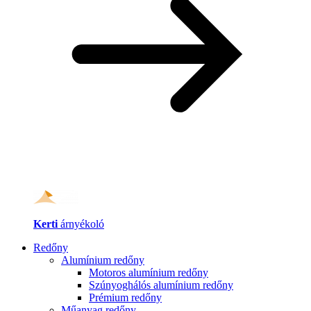
Kerti
árnyékoló
Redőny
Alumínium redőny
Motoros alumínium redőny
Szúnyoghálós alumínium redőny
Prémium redőny
Műanyag redőny