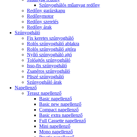
Szúnyoghálós műanyag redőny
Redőny garázskapu
Redőnymotor
Redőny szerelés
Redőny árak
Szúnyogháló
Fix keretes szúnyogháló
Rolós szúnyogháló ablakra
Rolós szúnyogháló ajtóra
Nyíló szúnyogháló ajtó
Tolóajtós szúnyogháló
Isso-fix szúnyogháló
Zsanéros szúnyogháló
Pliszé szúnyogháló
Szúnyogháló árak
Napellenző
Terasz napellenző
Basic napellenző
Basic new napellenző
Compact napellenző
Basic extra napellenző
Full Cassette napellenző
Mini napellenző
Mono napellenző