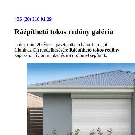
+36 (20) 316 91 29
Ráépíthető tokos redőny galéria
Több, mint 20 éves tapasztalattal a hátunk mögött
állunk az Ön rendelkezésére
Ráépíthető tokos redőny
kapcsán. Hívjon minket és mi örömmel segítünk.