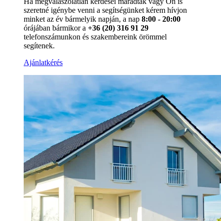
Ha megválaszolatlan kérdései maradtak vagy Ön is
szeretné igénybe venni a segítségünket kérem hívjon
minket az év bármelyik napján, a nap
8:00 - 20:00
órájában bármikor a
+36 (20) 316 91 29
telefonszámunkon és szakembereink örömmel
segítenek.
Ajánlatkérés