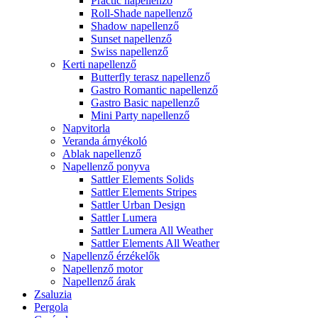
Practic napellenző
Roll-Shade napellenző
Shadow napellenző
Sunset napellenző
Swiss napellenző
Kerti napellenző
Butterfly terasz napellenző
Gastro Romantic napellenző
Gastro Basic napellenző
Mini Party napellenző
Napvitorla
Veranda árnyékoló
Ablak napellenző
Napellenző ponyva
Sattler Elements Solids
Sattler Elements Stripes
Sattler Urban Design
Sattler Lumera
Sattler Lumera All Weather
Sattler Elements All Weather
Napellenző érzékelők
Napellenző motor
Napellenző árak
Zsaluzia
Pergola